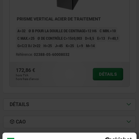
PRISME VERTICAL ACIER DE TRAITEMENT
A=32
Ø B POUR LA DOUILLE DE CENTRAGE=12 H6
C MIN.=10
C MAX.=25
Ø DE CONTRÔLE C=15±0,003
D=8,5
E=13
F=40,1
G=C/2 X√ 2+22
H=25
J=45
K=25
L=9
M=14
Référence:
02388-05-60008032
172,86 €
DÉTAILS
hors TVA
hors frais d’envoi
DÉTAILS
CAO