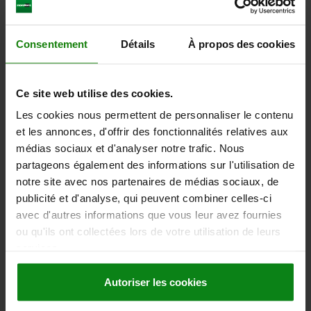
TÉLÉCHARGEMENTS
D'autres clients ont
Consentement
Détails
À propos des cookies
également acheté
Ce site web utilise des cookies.
Les cookies nous permettent de personnaliser le contenu
02389
et les annonces, d'offrir des fonctionnalités relatives aux
médias sociaux et d'analyser notre trafic. Nous
partageons également des informations sur l'utilisation de
notre site avec nos partenaires de médias sociaux, de
publicité et d'analyse, qui peuvent combiner celles-ci
avec d'autres informations que vous leur avez fournies
ou qu'ils ont collectées lors de votre utilisation de leurs
les crénelées
Réhausses en aci
services.
Autoriser les cookies