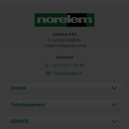
norelem SAS
5, rue des Libellules
10280 Fontaine-les-Grès
Standard
+33 3 25 71 89 30
info@norelem.fr
Société
À propos de nous
Téléchargement
Actualités
Documents
SERVICE
Contact