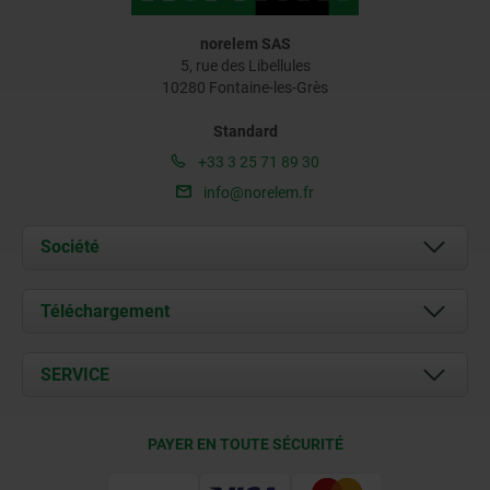
norelem SAS
5, rue des Libellules
10280 Fontaine-les-Grès
Standard
+33 3 25 71 89 30
info@norelem.fr
Société
À propos de nous
Téléchargement
Actualités
Documents
SERVICE
Contact
Conditions de livraison
PAYER EN TOUTE SÉCURITÉ
Certification