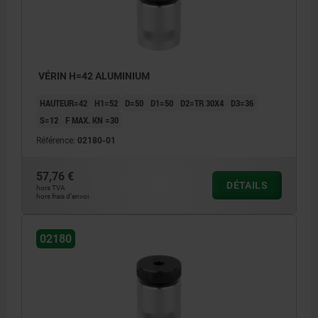
VÉRIN H=42 ALUMINIUM
HAUTEUR=42
H1=52
D=50
D1=50
D2=TR 30X4
D3=36
S=12
F MAX. KN =30
Référence:
02180-01
57,76 €
DÉTAILS
hors TVA
hors frais d’envoi
02180
1) Trou de centrage pour 02210