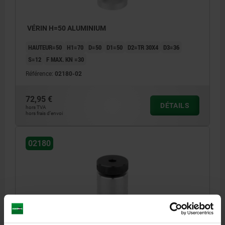
VÉRIN H=50 ALUMINIUM
HAUTEUR=50
H1=70
D=50
D1=50
D2=TR 30X4
D3=36
S=12
F MAX. KN =30
Référence:
02180-02
72,95 €
DÉTAILS
hors TVA
hors frais d’envoi
02180