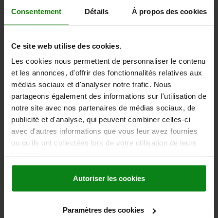
VÉRIN H=70 ALUMINIUM
Consentement
Détails
À propos des cookies
HAUTEUR=70
H1=100
D=50
D1=50
D2=TR 30X4
D3=36
S=12
F MAX. KN =30
Ce site web utilise des cookies.
Référence:
02180-03
Les cookies nous permettent de personnaliser le contenu
82,53 €
et les annonces, d'offrir des fonctionnalités relatives aux
DÉTAILS
hors TVA
médias sociaux et d'analyser notre trafic. Nous
hors frais d’envoi
partageons également des informations sur l'utilisation de
notre site avec nos partenaires de médias sociaux, de
publicité et d'analyse, qui peuvent combiner celles-ci
DÉTAILS
avec d'autres informations que vous leur avez fournies
ou qu'ils ont collectées lors de votre utilisation de leurs
CAO
services.
Autoriser les cookies
TÉLÉCHARGEMENTS
D'autres clients ont
Paramètres des cookies