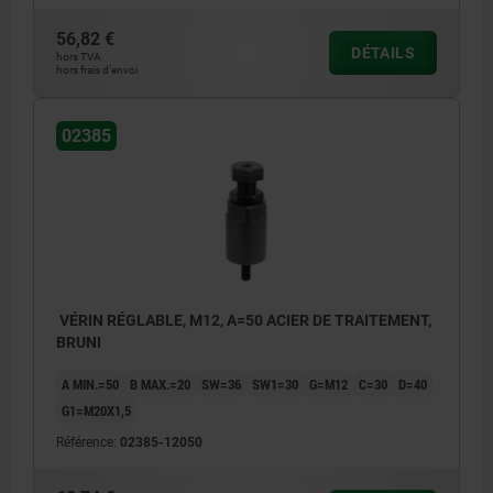
56,82 €
DÉTAILS
hors TVA
hors frais d’envoi
02385
VÉRIN RÉGLABLE, M12, A=50 ACIER DE TRAITEMENT,
BRUNI
A MIN.=50
B MAX.=20
SW=36
SW1=30
G=M12
C=30
D=40
G1=M20X1,5
Référence:
02385-12050