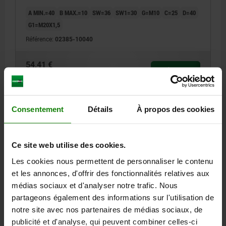
A MIN.=40
B MAX.=10
SW=36
SW1=30
G=M10
C=25
D=40
G1=M20X1,5
Référence:
02385-10040
54,41 €
DÉTAILS
hors TVA
hors frais d’envoi
02385
Consentement
Détails
À propos des cookies
Ce site web utilise des cookies.
Les cookies nous permettent de personnaliser le contenu
et les annonces, d'offrir des fonctionnalités relatives aux
médias sociaux et d'analyser notre trafic. Nous
VÉRIN RÉGLABLE, M10, A=50 ACIER DE TRAITEMENT,
partageons également des informations sur l'utilisation de
BRUNI
notre site avec nos partenaires de médias sociaux, de
publicité et d'analyse, qui peuvent combiner celles-ci
A MIN.=50
B MAX.=20
SW=36
SW1=30
G=M10
C=25
D=40