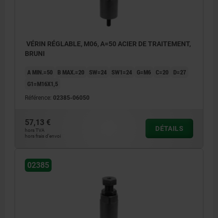
VÉRIN RÉGLABLE, M06, A=50 ACIER DE TRAITEMENT,
BRUNI
A MIN.=50
B MAX.=20
SW=24
SW1=24
G=M6
C=20
D=27
G1=M16X1,5
Référence:
02385-06050
57,13 €
DÉTAILS
hors TVA
hors frais d’envoi
02385