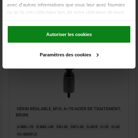
avec d'autres informations que vous leur avez fournies
G1=M20X1,5
ou qu'ils ont collectées lors de votre utilisation de leurs
Référence:
02385-10050
services.
57,13 €
DÉTAILS
Autoriser les cookies
hors TVA
hors frais d’envoi
Paramètres des cookies
02385
VÉRIN RÉGLABLE, M10, A=70 ACIER DE TRAITEMENT,
BRUNI
A MIN.=70
B MAX.=40
SW=36
SW1=30
G=M10
C=25
D=40
G1=M20X1,5