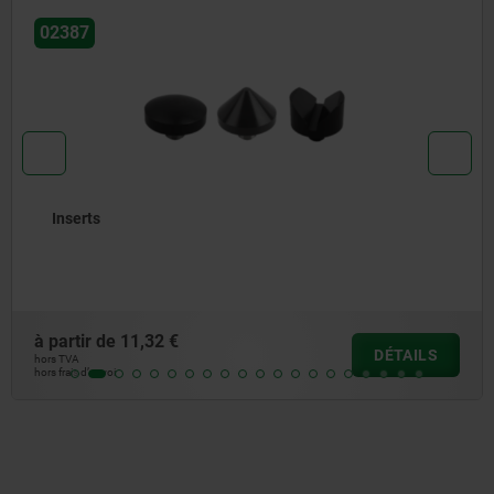
387
0
serts
rtir de
11,32 €
à p
DÉTAILS
VA
hors
ais d’envoi
hors 