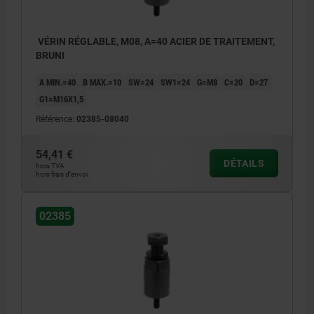
VÉRIN RÉGLABLE, M08, A=40 ACIER DE TRAITEMENT,
BRUNI
A MIN.=40
B MAX.=10
SW=24
SW1=24
G=M8
C=20
D=27
G1=M16X1,5
Référence:
02385-08040
54,41 €
DÉTAILS
hors TVA
hors frais d’envoi
02385