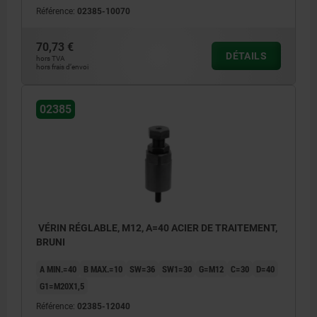
Référence:
02385-10070
70,73 €
DÉTAILS
hors TVA
hors frais d’envoi
02385
VÉRIN RÉGLABLE, M12, A=40 ACIER DE TRAITEMENT,
BRUNI
A MIN.=40
B MAX.=10
SW=36
SW1=30
G=M12
C=30
D=40
G1=M20X1,5
Référence:
02385-12040