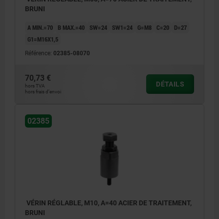
BRUNI
A MIN.=70
B MAX.=40
SW=24
SW1=24
G=M8
C=20
D=27
G1=M16X1,5
Référence:
02385-08070
70,73 €
DÉTAILS
hors TVA
hors frais d’envoi
02385
VÉRIN RÉGLABLE, M10, A=40 ACIER DE TRAITEMENT,
BRUNI