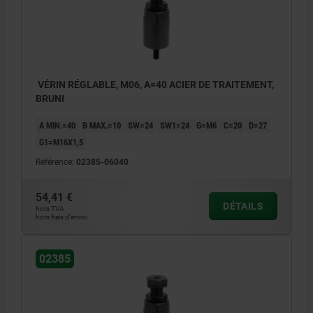
VÉRIN RÉGLABLE, M06, A=40 ACIER DE TRAITEMENT,
BRUNI
A MIN.=40
B MAX.=10
SW=24
SW1=24
G=M6
C=20
D=27
G1=M16X1,5
Référence:
02385-06040
54,41 €
DÉTAILS
hors TVA
hors frais d’envoi
02385