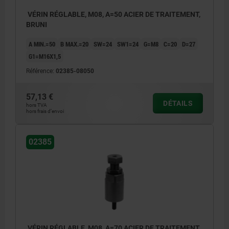
VÉRIN RÉGLABLE, M08, A=50 ACIER DE TRAITEMENT,
BRUNI
A MIN.=50
B MAX.=20
SW=24
SW1=24
G=M8
C=20
D=27
G1=M16X1,5
Référence:
02385-08050
57,13 €
DÉTAILS
hors TVA
hors frais d’envoi
02385
VÉRIN RÉGLABLE, M08, A=70 ACIER DE TRAITEMENT,