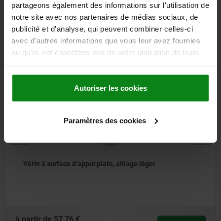
partageons également des informations sur l'utilisation de
notre site avec nos partenaires de médias sociaux, de
D'autres clients ont
publicité et d'analyse, qui peuvent combiner celles-ci
également acheté
avec d'autres informations que vous leur avez fournies
ou qu'ils ont collectées lors de votre utilisation de leurs
services.
02180
Autoriser les cookies
Paramètres des cookies
Vérin à surface d’appui plate, alliage léger
à partir de
57,76 €