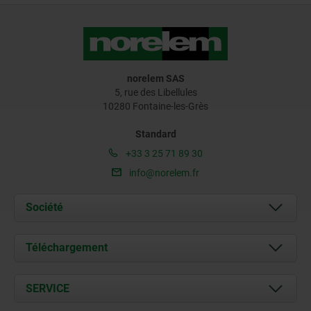
norelem SAS
5, rue des Libellules
10280 Fontaine-les-Grès
Standard
+33 3 25 71 89 30
info@norelem.fr
Société
À propos de nous
Téléchargement
Actualités
Documents
SERVICE
Contact