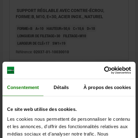
SUPPORT RÉGLABLE AVEC CONTRE-ÉCROU,
FORME:B, M10, E=30, ACIER INOX., NATUREL
FORME=B
A=10
HAUTEUR=50,6
C=10,6
D=10
LONGUEUR DE FILETAGE=30
FILETAGE=M10
LARGEUR DE CLÉ=17
SW1=19
Référence:
02037-01-10030010
48,57 €
DÉTAILS
hors TVA
hors frais d’envoi
Consentement
Détails
À propos des cookies
FORMES
Ce site web utilise des cookies.
DÉTAILS
Les cookies nous permettent de personnaliser le contenu
et les annonces, d'offrir des fonctionnalités relatives aux
médias sociaux et d'analyser notre trafic. Nous
TÉLÉCHARGEMENTS