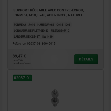
SUPPORT RÉGLABLE AVEC CONTRE-ÉCROU,
FORME:A, M10, E=40, ACIER INOX., NATUREL
FORME=A
A=10
HAUTEUR=63
C=15
D=8
LONGUEUR DE FILETAGE=40
FILETAGE=M10
LARGEUR DE CLÉ=17
SW1=19
Référence:
02037-01-10040015
39,47 €
DÉTAILS
hors TVA
hors frais d’envoi
02037-01
1) Contre-écrou
Forme A : arrondi
Forme B : pointu