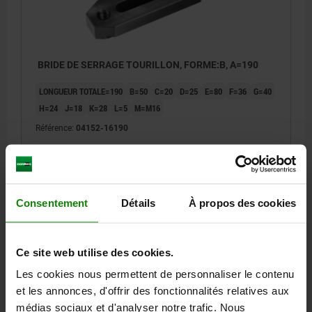
BRIDE DE SERRAGE TOURILLON, FORME:B, A=190
LONGUEUR TOTALE=190
B=50
C=20
D=25
E=80
F=36
G=40
H=24
J=18
K=28
L=5
M=M16
Référence:
04152-16190
121,91 €
DÉTAILS
hors TVA
hors frais d’envoi
Consentement
Détails
À propos des cookies
DÉTAILS
Ce site web utilise des cookies.
Les cookies nous permettent de personnaliser le contenu
CAO
et les annonces, d'offrir des fonctionnalités relatives aux
médias sociaux et d'analyser notre trafic. Nous