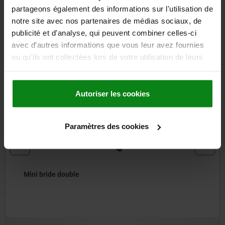
TÉLÉCHARGEMENTS
partageons également des informations sur l'utilisation de
notre site avec nos partenaires de médias sociaux, de
D'autres clients ont
publicité et d'analyse, qui peuvent combiner celles-ci
également acheté
avec d'autres informations que vous leur avez fournies
ou qu'ils ont collectées lors de votre utilisation de leurs
services.
04056
Autoriser les cookies
Paramètres des cookies
Bride coulissant