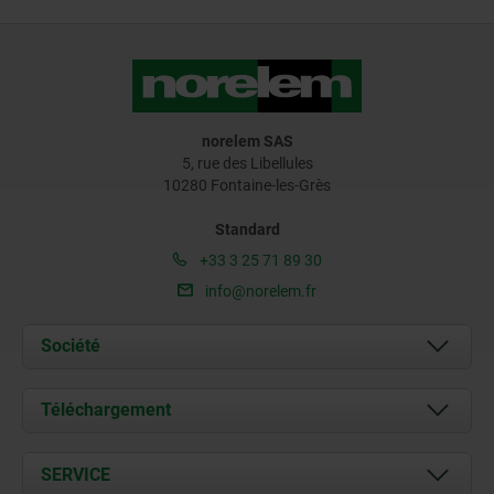
norelem SAS
5, rue des Libellules
10280 Fontaine-les-Grès
Standard
+33 3 25 71 89 30
info@norelem.fr
Société
À propos de nous
Téléchargement
Actualités
Documents
SERVICE
Contact