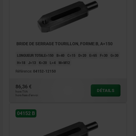
BRIDE DE SERRAGE TOURILLON, FORME:B, A=150
LONGUEUR TOTALE=150
B=40
C=15
D=20
E=65
F=30
G=30
H=18
J=13
K=20
L=4
M=M12
Référence:
04152-12150
86,36 €
DÉTAILS
hors TVA
hors frais d’envoi
04152 B