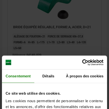
BRIDE ÉQUIPÉE RÉGLABLE, FORME:A, ACIER, D=21
ALÉSAGE DE FIXATION=21
FORCE DE SERRAGE KN=37,8
FORME=A
H=85
L=175
L1=70
L2=80
L3=40
L4=135
L5=60
Référence:
04140-020
80,80 €
DÉTAILS
hors TVA
hors frais d’envoi
Consentement
Détails
À propos des cookies
Ce site web utilise des cookies.
DÉTAILS
Les cookies nous permettent de personnaliser le contenu
et les annonces, d'offrir des fonctionnalités relatives aux
CAO