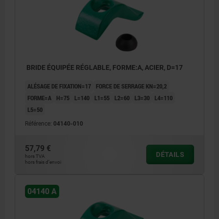
BRIDE ÉQUIPÉE RÉGLABLE, FORME:A, ACIER, D=17
ALÉSAGE DE FIXATION=17
FORCE DE SERRAGE KN=20,2
FORME=A
H=75
L=140
L1=55
L2=60
L3=30
L4=110
L5=50
Référence:
04140-010
57,79 €
DÉTAILS
hors TVA
hors frais d’envoi
04140 A