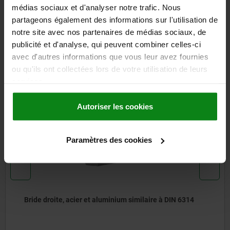
médias sociaux et d'analyser notre trafic. Nous
partageons également des informations sur l'utilisation de
TÉLÉCHARGEMENTS
notre site avec nos partenaires de médias sociaux, de
publicité et d'analyse, qui peuvent combiner celles-ci
D'autres clients ont
avec d'autres informations que vous leur avez fournies
également acheté
ou qu'ils ont collectées lors de votre utilisation de leurs
services.
Autoriser les cookies
04155
Paramètres des cookies
 et aluminium similaire à DIN 6314
Bloc de bridage é