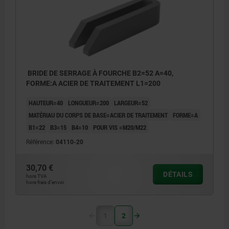
BRIDE DE SERRAGE À FOURCHE B2=52 A=40,
FORME:A ACIER DE TRAITEMENT L1=200
HAUTEUR=40
LONGUEUR=200
LARGEUR=52
MATÉRIAU DU CORPS DE BASE=ACIER DE TRAITEMENT
FORME=A
B1=22
B3=15
B4=10
POUR VIS =M20/M22
Référence:
04110-20
30,70 €
DÉTAILS
hors TVA
hors frais d’envoi
1
2