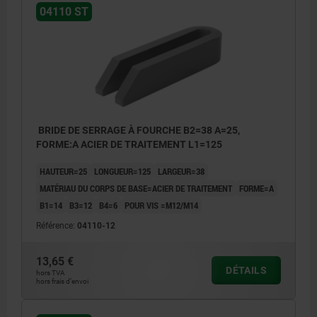
04110 ST
BRIDE DE SERRAGE À FOURCHE B2=38 A=25,
FORME:A ACIER DE TRAITEMENT L1=125
HAUTEUR=25
LONGUEUR=125
LARGEUR=38
MATÉRIAU DU CORPS DE BASE=ACIER DE TRAITEMENT
FORME=A
B1=14
B3=12
B4=6
POUR VIS =M12/M14
Référence:
04110-12
13,65 €
DÉTAILS
hors TVA
hors frais d’envoi