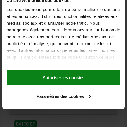
Ce site web utilise des cookies.
Les cookies nous permettent de personnaliser le contenu
et les annonces, d'offrir des fonctionnalités relatives aux
médias sociaux et d'analyser notre trafic. Nous
partageons également des informations sur l'utilisation de
notre site avec nos partenaires de médias sociaux, de
publicité et d'analyse, qui peuvent combiner celles-ci
BRIDE DE SERRAGE À FOURCHE B2=48 A=30,
avec d'autres informations que vous leur avez fournies
FORME:A ACIER DE TRAITEMENT L1=160
ou qu'ils ont collectées lors de votre utilisation de leurs
HAUTEUR=30
LONGUEUR=160
LARGEUR=48
services.
MATÉRIAU DU CORPS DE BASE=ACIER DE TRAITEMENT
FORME=A
B1=18
B3=15
B4=8
POUR VIS =M16/M18
Autoriser les cookies
Référence:
04110-16
Paramètres des cookies
20,13 €
DÉTAILS
hors TVA
hors frais d’envoi
04110 ST