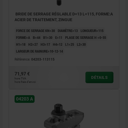
BRIDE DE SERRAGE RÉGLABLE D=13 L=115, FORME:A
ACIER DE TRAITEMENT, ZINGUE
FORCE DE SERRAGE KN=30
DIAMÈTRE=13
LONGUEUR=115
FORME=A
B=44
B1=30
E=11
PLAGE DE SERRAGE H =0-55
H1=18
H2=27
H3=17
H4=12
L1=25
L2=30
LARGEUR DE RAINURE=10-12-14
Référence:
04203-113115
71,97 €
DÉTAILS
hors TVA
hors frais d’envoi
04203 A