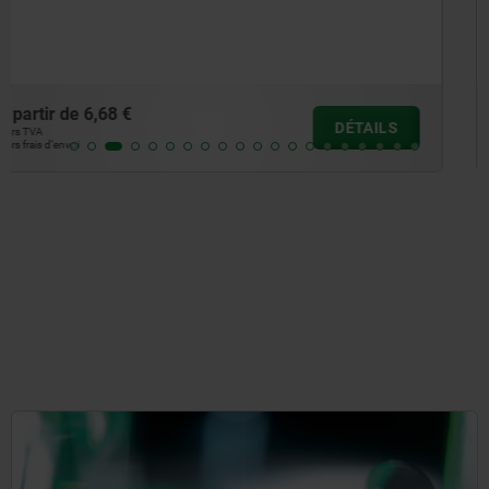
à partir de
27,48 €
DÉTAILS
hors TVA
hors frais d’envoi