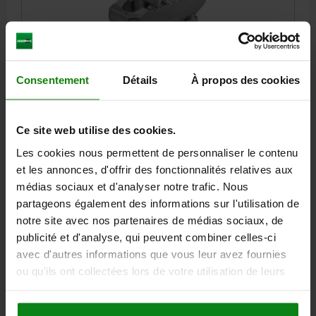
BRIDE DE SERRAGE RÉGLABLE D=25 L=235, FORME:A
Consentement
Détails
À propos des cookies
ACIER DE TRAITEMENT, ZINGUE
FORCE DE SERRAGE KN=75
DIAMÈTRE=25
LONGUEUR=235
FORME=A
B=70
B1=30
E=17
PLAGE DE SERRAGE H =0-100
Ce site web utilise des cookies.
H1=31
H2=51
H3=34
H4=24
L1=60
L2=47
Les cookies nous permettent de personnaliser le contenu
LARGEUR DE RAINURE=20-22-24-28
et les annonces, d'offrir des fonctionnalités relatives aux
Référence:
04203-125235
médias sociaux et d'analyser notre trafic. Nous
partageons également des informations sur l'utilisation de
166,46 €
notre site avec nos partenaires de médias sociaux, de
DÉTAILS
hors TVA
publicité et d'analyse, qui peuvent combiner celles-ci
hors frais d’envoi
avec d'autres informations que vous leur avez fournies
ou qu'ils ont collectées lors de votre utilisation de leurs
04203 A
services.