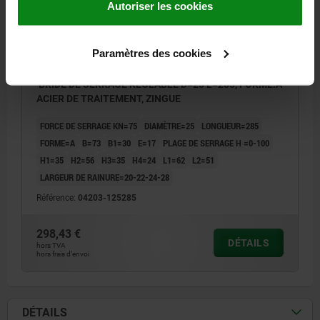
Autoriser les cookies
Paramètres des cookies
BRIDE DE SERRAGE RÉGLABLE D=25 L=285, FORME:A
ACIER DE TRAITEMENT, ZINGUE
FORCE DE SERRAGE KN=75
DIAMÈTRE=25
LONGUEUR=285
FORME=A
B=73
B1=30
E=17
PLAGE DE SERRAGE H =0-100
H1=35
H2=56
H3=35
H4=24
L1=62
L2=51
LARGEUR DE RAINURE=20-22-24-28
Référence:
04203-125285
298,43 €
DÉTAILS
hors TVA
hors frais d’envoi
DÉTAILS