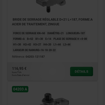
BRIDE DE SERRAGE RÉGLABLE D=21 L=187, FORME:A
ACIER DE TRAITEMENT, ZINGUE
FORCE DE SERRAGE KN=60
DIAMÈTRE=21
LONGUEUR=187
FORME=A
B=62
B1=30
E=14
PLAGE DE SERRAGE H =0-80
H1=30
H2=42
H3=27
H4=20
L1=44
L2=44
LARGEUR DE RAINURE=16-18-20-22
Référence:
04203-121187
116,95 €
DÉTAILS
hors TVA
hors frais d’envoi
04203 A