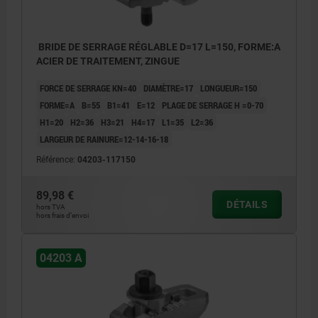
BRIDE DE SERRAGE RÉGLABLE D=17 L=150, FORME:A
ACIER DE TRAITEMENT, ZINGUE
FORCE DE SERRAGE KN=40
DIAMÈTRE=17
LONGUEUR=150
FORME=A
B=55
B1=41
E=12
PLAGE DE SERRAGE H =0-70
H1=20
H2=36
H3=21
H4=17
L1=35
L2=36
LARGEUR DE RAINURE=12-14-16-18
Référence:
04203-117150
89,98 €
DÉTAILS
hors TVA
hors frais d’envoi
04203 A