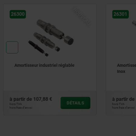
NOUVEAU
26301
26320
Amortisseur industriel réglable en
Bride de
Inox
à partir de
205,20 €
à partir d
DÉTAILS
hors TVA
hors TVA
hors frais d’envoi
hors frais d’envoi