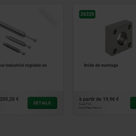
NOUVEAU
26320-10
 montage
Brides de montage en Inox
e
19,96 €
à partir de
46,77 €
DÉTAILS
hors TVA
hors frais d’envoi