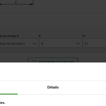
lage de serrage H
B
D1
8-30
30
M10
AGRANDIR LE TABLEAU
10-37
42
M12
10-80
50
M16
Expédié immédiate
ieurs fois par jour à intervalles réguliers.
Expédition sous 1
13-41
M20
Détails
13-73
B
D1
D2
D3
H2
H3
L
16-52
ies.