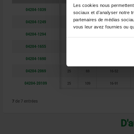
109
Les cookies nous permettent d
04204-1039
13
39
8-30
sociaux et d'analyser notre t
partenaires de médias sociaux
04204-1249
17
49
10-37
vous leur avez fournies ou qu'
04204-1294
17
94
10-80
04204-1655
21
55
13-41
04204-1690
21
90
13-73
04204-2069
25
69
16-52
04204-20109
25
109
16-91
7
de 7 entrées
D'a