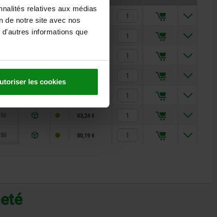
nnalités relatives aux médias
30
23,13 €
on de notre site avec nos
 d'autres informations que
35
35,46 €
35
43,16 €
40
44,71 €
utoriser les cookies
40
52,45 €
50
63,24 €
50
80,19 €
heté