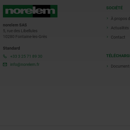
SOCIÉTÉ
À propos 
norelem SAS
Actualités
5, rue des Libellules
10280 Fontaine-les-Grès
Contact
Standard
TÉLÉCHARG
+33 3 25 71 89 30
info@norelem.fr
Document