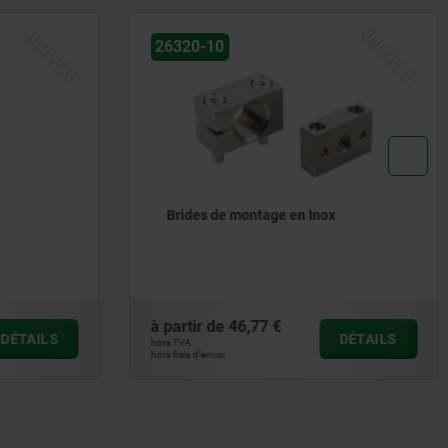
NOUVEAU
NOUVEAU
26320-20
Écrous de butée en Inox
à partir de
15,16 €
DÉTAILS
DÉTAILS
hors TVA
hors frais d’envoi