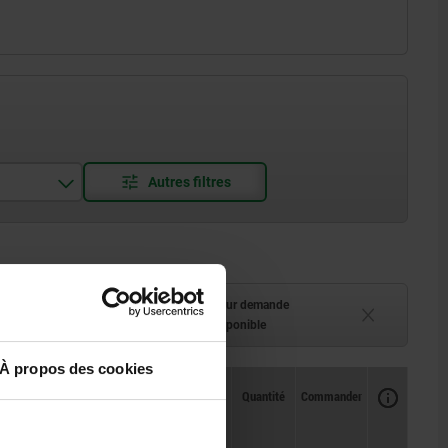
ment (en stock)
Délai de livraison sur demande
 à 2 semaines
Actuellement indisponible
À propos des cookies
Disponibilité
CAO
Quantité
Commander
L1
Prix