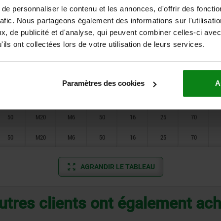
16-91
e personnaliser le contenu et les annonces, d'offrir des fonctio
30
M10
M5
30
8
10
44
rafic. Nous partageons également des informations sur l'utilisati
, de publicité et d'analyse, qui peuvent combiner celles-ci avec
42
M12
M5
36
10
16
54
ils ont collectées lors de votre utilisation de leurs services.
42
M12
M5
36
10
16
54
50
M16
M5
42
13
20
60
Paramètres des cookies
A
50
M16
M5
42
13
20
60
50
M20
M6
50
16
25
70
50
M20
M6
50
16
25
70
AGRANDIR LE TABLEAU
utres clients ont également ac