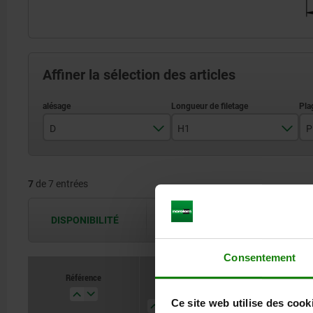
Affiner la sélection des articles
D
H1
P
13
39
7
de 7 entrées
17
49
21
55
DISPONIBILITÉ
Les disponibilités sont actualisées plus
25
69
Consentement
90
Référence
D
H1
Plage de serrage H
94
Ce site web utilise des cook