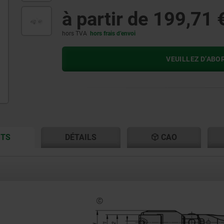
à partir de
199,71 
hors TVA
hors frais d’envoi
VEUILLEZ D’ABO
CURRENT
CURRENT
ITS
DÉTAILS
CAO
TAB:
TAB: