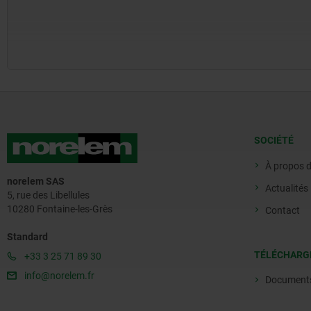
SOCIÉTÉ
À propos 
norelem SAS
Actualités
5, rue des Libellules
10280 Fontaine-les-Grès
Contact
Standard
TÉLÉCHARG
+33 3 25 71 89 30
info@norelem.fr
Document