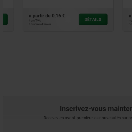
à partir de
0,16 €
à partir de
DÉTAILS
hors TVA
hors TVA
hors frais d’envoi
hors frais d’envoi
Inscrivez-vous mainten
Recevez en avant-première les nouveautés sur nos 