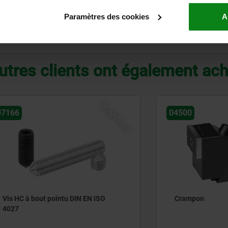
60
45
15
30
M4
6,6
M4x5
Paramètres des cookies
A
AGRANDIR LE TABLEAU
utres clients ont également ac
NOUVEAU
04500
bout pointu DIN EN ISO
Crampon