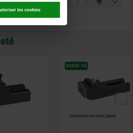
32
27
18
18
18
8
14
199,71 €
utoriser les cookies
heté
04500-10
Crampons en acier, plats