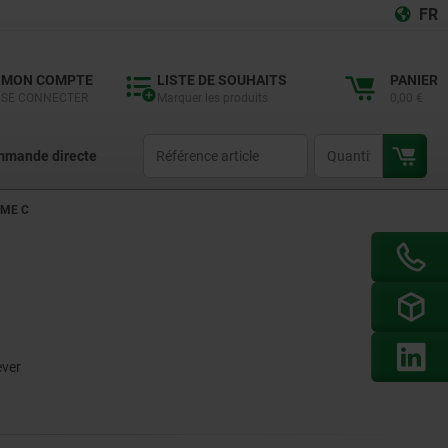
FR
MON COMPTE
LISTE DE SOUHAITS
PANIER
SE CONNECTER
Marquer les produits
0,00 €
productCode
qty
mande directe
RME C
ever