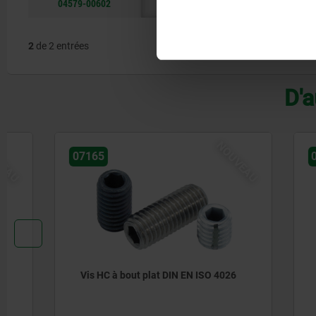
04579-00602
75
0,3
0,6
C
2
de 2 entrées
D'a
NOUVEAU
07165
07166
Vis HC à bout plat DIN EN ISO 4026
Vis HC à 
4027