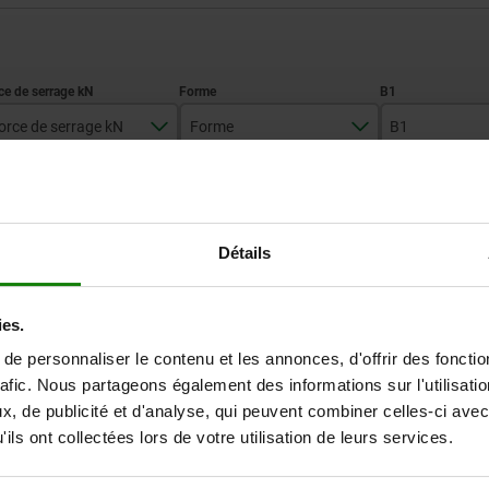
orce de serrage kN
Forme
B1
0,6
C
60
AGRANDIR LE TABLEAU
1,2
80
Détails
Expédié immédiate
ieurs fois par jour à intervalles réguliers.
Expédition sous 1
ies.
e personnaliser le contenu et les annonces, d'offrir des fonctio
B1
B1
B2
B2
B3
B3
B4
B4
D
D
D1
D1
D3
D3
rafic. Nous partageons également des informations sur l'utilisati
, de publicité et d'analyse, qui peuvent combiner celles-ci avec
ils ont collectées lors de votre utilisation de leurs services.
80
60
80
60
45
60
20
15
20
40
30
40
M5
M4
M5
8,6
6,6
8,6
M5x6
M4x5
M5x6