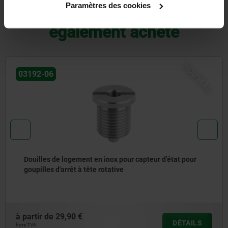
Paramètres des cookies
D'autres clients ont
également acheté
NOUVEAU
03192-06
Douilles de logement en inox pour capteur d'état pour
goupilles d'arrêt à tête rotative
à partir de
29,90 €
DÉTAILS
hors TVA