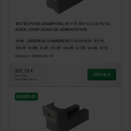
BUTÉE POUR CRAMPONS, B1=19, B3=12/14/16/18,
ACIER, COMP:ACIER DE CÉMENTATION
B=65
LARGEUR DE LA RAINURE EN T=12/14/16/18
B1=19
B2=20
D=M6
H=85
H1=38
H3=40
L=132
L1=66
S=12
Référence:
04500-01-19
257,15 €
DÉTAILS
hors TVA
hors frais d’envoi
04500-01