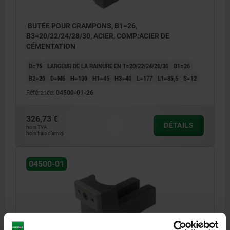
BUTÉE POUR CRAMPONS, B1=26,
B3=20/22/24/28/30, ACIER, COMP:ACIER DE
CÉMENTATION
B=75
LARGEUR DE LA RAINURE EN T=20/22/24/28/30
B1=26
B2=20
D=M6
H=100
H1=45
H3=40
L=177
L1=85,5
S=12
Référence:
04500-01-26
326,73 €
DÉTAILS
hors TVA
hors frais d’envoi
04500-01