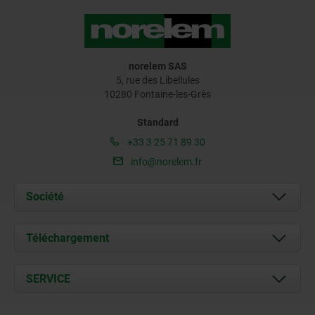
norelem SAS
5, rue des Libellules
10280 Fontaine-les-Grès
Standard
+33 3 25 71 89 30
info@norelem.fr
Société
À propos de nous
Téléchargement
Actualités
Documents
SERVICE
Contact