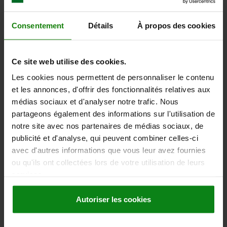
BUTÉE POUR CRAMPONS, B1=38, B3=32/36/42,
Consentement
Détails
À propos des cookies
ACIER, COMP:ACIER DE CÉMENTATION
B=90
LARGEUR DE LA RAINURE EN T=32/36/42
B1=38
B2=20
Ce site web utilise des cookies.
D=M6
H=120
H1=56
H3=40
L=211
L1=95
S=12
Référence:
04500-01-38
Les cookies nous permettent de personnaliser le contenu
et les annonces, d'offrir des fonctionnalités relatives aux
396,26 €
médias sociaux et d'analyser notre trafic. Nous
DÉTAILS
hors TVA
partageons également des informations sur l'utilisation de
hors frais d’envoi
notre site avec nos partenaires de médias sociaux, de
publicité et d'analyse, qui peuvent combiner celles-ci
avec d'autres informations que vous leur avez fournies
DÉTAILS
ou qu'ils ont collectées lors de votre utilisation de leurs
services.
CAO
Autoriser les cookies
TÉLÉCHARGEMENTS