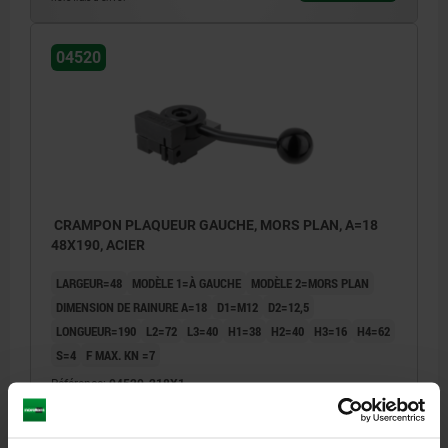
04520
CRAMPON PLAQUEUR GAUCHE, MORS PLAN, A=18
48X190, ACIER
LARGEUR=48
MODÈLE 1=À GAUCHE
MODÈLE 2=MORS PLAN
DIMENSION DE RAINURE A=18
D1=M12
D2=12,5
LONGUEUR=190
L2=72
L3=40
H1=38
H2=40
H3=16
H4=62
S=4
F MAX. KN =7
Référence:
04520-218X1
224,64 €
DÉTAILS