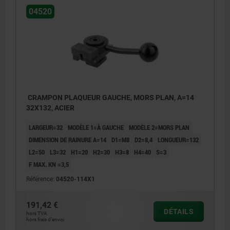
04520
CRAMPON PLAQUEUR GAUCHE, MORS PLAN, A=14
32X132, ACIER
LARGEUR=32
MODÈLE 1=À GAUCHE
MODÈLE 2=MORS PLAN
DIMENSION DE RAINURE A=14
D1=M8
D2=8,4
LONGUEUR=132
L2=50
L3=32
H1=20
H2=30
H3=8
H4=40
S=3
F MAX. KN =3,5
Référence:
04520-114X1
191,42 €
DÉTAILS
hors TVA
hors frais d’envoi