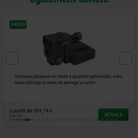
04486-01
Butée fixe avec insert de préhension pour système de
bridage par plaquage
à partir de
655,39 €
DÉTAILS
hors TVA
hors frais d’envoi