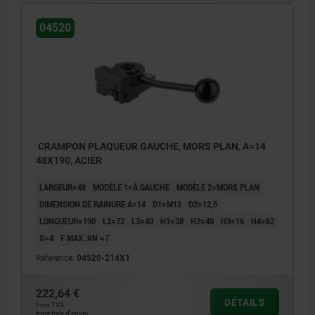
04520
CRAMPON PLAQUEUR GAUCHE, MORS PLAN, A=14
48X190, ACIER
LARGEUR=48
MODÈLE 1=À GAUCHE
MODÈLE 2=MORS PLAN
DIMENSION DE RAINURE A=14
D1=M12
D2=12,5
LONGUEUR=190
L2=72
L3=40
H1=38
H2=40
H3=16
H4=62
S=4
F MAX. KN =7
Référence:
04520-214X1
222,64 €
DÉTAILS
hors TVA
hors frais d’envoi