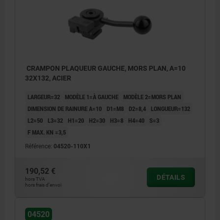
CRAMPON PLAQUEUR GAUCHE, MORS PLAN, A=10
32X132, ACIER
LARGEUR=32
MODÈLE 1=À GAUCHE
MODÈLE 2=MORS PLAN
DIMENSION DE RAINURE A=10
D1=M8
D2=8,4
LONGUEUR=132
L2=50
L3=32
H1=20
H2=30
H3=8
H4=40
S=3
F MAX. KN =3,5
Référence:
04520-110X1
190,52 €
DÉTAILS
hors TVA
hors frais d’envoi
04520