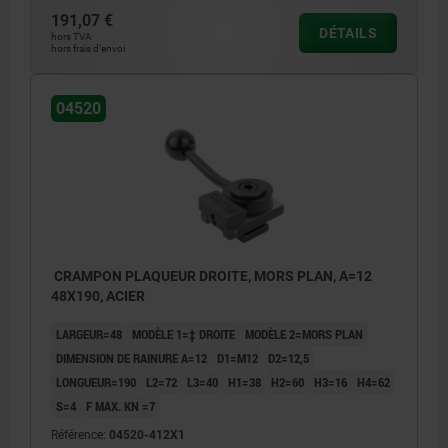
191,07 €
DÉTAILS
hors TVA
hors frais d’envoi
04520
CRAMPON PLAQUEUR DROITE, MORS PLAN, A=12
48X190, ACIER
LARGEUR=48
MODÈLE 1=‡ DROITE
MODÈLE 2=MORS PLAN
DIMENSION DE RAINURE A=12
D1=M12
D2=12,5
LONGUEUR=190
L2=72
L3=40
H1=38
H2=60
H3=16
H4=62
S=4
F MAX. KN =7
Référence:
04520-412X1