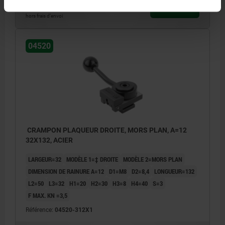
190,52 €
DÉTAILS
hors TVA
hors frais d’envoi
04520
CRAMPON PLAQUEUR DROITE, MORS PLAN, A=12
32X132, ACIER
LARGEUR=32
MODÈLE 1=‡ DROITE
MODÈLE 2=MORS PLAN
DIMENSION DE RAINURE A=12
D1=M8
D2=8,4
LONGUEUR=132
L2=50
L3=32
H1=20
H2=30
H3=8
H4=40
S=3
F MAX. KN =3,5
Référence:
04520-312X1