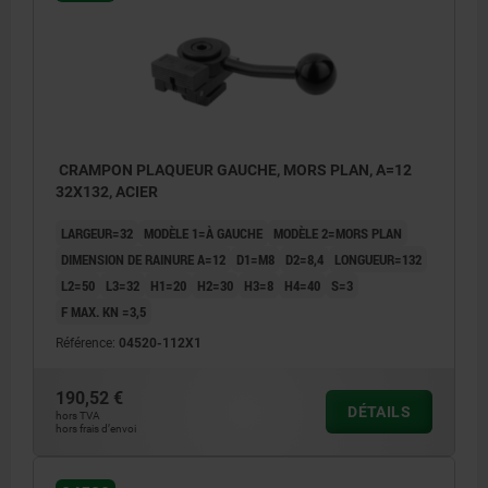
CRAMPON PLAQUEUR GAUCHE, MORS PLAN, A=12
32X132, ACIER
LARGEUR=32
MODÈLE 1=À GAUCHE
MODÈLE 2=MORS PLAN
DIMENSION DE RAINURE A=12
D1=M8
D2=8,4
LONGUEUR=132
L2=50
L3=32
H1=20
H2=30
H3=8
H4=40
S=3
F MAX. KN =3,5
Référence:
04520-112X1
190,52 €
DÉTAILS
hors TVA
hors frais d’envoi