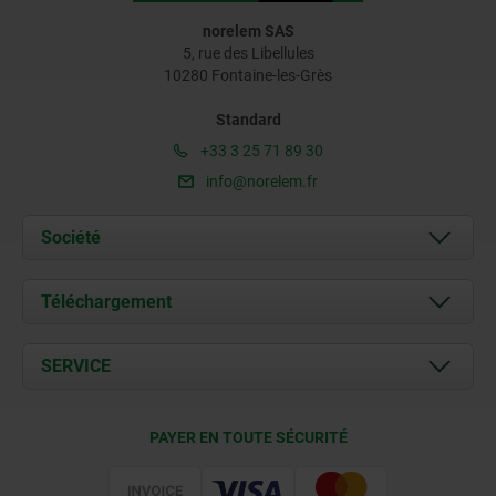
norelem SAS
5, rue des Libellules
10280 Fontaine-les-Grès
Standard
+33 3 25 71 89 30
info@norelem.fr
Société
À propos de nous
Téléchargement
Actualités
Documents
SERVICE
Contact
Conditions de livraison
PAYER EN TOUTE SÉCURITÉ
Certification