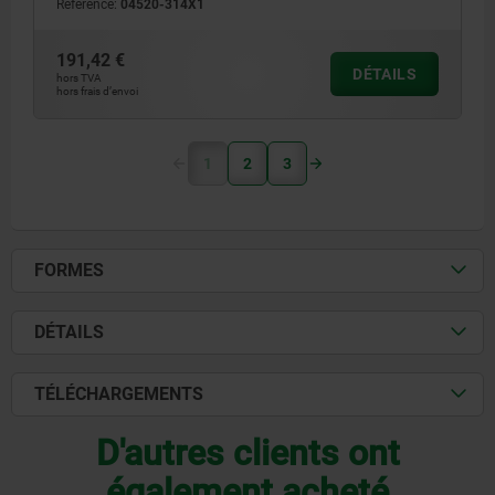
Référence:
04520-314X1
191,42 €
DÉTAILS
hors TVA
hors frais d’envoi
1
2
3
FORMES
DÉTAILS
TÉLÉCHARGEMENTS
D'autres clients ont
également acheté