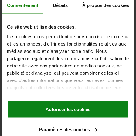
hors TVA
Consentement
Détails
À propos des cookies
hors frais d’envoi
04520
Ce site web utilise des cookies.
Les cookies nous permettent de personnaliser le contenu
et les annonces, d'offrir des fonctionnalités relatives aux
médias sociaux et d'analyser notre trafic. Nous
partageons également des informations sur l'utilisation de
notre site avec nos partenaires de médias sociaux, de
publicité et d'analyse, qui peuvent combiner celles-ci
CRAMPON PLAQUEUR DROITE, MORS PLAN, A=10
32X132, ACIER
avec d'autres informations que vous leur avez fournies
ou qu'ils ont collectées lors de votre utilisation de leurs
LARGEUR=32
MODÈLE 1=‡ DROITE
MODÈLE 2=MORS PLAN
services.
DIMENSION DE RAINURE A=10
D1=M8
D2=8,4
LONGUEUR=132
L2=50
L3=32
H1=20
H2=30
H3=8
H4=40
S=3
Autoriser les cookies
F MAX. KN =3,5
Référence:
04520-310X1
Paramètres des cookies