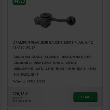
04520
CRAMPON PLAQUEUR GAUCHE, MORS PLAN, A=12
48X190, ACIER
LARGEUR=48
MODÈLE 1=À GAUCHE
MODÈLE 2=MORS PLAN
DIMENSION DE RAINURE A=12
D1=M12
D2=12,5
LONGUEUR=190
L2=72
L3=40
H1=38
H2=60
H3=16
H4=62
S=4
F MAX. KN =7
Référence:
04520-212X1
228,13 €
DÉTAILS
hors TVA
hors frais d’envoi