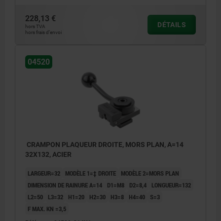
228,13 €
DÉTAILS
hors TVA
hors frais d’envoi
04520
CRAMPON PLAQUEUR DROITE, MORS PLAN, A=14
32X132, ACIER
LARGEUR=32
MODÈLE 1=‡ DROITE
MODÈLE 2=MORS PLAN
DIMENSION DE RAINURE A=14
D1=M8
D2=8,4
LONGUEUR=132
L2=50
L3=32
H1=20
H2=30
H3=8
H4=40
S=3
F MAX. KN =3,5