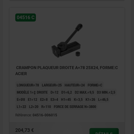
04516 C
CRAMPON PLAQUEUR DROITE A=78 25X24, FORME:C
ACIER
LONGUEUR=78
LARGEUR=25
HAUTEUR=24
FORME=C
MODÈLE 1=‡ DROITE
D=12
D1=6,2
D2 MAX.=9,5
D3 MIN.=2,5
E=Ø8
E1=12
E2=8
E3=4
H1=45
K=3,5
K1=26
L=46,5
L1=22
L2=20
R=110
FORCE DE SERRAGE N=3800
Référence:
04516-006015
204,73 €
DÉTAILS