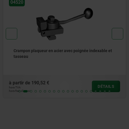
04500
indexable et
Crampon
à partir de
375,52 €
DÉTAILS
hors TVA
hors frais d’envoi