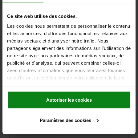
204,45 €
DÉTAILS
hors TVA
Ce site web utilise des cookies.
hors frais d’envoi
Les cookies nous permettent de personnaliser le contenu
et les annonces, d'offrir des fonctionnalités relatives aux
04516 C
médias sociaux et d'analyser notre trafic. Nous
partageons également des informations sur l'utilisation de
notre site avec nos partenaires de médias sociaux, de
publicité et d'analyse, qui peuvent combiner celles-ci
avec d'autres informations que vous leur avez fournies
ou qu'ils ont collectées lors de votre utilisation de leurs
services.
CRAMPON PLAQUEUR GAUCHE A=121,5 40X39,
FORME:C ACIER
Autoriser les cookies
LONGUEUR=121,5
LARGEUR=40
HAUTEUR=39
FORME=C
MODÈLE 1=À GAUCHE
D=18
D1=10,2
D2 MAX.=27
D3 MIN.=4,5
E=12,7
E1=20
E2=13
E3=7
H1=74
K=5,5
Paramètres des cookies
K1=42
L=73
L1=35
L2=31,5
R=143
FORCE DE SERRAGE N=7200