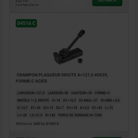
hors TVA
hors frais d’envoi
04516 C
CRAMPON PLAQUEUR DROITE A=121,5 40X39,
FORME:C ACIER
LONGUEUR=121,5
LARGEUR=40
HAUTEUR=39
FORME=C
MODÈLE 1=‡ DROITE
D=18
D1=10,2
D2 MAX.=27
D3 MIN.=4,5
E=12,7
E1=20
E2=13
E3=7
H1=74
K=5,5
K1=42
L=73
L1=35
L2=31,5
R=143
FORCE DE SERRAGE N=7200
Référence:
04516-010015