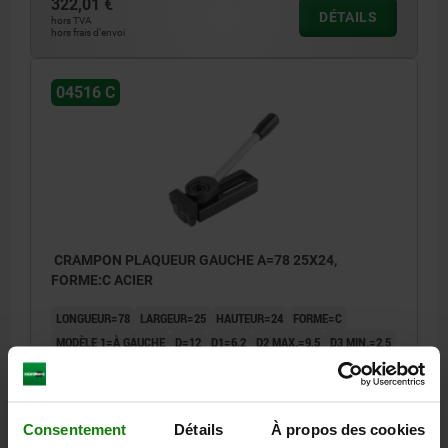
322,01 €
DÉTAILS
hors TVA
hors frais d’envoi
04516 C
CRAMPON PLAQUEUR GAUCHE A=78 25X24,
FORME:C ACIER
LONGUEUR=78
LARGEUR=25
HAUTEUR=24
FORME=C
MODÈLE 1=À GAUCHE
D=12
D1=6,2
D2 MAX.=9,5
D3 MIN.=2,5
E=Ø8
E1=12
E2=8
E3=4
H1=45
K=3,5
K1=26
L=46,5
L1=22
L2=20
R=110
FORCE DE SERRAGE N=3800
Référence:
04516-006035
Consentement
Détails
À propos des cookies