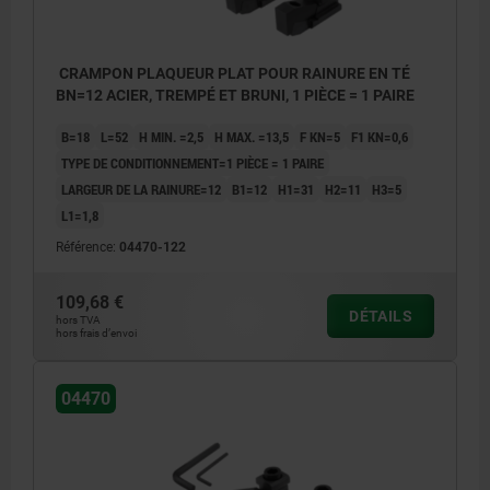
CRAMPON PLAQUEUR PLAT POUR RAINURE EN TÉ
BN=12 ACIER, TREMPÉ ET BRUNI, 1 PIÈCE = 1 PAIRE
B=18
L=52
H MIN. =2,5
H MAX. =13,5
F KN=5
F1 KN=0,6
TYPE DE CONDITIONNEMENT=1 PIÈCE = 1 PAIRE
LARGEUR DE LA RAINURE=12
B1=12
H1=31
H2=11
H3=5
L1=1,8
Référence:
04470-122
109,68 €
DÉTAILS
hors TVA
hors frais d’envoi
04470