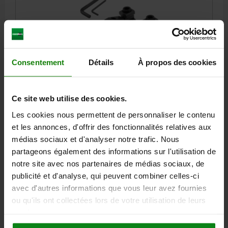
CRAMPON PLAQUEUR PLAT POUR RAINURE EN TÉ
Consentement
Détails
À propos des cookies
BN=18 ACIER, TREMPÉ ET BRUNI, 1 PIÈCE = 1 PAIRE
B=28
L=71
H MIN. =1,5
H MAX. =16
F KN=9
F1 KN=1
Ce site web utilise des cookies.
TYPE DE CONDITIONNEMENT=1 PIÈCE = 1 PAIRE
LARGEUR DE LA RAINURE=18
B1=18
H1=43
H2=15
H3=6
Les cookies nous permettent de personnaliser le contenu
L1=2,5
et les annonces, d'offrir des fonctionnalités relatives aux
médias sociaux et d'analyser notre trafic. Nous
Référence:
04470-182
partageons également des informations sur l'utilisation de
notre site avec nos partenaires de médias sociaux, de
144,83 €
DÉTAILS
publicité et d'analyse, qui peuvent combiner celles-ci
hors TVA
hors frais d’envoi
avec d'autres informations que vous leur avez fournies
ou qu'ils ont collectées lors de votre utilisation de leurs
04470
services.