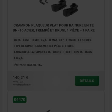
CRAMPON PLAQUEUR PLAT POUR RAINURE EN TÉ
BN=16 ACIER, TREMPÉ ET BRUNI, 1 PIÈCE = 1 PAIRE
B=25
L=68
H MIN. =2,5
H MAX. =17
F KN=8
F1 KN=0,9
TYPE DE CONDITIONNEMENT=1 PIÈCE = 1 PAIRE
LARGEUR DE LA RAINURE=16
B1=16
H1=41
H2=15
H3=6
L1=2,5
Référence:
04470-162
140,21 €
DÉTAILS
hors TVA
hors frais d’envoi
04470