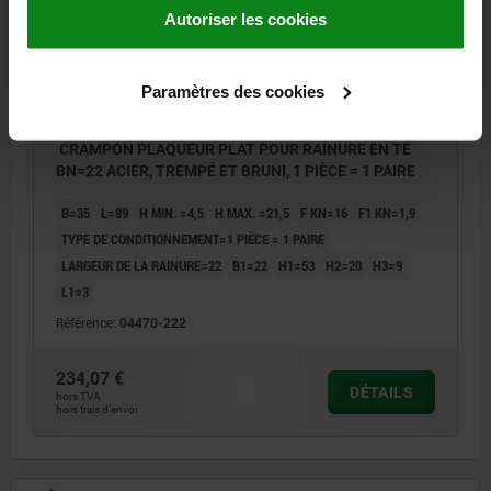
Autoriser les cookies
Paramètres des cookies
CRAMPON PLAQUEUR PLAT POUR RAINURE EN TÉ
BN=22 ACIER, TREMPÉ ET BRUNI, 1 PIÈCE = 1 PAIRE
B=35
L=89
H MIN. =4,5
H MAX. =21,5
F KN=16
F1 KN=1,9
TYPE DE CONDITIONNEMENT=1 PIÈCE = 1 PAIRE
LARGEUR DE LA RAINURE=22
B1=22
H1=53
H2=20
H3=9
L1=3
Référence:
04470-222
234,07 €
DÉTAILS
hors TVA
hors frais d’envoi