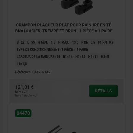
CRAMPON PLAQUEUR PLAT POUR RAINURE EN TÉ
BN=14 ACIER, TREMPÉ ET BRUNI, 1 PIÈCE = 1 PAIRE
B=22
L=55
H MIN. =1,5
H MAX. =13,5
F KN=5,5
F1 KN=0,7
TYPE DE CONDITIONNEMENT=1 PIÈCE = 1 PAIRE
LARGEUR DE LA RAINURE=14
B1=14
H1=34
H2=11
H3=5
L1=1,8
Référence:
04470-142
121,01 €
DÉTAILS
hors TVA
hors frais d’envoi
04470