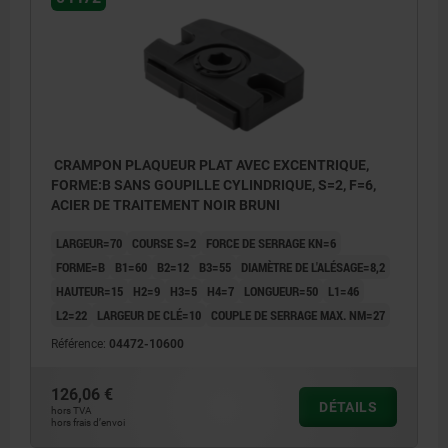
CRAMPON PLAQUEUR PLAT AVEC EXCENTRIQUE,
FORME:B SANS GOUPILLE CYLINDRIQUE, S=2, F=6,
ACIER DE TRAITEMENT NOIR BRUNI
LARGEUR=70
COURSE S=2
FORCE DE SERRAGE KN=6
FORME=B
B1=60
B2=12
B3=55
DIAMÈTRE DE L'ALÉSAGE=8,2
HAUTEUR=15
H2=9
H3=5
H4=7
LONGUEUR=50
L1=46
L2=22
LARGEUR DE CLÉ=10
COUPLE DE SERRAGE MAX. NM=27
Référence:
04472-10600
126,06 €
DÉTAILS
hors TVA
hors frais d’envoi