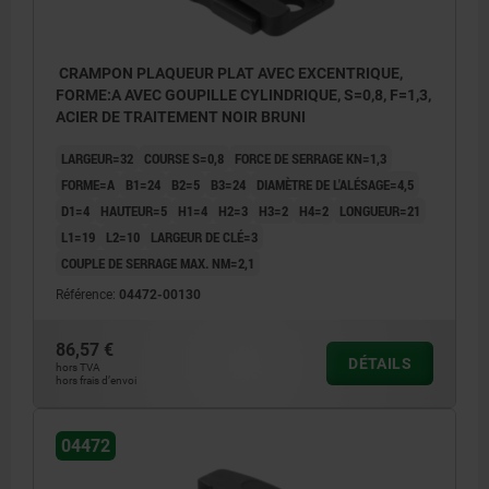
CRAMPON PLAQUEUR PLAT AVEC EXCENTRIQUE,
FORME:A AVEC GOUPILLE CYLINDRIQUE, S=0,8, F=1,3,
ACIER DE TRAITEMENT NOIR BRUNI
LARGEUR=32
COURSE S=0,8
FORCE DE SERRAGE KN=1,3
FORME=A
B1=24
B2=5
B3=24
DIAMÈTRE DE L'ALÉSAGE=4,5
D1=4
HAUTEUR=5
H1=4
H2=3
H3=2
H4=2
LONGUEUR=21
L1=19
L2=10
LARGEUR DE CLÉ=3
COUPLE DE SERRAGE MAX. NM=2,1
Référence:
04472-00130
86,57 €
DÉTAILS
hors TVA
hors frais d’envoi
1) Position de serrage initiale
1) Posit
2) Position de serrage finale
2) Posit
3) Vis sans tête
3) Vis s
04472