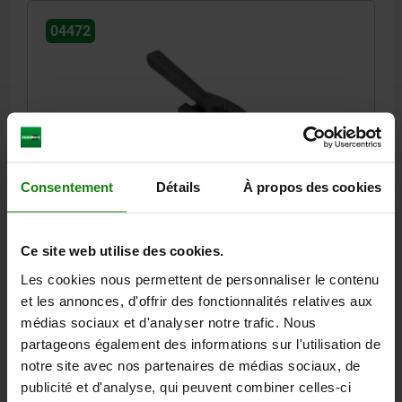
04472
CRAMPON PLAQUEUR PLAT AVEC EXCENTRIQUE, À
Consentement
Détails
À propos des cookies
LEVIER DE SERRAGE, FORME:C, S=2, F=6, ACIER DE
TRAITEMENT NOIR BRUNI COMP:ACIER DE
TRAITEMENT, NOIR
Ce site web utilise des cookies.
LARGEUR=70
COURSE S=2
FORCE DE SERRAGE KN=6
FORME=C
B1=60
B2=12
B3=55
B4=12
Les cookies nous permettent de personnaliser le contenu
DIAMÈTRE DE L'ALÉSAGE=8,2
D1=19
D2=M5X5
HAUTEUR=15
et les annonces, d'offrir des fonctionnalités relatives aux
H2=9
H3=5
H4=7
H5=30
H6=46
H7=18
LONGUEUR=50
médias sociaux et d'analyser notre trafic. Nous
L1=46
L2=22
R=100
FORCE MANUELLE FH N=280
partageons également des informations sur l'utilisation de
notre site avec nos partenaires de médias sociaux, de
Référence:
04472-20600
publicité et d'analyse, qui peuvent combiner celles-ci