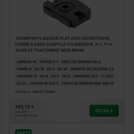
CRAMPON PLAQUEUR PLAT AVEC EXCENTRIQUE,
FORME:B SANS GOUPILLE CYLINDRIQUE, S=1, F=4,
ACIER DE TRAITEMENT NOIR BRUNI
LARGEUR=45
COURSE S=1
FORCE DE SERRAGE KN=4
FORME=B
B1=38
B2=8
B3=36
DIAMÈTRE DE L'ALÉSAGE=5,2
HAUTEUR=10
H2=6
H3=3
H4=5
LONGUEUR=33,5
L1=30,5
L2=15
LARGEUR DE CLÉ=6
COUPLE DE SERRAGE MAX. NM=10
Référence:
04472-10400
105,70 €
DÉTAILS
hors TVA
hors frais d’envoi
04472