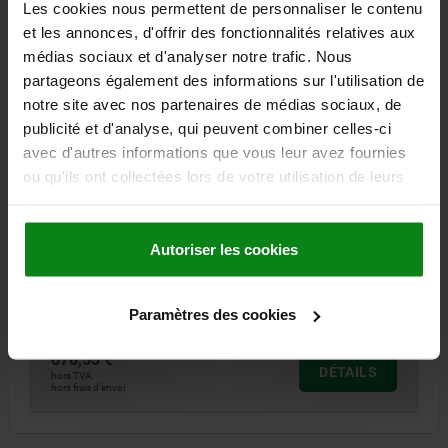
Les cookies nous permettent de personnaliser le contenu
et les annonces, d'offrir des fonctionnalités relatives aux
médias sociaux et d'analyser notre trafic. Nous
partageons également des informations sur l'utilisation de
notre site avec nos partenaires de médias sociaux, de
publicité et d'analyse, qui peuvent combiner celles-ci
PLAQUE D'ADAPTATION PERCÉE PAS DE 16
440X100X30, FORME:B, G=M16, G1=M16, ACIER
avec d'autres informations que vous leur avez fournies
BRUNI
ou qu'ils ont collectées lors de votre utilisation de leurs
services.
B=100
L=440
H=30
G=M16
G1=M16
TAILLE=PAS DE 16
FORME=B
B1=50
D=25
D1=20
D2=13
H1=5,5
H2=12,6
Autoriser les cookies
L1=40
L2=80
L3=120
L4=160
L5=200
L6=63
L7=100
L8=125
L9=150
L10=189
Référence:
04486-04-164401001
Paramètres des cookies
678,53 €
DÉTAILS
hors TVA
hors frais d’envoi