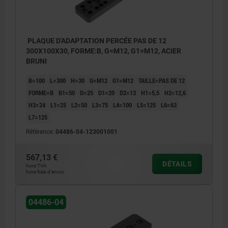
PLAQUE D'ADAPTATION PERCÉE PAS DE 12
300X100X30, FORME:B, G=M12, G1=M12, ACIER
BRUNI
B=100
L=300
H=30
G=M12
G1=M12
TAILLE=PAS DE 12
FORME=B
B1=50
D=25
D1=20
D2=13
H1=5,5
H2=12,6
H3=24
L1=25
L2=50
L3=75
L4=100
L5=125
L6=63
L7=125
Référence:
04486-04-123001001
567,13 €
DÉTAILS
hors TVA
hors frais d’envoi
04486-04