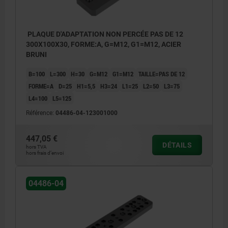
PLAQUE D'ADAPTATION NON PERCÉE PAS DE 12
300X100X30, FORME:A, G=M12, G1=M12, ACIER
BRUNI
B=100
L=300
H=30
G=M12
G1=M12
TAILLE=PAS DE 12
FORME=A
D=25
H1=5,5
H3=24
L1=25
L2=50
L3=75
L4=100
L5=125
Référence:
04486-04-123001000
447,05 €
DÉTAILS
hors TVA
hors frais d’envoi
Forme A : non percée
Forme A
04486-04
Forme B : percée
Forme B 