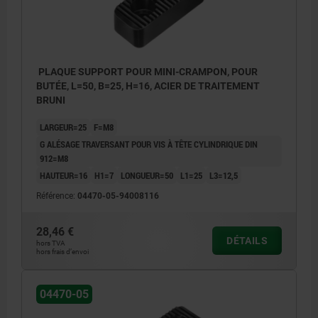
PLAQUE SUPPORT POUR MINI-CRAMPON, POUR
BUTÉE, L=50, B=25, H=16, ACIER DE TRAITEMENT
BRUNI
LARGEUR=25
F=M8
G ALÉSAGE TRAVERSANT POUR VIS À TÊTE CYLINDRIQUE DIN
912=M8
HAUTEUR=16
H1=7
LONGUEUR=50
L1=25
L3=12,5
Référence:
04470-05-94008116
28,46 €
DÉTAILS
hors TVA
hors frais d’envoi
04470-05