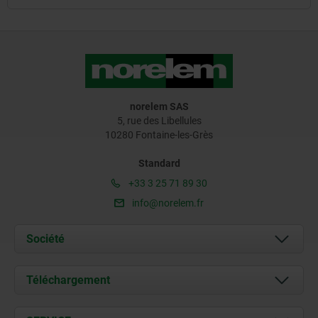
norelem SAS
5, rue des Libellules
10280 Fontaine-les-Grès
Standard
+33 3 25 71 89 30
info@norelem.fr
Société
À propos de nous
Téléchargement
Actualités
Documents