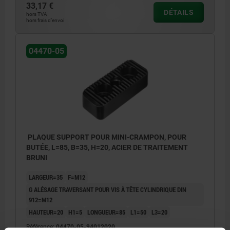
33,17 €
DÉTAILS
hors TVA
hors frais d’envoi
04470-05
PLAQUE SUPPORT POUR MINI-CRAMPON, POUR
BUTÉE, L=85, B=35, H=20, ACIER DE TRAITEMENT
BRUNI
LARGEUR=35
F=M12
G ALÉSAGE TRAVERSANT POUR VIS À TÊTE CYLINDRIQUE DIN
912=M12
HAUTEUR=20
H1=5
LONGUEUR=85
L1=50
L3=20
Référence:
04470-05-94012020