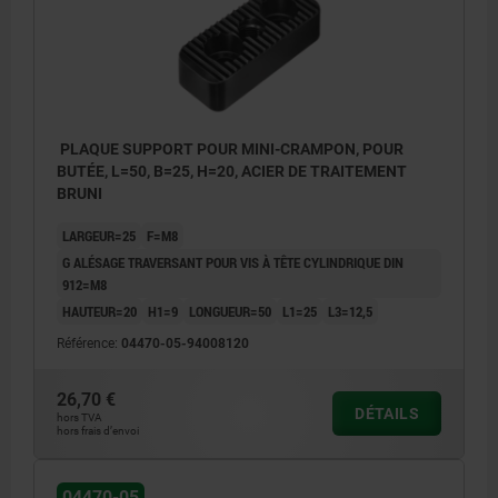
PLAQUE SUPPORT POUR MINI-CRAMPON, POUR
BUTÉE, L=50, B=25, H=20, ACIER DE TRAITEMENT
BRUNI
LARGEUR=25
F=M8
G ALÉSAGE TRAVERSANT POUR VIS À TÊTE CYLINDRIQUE DIN
912=M8
HAUTEUR=20
H1=9
LONGUEUR=50
L1=25
L3=12,5
Référence:
04470-05-94008120
26,70 €
DÉTAILS
hors TVA
hors frais d’envoi
04470-05