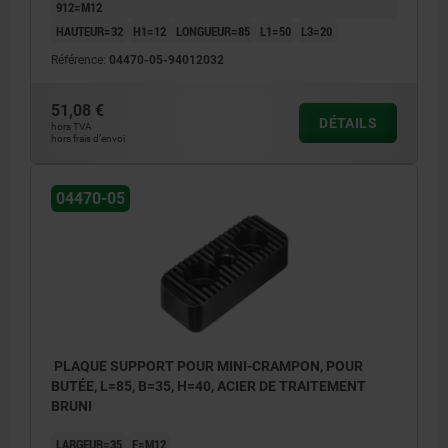
912=M12
HAUTEUR=32
H1=12
LONGUEUR=85
L1=50
L3=20
Référence:
04470-05-94012032
51,08 €
DÉTAILS
hors TVA
hors frais d’envoi
04470-05
PLAQUE SUPPORT POUR MINI-CRAMPON, POUR
BUTÉE, L=85, B=35, H=40, ACIER DE TRAITEMENT
BRUNI
LARGEUR=35
F=M12