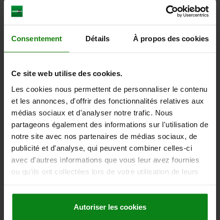
42,84 €
DÉTAILS
hors TVA
hors frais d’envoi
Consentement
Détails
À propos des cookies
04470-05
Ce site web utilise des cookies.
Les cookies nous permettent de personnaliser le contenu
et les annonces, d'offrir des fonctionnalités relatives aux
médias sociaux et d'analyser notre trafic. Nous
partageons également des informations sur l'utilisation de
notre site avec nos partenaires de médias sociaux, de
PLAQUE SUPPORT POUR MINI-CRAMPON, POUR
publicité et d'analyse, qui peuvent combiner celles-ci
BUTÉE, L=85, B=35, H=25, ACIER DE TRAITEMENT
avec d'autres informations que vous leur avez fournies
BRUNI
ou qu'ils ont collectées lors de votre utilisation de leurs
services.
LARGEUR=35
F=M12
G ALÉSAGE TRAVERSANT POUR VIS À TÊTE CYLINDRIQUE DIN
Autoriser les cookies
912=M12
HAUTEUR=25
H1=12
LONGUEUR=85
L1=50
L3=20