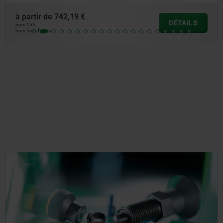
à partir de
30,31 €
TAILS
D
hors TVA
hors frais d’envoi