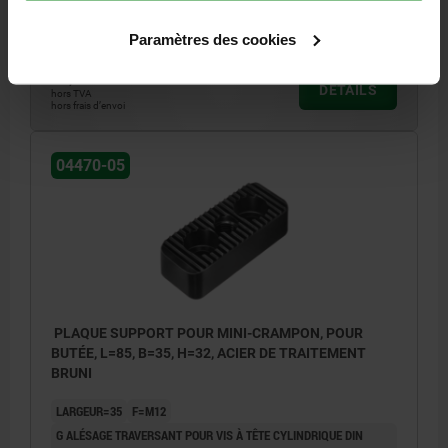
Référence:
04470-05-94012025
Paramètres des cookies
46,96 €
DÉTAILS
hors TVA
hors frais d’envoi
04470-05
PLAQUE SUPPORT POUR MINI-CRAMPON, POUR
BUTÉE, L=85, B=35, H=32, ACIER DE TRAITEMENT
BRUNI
LARGEUR=35
F=M12
G ALÉSAGE TRAVERSANT POUR VIS À TÊTE CYLINDRIQUE DIN