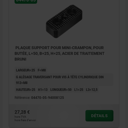
PLAQUE SUPPORT POUR MINI-CRAMPON, POUR
BUTÉE, L=50, B=25, H=25, ACIER DE TRAITEMENT
BRUNI
LARGEUR=25
F=M8
G ALÉSAGE TRAVERSANT POUR VIS À TÊTE CYLINDRIQUE DIN
912=M8
HAUTEUR=25
H1=13
LONGUEUR=50
L1=25
L3=12,5
Référence:
04470-05-94008125
27,28 €
DÉTAILS
hors TVA
hors frais d’envoi