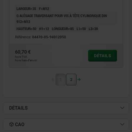
LARGEUR=35
F=M12
G ALÉSAGE TRAVERSANT POUR VIS À TÊTE CYLINDRIQUE DIN
912=M12
HAUTEUR=50
H1=12
LONGUEUR=85
L1=50
L3=20
Référence:
04470-05-94012050
60,70 €
DÉTAILS
hors TVA
hors frais d’envoi
1
2
DÉTAILS
CAO