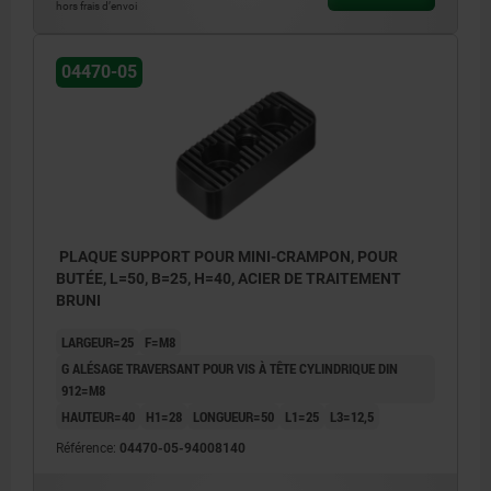
hors frais d’envoi
04470-05
PLAQUE SUPPORT POUR MINI-CRAMPON, POUR
BUTÉE, L=50, B=25, H=40, ACIER DE TRAITEMENT
BRUNI
LARGEUR=25
F=M8
G ALÉSAGE TRAVERSANT POUR VIS À TÊTE CYLINDRIQUE DIN
912=M8
HAUTEUR=40
H1=28
LONGUEUR=50
L1=25
L3=12,5
Référence:
04470-05-94008140