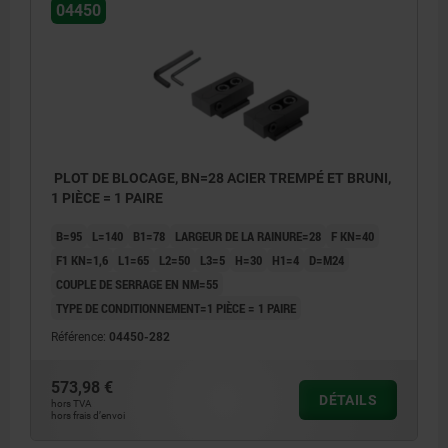
04450
PLOT DE BLOCAGE, BN=28 ACIER TREMPÉ ET BRUNI,
1 PIÈCE = 1 PAIRE
B=95
L=140
B1=78
LARGEUR DE LA RAINURE=28
F KN=40
F1 KN=1,6
L1=65
L2=50
L3=5
H=30
H1=4
D=M24
COUPLE DE SERRAGE EN NM=55
TYPE DE CONDITIONNEMENT=1 PIÈCE = 1 PAIRE
Référence:
04450-282
573,98 €
DÉTAILS
hors TVA
hors frais d’envoi