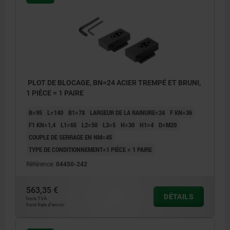
PLOT DE BLOCAGE, BN=24 ACIER TREMPÉ ET BRUNI,
1 PIÈCE = 1 PAIRE
B=95
L=140
B1=78
LARGEUR DE LA RAINURE=24
F KN=36
F1 KN=1,4
L1=65
L2=50
L3=5
H=30
H1=4
D=M20
COUPLE DE SERRAGE EN NM=45
TYPE DE CONDITIONNEMENT=1 PIÈCE = 1 PAIRE
Référence:
04450-242
563,35 €
DÉTAILS
hors TVA
hors frais d’envoi