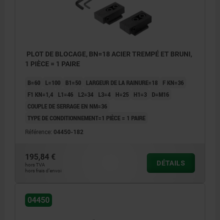
PLOT DE BLOCAGE, BN=18 ACIER TREMPÉ ET BRUNI,
1 PIÈCE = 1 PAIRE
B=60
L=100
B1=50
LARGEUR DE LA RAINURE=18
F KN=36
F1 KN=1,4
L1=46
L2=34
L3=4
H=25
H1=3
D=M16
COUPLE DE SERRAGE EN NM=36
TYPE DE CONDITIONNEMENT=1 PIÈCE = 1 PAIRE
Référence:
04450-182
195,84 €
DÉTAILS
hors TVA
hors frais d’envoi
04450