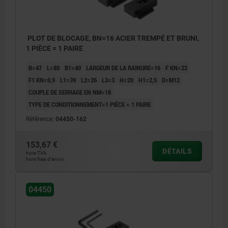
PLOT DE BLOCAGE, BN=16 ACIER TREMPÉ ET BRUNI,
1 PIÈCE = 1 PAIRE
B=47
L=80
B1=40
LARGEUR DE LA RAINURE=16
F KN=22
F1 KN=0,9
L1=39
L2=26
L3=3
H=20
H1=2,5
D=M12
COUPLE DE SERRAGE EN NM=18
TYPE DE CONDITIONNEMENT=1 PIÈCE = 1 PAIRE
Référence:
04450-162
153,67 €
DÉTAILS
hors TVA
hors frais d’envoi
04450