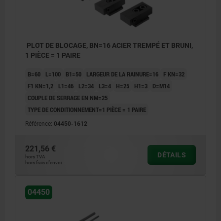
PLOT DE BLOCAGE, BN=16 ACIER TREMPÉ ET BRUNI,
1 PIÈCE = 1 PAIRE
B=60
L=100
B1=50
LARGEUR DE LA RAINURE=16
F KN=32
F1 KN=1,2
L1=46
L2=34
L3=4
H=25
H1=3
D=M14
COUPLE DE SERRAGE EN NM=25
TYPE DE CONDITIONNEMENT=1 PIÈCE = 1 PAIRE
Référence:
04450-1612
221,56 €
DÉTAILS
hors TVA
hors frais d’envoi
04450