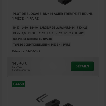
PLOT DE BLOCAGE, BN=14 ACIER TREMPÉ ET BRUNI,
1 PIÈCE = 1 PAIRE
B=47
L=80
B1=40
LARGEUR DE LA RAINURE=14
F KN=22
F1 KN=0,9
L1=39
L2=26
L3=3
H=20
H1=2,5
D=M12
COUPLE DE SERRAGE EN NM=18
TYPE DE CONDITIONNEMENT=1 PIÈCE = 1 PAIRE
Référence:
04450-142
145,43 €
DÉTAILS
hors TVA
hors frais d’envoi
04450