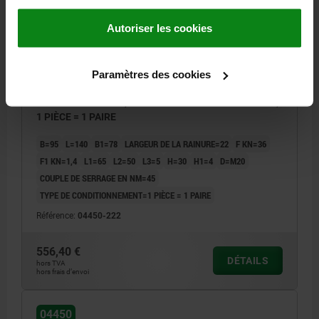
Autoriser les cookies
Paramètres des cookies
PLOT DE BLOCAGE, BN=22 ACIER TREMPÉ ET BRUNI,
1 PIÈCE = 1 PAIRE
B=95
L=140
B1=78
LARGEUR DE LA RAINURE=22
F KN=36
F1 KN=1,4
L1=65
L2=50
L3=5
H=30
H1=4
D=M20
COUPLE DE SERRAGE EN NM=45
TYPE DE CONDITIONNEMENT=1 PIÈCE = 1 PAIRE
Référence:
04450-222
556,40 €
DÉTAILS
hors TVA
hors frais d’envoi
04450