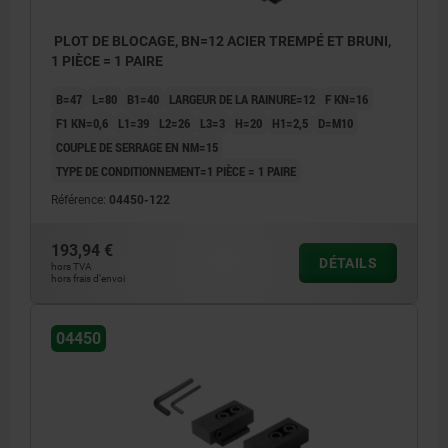
PLOT DE BLOCAGE, BN=12 ACIER TREMPÉ ET BRUNI,
1 PIÈCE = 1 PAIRE
B=47
L=80
B1=40
LARGEUR DE LA RAINURE=12
F KN=16
F1 KN=0,6
L1=39
L2=26
L3=3
H=20
H1=2,5
D=M10
COUPLE DE SERRAGE EN NM=15
TYPE DE CONDITIONNEMENT=1 PIÈCE = 1 PAIRE
Référence:
04450-122
193,94 €
DÉTAILS
hors TVA
hors frais d’envoi
04450