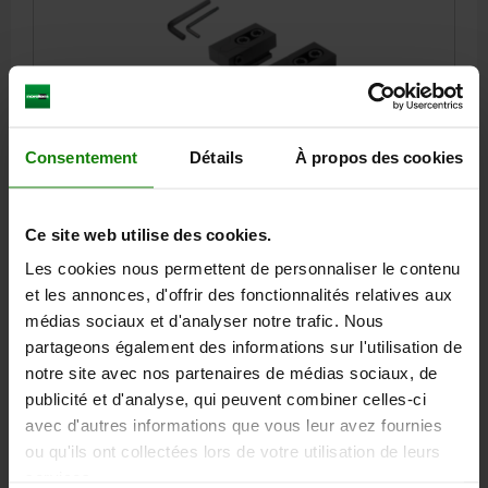
PLOT DE BLOCAGE, BN=20 ACIER TREMPÉ ET BRUNI,
Consentement
Détails
À propos des cookies
1 PIÈCE = 1 PAIRE
B=60
L=100
B1=50
LARGEUR DE LA RAINURE=20
F KN=36
F1 KN=1,4
L1=46
L2=34
L3=4
H=25
H1=3
D=M16
Ce site web utilise des cookies.
COUPLE DE SERRAGE EN NM=36
Les cookies nous permettent de personnaliser le contenu
TYPE DE CONDITIONNEMENT=1 PIÈCE = 1 PAIRE
et les annonces, d'offrir des fonctionnalités relatives aux
Référence:
04450-202
médias sociaux et d'analyser notre trafic. Nous
partageons également des informations sur l'utilisation de
202,45 €
notre site avec nos partenaires de médias sociaux, de
DÉTAILS
hors TVA
publicité et d'analyse, qui peuvent combiner celles-ci
hors frais d’envoi
avec d'autres informations que vous leur avez fournies
ou qu'ils ont collectées lors de votre utilisation de leurs
04450
services.