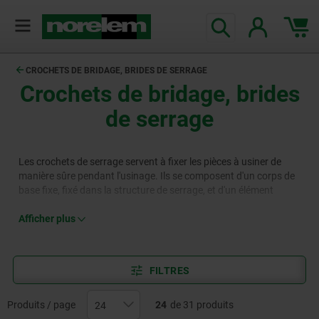
CROCHETS DE BRIDAGE, BRIDES DE SERRAGE
Crochets de bridage, brides
de serrage
Les crochets de serrage servent à fixer les pièces à usiner de
manière sûre pendant l'usinage. Ils se composent d'un corps de
base fixe, fixé dans la structure de serrage, et d'un élément
rotatif qui maintient la pièce à usiner au moyen d'une force de
serrage. Les crochets de serrage sont disponibles en différents
Afficher plus
modèles, matériaux et tailles. La catégorie est complétée par les
brides de serrage. Ceux-ci peuvent appliquer des forces de
serrage élevées de manière ciblée et précise au moyen d'un
FILTRES
mécanisme à levier ou d'une vis à broche.
Produits / page
24
de 31 produits