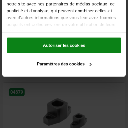
notre site avec nos partenaires de médias sociaux, de
publicité et d'analyse, qui peuvent combiner celles-ci
avec d'autres informations que vous leur avez fournies
ou qu'ils ont collectées lors de votre utilisation de leurs
services.
Appui intermédiaire pour crochet de bridage
Autoriser les cookies
à partir de
97,48 €
Paramètres des cookies
DÉTAILS
hors TVA
hors frais d’envoi
04379