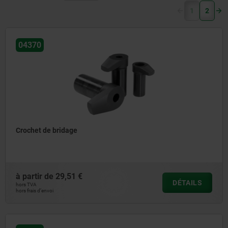
(current)
1
2
04370
Crochet de bridage
à partir de
29,51 €
DÉTAILS
hors TVA
hors frais d’envoi