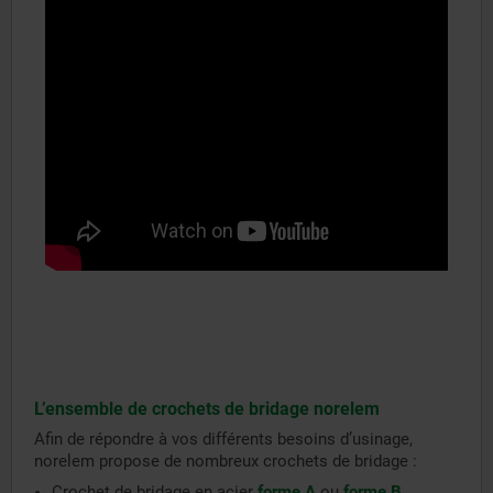
L’ensemble de crochets de bridage norelem
Afin de répondre à vos différents besoins d’usinage,
norelem propose de nombreux crochets de bridage :
Crochet de bridage en acier
forme A
ou
forme B
.