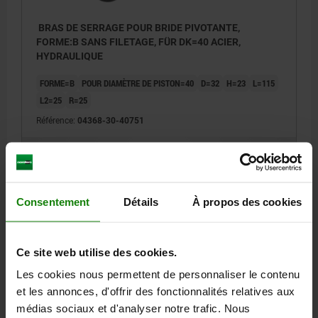
BRAS DE SERRAGE POUR BRIDE PIVOTANTE,
FORME:B SANS FILETAGE, FÜR DK=40 ACIER,
HYDRAULIQUE
FORME=B
POUR DIAMÈTRE DE PISTON=40
D=32
H=23
L=115
L2=25
R=25
Référence:
04368-30-40751
37,32 €
DÉTAILS
hors TVA
hors frais d’envoi
Consentement
Détails
À propos des cookies
DÉTAILS
Ce site web utilise des cookies.
CAO
Les cookies nous permettent de personnaliser le contenu
et les annonces, d'offrir des fonctionnalités relatives aux
médias sociaux et d'analyser notre trafic. Nous
TÉLÉCHARGEMENTS