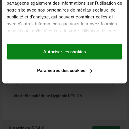
partageons également des informations sur l'utilisation de
notre site avec nos partenaires de médias sociaux, de
D'autres clients ont
publicité et d'analyse, qui peuvent combiner celles-ci
également acheté
avec d'autres informations que vous leur avez fournies
ou qu'ils ont collectées lors de votre utilisation de leurs
services.
NOUVEAU
07532
Autoriser les cookies
Paramètres des cookies
érique Hygienic DESIGN
Axes épaulés 
de tolérance p
 €
à partir de
9,3