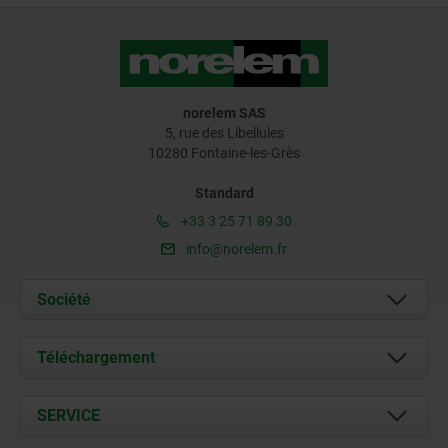
norelem SAS
5, rue des Libellules
10280 Fontaine-les-Grès
Standard
+33 3 25 71 89 30
info@norelem.fr
Société
À propos de nous
Téléchargement
Actualités
Documents
SERVICE
Contact