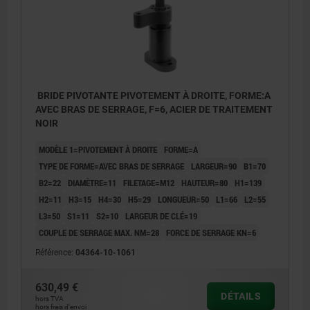
BRIDE PIVOTANTE PIVOTEMENT À DROITE, FORME:A
AVEC BRAS DE SERRAGE, F=6, ACIER DE TRAITEMENT
NOIR
MODÈLE 1=PIVOTEMENT À DROITE
FORME=A
TYPE DE FORME=AVEC BRAS DE SERRAGE
LARGEUR=90
B1=70
B2=22
DIAMÈTRE=11
FILETAGE=M12
HAUTEUR=80
H1=139
H2=11
H3=15
H4=30
H5=29
LONGUEUR=50
L1=66
L2=55
L3=50
S1=11
S2=10
LARGEUR DE CLÉ=19
COUPLE DE SERRAGE MAX. NM=28
FORCE DE SERRAGE KN=6
Référence:
04364-10-1061
630,49 €
DÉTAILS
1) Course d'approche
hors TVA
hors frais d’envoi