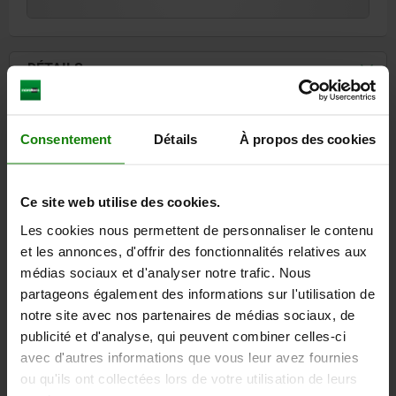
2) Course de serrage
DÉTAILS
CAO
Consentement
Détails
À propos des cookies
TÉLÉCHARGEMENTS
Ce site web utilise des cookies.
D'autres clients ont
Les cookies nous permettent de personnaliser le contenu
également acheté
et les annonces, d'offrir des fonctionnalités relatives aux
médias sociaux et d'analyser notre trafic. Nous
partageons également des informations sur l'utilisation de
notre site avec nos partenaires de médias sociaux, de
04624-30
publicité et d'analyse, qui peuvent combiner celles-ci
avec d'autres informations que vous leur avez fournies
ou qu'ils ont collectées lors de votre utilisation de leurs