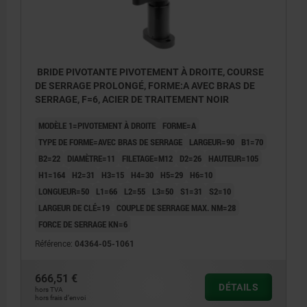
BRIDE PIVOTANTE PIVOTEMENT À DROITE, COURSE
DE SERRAGE PROLONGÉ, FORME:A AVEC BRAS DE
SERRAGE, F=6, ACIER DE TRAITEMENT NOIR
MODÈLE 1=PIVOTEMENT À DROITE
FORME=A
TYPE DE FORME=AVEC BRAS DE SERRAGE
LARGEUR=90
B1=70
B2=22
DIAMÈTRE=11
FILETAGE=M12
D2=26
HAUTEUR=105
H1=164
H2=31
H3=15
H4=30
H5=29
H6=10
LONGUEUR=50
L1=66
L2=55
L3=50
S1=31
S2=10
LARGEUR DE CLÉ=19
COUPLE DE SERRAGE MAX. NM=28
FORCE DE SERRAGE KN=6
Référence:
04364-05-1061
666,51 €
DÉTAILS
hors TVA
hors frais d’envoi