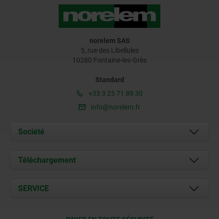
norelem SAS
5, rue des Libellules
10280 Fontaine-les-Grès
Standard
+33 3 25 71 89 30
info@norelem.fr
Société
À propos de nous
Téléchargement
Actualités
Documents
SERVICE
Contact
Conditions de livraison