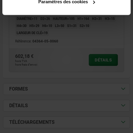
Paramètres des cookies
MODÈLE 1=PIVOTEMENT À DROITE
FORME=B
TYPE DE FORME=SANS BRAS DE SERRAGE
LARGEUR=90
B1=70
DIAMÈTRE=11
D2=26
HAUTEUR=105
H1=164
H2=31
H3=15
H4=30
H5=29
H6=10
L3=50
S1=31
S2=10
LARGEUR DE CLÉ=19
Référence:
04364-05-0060
602,18 €
DÉTAILS
hors TVA
hors frais d’envoi
FORMES
DÉTAILS
TÉLÉCHARGEMENTS