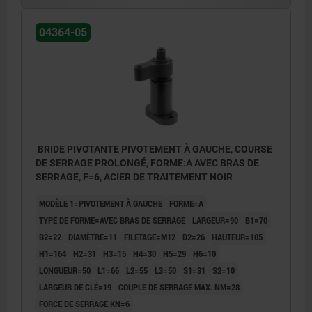
04364-05
BRIDE PIVOTANTE PIVOTEMENT À GAUCHE, COURSE
DE SERRAGE PROLONGÉ, FORME:A AVEC BRAS DE
SERRAGE, F=6, ACIER DE TRAITEMENT NOIR
MODÈLE 1=PIVOTEMENT À GAUCHE
FORME=A
TYPE DE FORME=AVEC BRAS DE SERRAGE
LARGEUR=90
B1=70
B2=22
DIAMÈTRE=11
FILETAGE=M12
D2=26
HAUTEUR=105
H1=164
H2=31
H3=15
H4=30
H5=29
H6=10
LONGUEUR=50
L1=66
L2=55
L3=50
S1=31
S2=10
LARGEUR DE CLÉ=19
COUPLE DE SERRAGE MAX. NM=28
FORCE DE SERRAGE KN=6