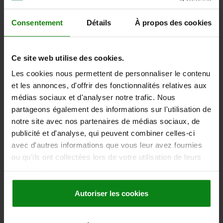
DIAMÈTRE=11
D2=26
HAUTEUR=105
H1=164
H2=31
H3=15
H4=30
H5=29
H6=10
L3=50
S1=31
S2=10
Consentement
Détails
À propos des cookies
LARGEUR DE CLÉ=19
Référence:
04364-05-1060
Ce site web utilise des cookies.
602,18 €
DÉTAILS
Les cookies nous permettent de personnaliser le contenu
hors TVA
hors frais d’envoi
et les annonces, d'offrir des fonctionnalités relatives aux
médias sociaux et d'analyser notre trafic. Nous
04364-05
partageons également des informations sur l'utilisation de
notre site avec nos partenaires de médias sociaux, de
publicité et d'analyse, qui peuvent combiner celles-ci
avec d'autres informations que vous leur avez fournies
ou qu'ils ont collectées lors de votre utilisation de leurs
services.
BRIDE PIVOTANTE PIVOTEMENT À DROITE, COURSE
Autoriser les cookies
DE SERRAGE PROLONGÉ, FORME:B SANS BRAS DE
SERRAGE, ACIER DE TRAITEMENT NOIR