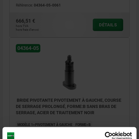
Référence:
04364-05-0061
666,51 €
DÉTAILS
hors TVA
hors frais d’envoi
04364-05
BRIDE PIVOTANTE PIVOTEMENT À GAUCHE, COURSE
DE SERRAGE PROLONGÉ, FORME:B SANS BRAS DE
SERRAGE, ACIER DE TRAITEMENT NOIR
MODÈLE 1=PIVOTEMENT À GAUCHE
FORME=B
TYPE DE FORME=SANS BRAS DE SERRAGE
LARGEUR=90
B1=70