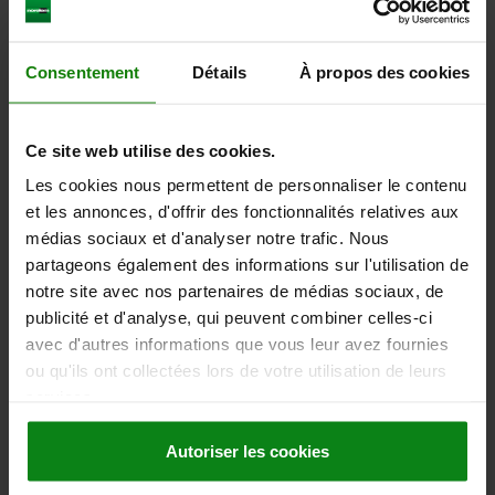
H6=120
LONGUEUR=60
L1=79
L2=65
L3=60
L4=42
S1=33
S2=12
LARGEUR DE CLÉ=19
FORCE DE SERRAGE KN=10
Consentement
Détails
À propos des cookies
COUPLE DE SERRAGE MAX. NM=35
Référence:
04364-15-01001
Ce site web utilise des cookies.
1 080,57 €
DÉTAILS
hors TVA
Les cookies nous permettent de personnaliser le contenu
hors frais d’envoi
et les annonces, d'offrir des fonctionnalités relatives aux
médias sociaux et d'analyser notre trafic. Nous
04364-15
partageons également des informations sur l'utilisation de
notre site avec nos partenaires de médias sociaux, de
publicité et d'analyse, qui peuvent combiner celles-ci
avec d'autres informations que vous leur avez fournies
ou qu'ils ont collectées lors de votre utilisation de leurs
services.
BRIDE PIVOTANTE PIVOTEMENT À DROITE, FORME:A
Autoriser les cookies
AVEC BRAS DE SERRAGE, F=10, ACIER DE
TRAITEMENT NOIR, BRUNI