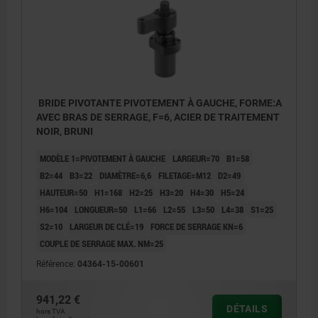
BRIDE PIVOTANTE PIVOTEMENT À GAUCHE, FORME:A
AVEC BRAS DE SERRAGE, F=6, ACIER DE TRAITEMENT
NOIR, BRUNI
MODÈLE 1=PIVOTEMENT À GAUCHE
LARGEUR=70
B1=58
B2=44
B3=22
DIAMÈTRE=6,6
FILETAGE=M12
D2=49
HAUTEUR=50
H1=168
H2=25
H3=20
H4=30
H5=24
H6=104
LONGUEUR=50
L1=66
L2=55
L3=50
L4=38
S1=25
S2=10
LARGEUR DE CLÉ=19
FORCE DE SERRAGE KN=6
COUPLE DE SERRAGE MAX. NM=25
Référence:
04364-15-00601
941,22 €
DÉTAILS
1) Course de pivotement
hors TVA