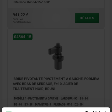
Référence:
04364-15-10601
941,22 €
DÉTAILS
hors TVA
hors frais d’envoi
04364-15
BRIDE PIVOTANTE PIVOTEMENT À GAUCHE, FORME:A
AVEC BRAS DE SERRAGE, F=10, ACIER DE
TRAITEMENT NOIR, BRUNI
MODÈLE 1=PIVOTEMENT À GAUCHE
LARGEUR=90
B1=74
B2=61
B3=28
DIAMÈTRE=9
FILETAGE=M16
D2=59
HAUTEUR=61
H1=199
H2=33
H3=25
H4=35
H5=24