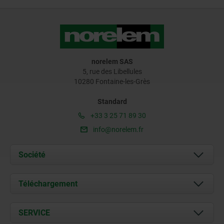
norelem SAS
5, rue des Libellules
10280 Fontaine-les-Grès
Standard
+33 3 25 71 89 30
info@norelem.fr
Société
À propos de nous
Téléchargement
Actualités
Documents
SERVICE
Contact