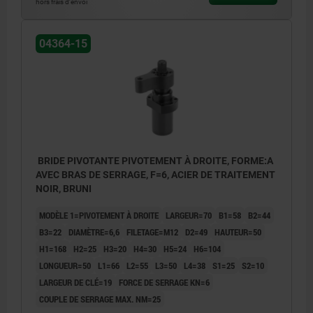
hors frais d’envoi
2) Course de serrage
3) Pivotant à gauche
04364-15
4) Pivotant à droite
BRIDE PIVOTANTE PIVOTEMENT À DROITE, FORME:A
AVEC BRAS DE SERRAGE, F=6, ACIER DE TRAITEMENT
NOIR, BRUNI
MODÈLE 1=PIVOTEMENT À DROITE
LARGEUR=70
B1=58
B2=44
B3=22
DIAMÈTRE=6,6
FILETAGE=M12
D2=49
HAUTEUR=50
H1=168
H2=25
H3=20
H4=30
H5=24
H6=104
LONGUEUR=50
L1=66
L2=55
L3=50
L4=38
S1=25
S2=10
LARGEUR DE CLÉ=19
FORCE DE SERRAGE KN=6
COUPLE DE SERRAGE MAX. NM=25