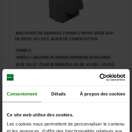
MÂCHOIRE DE SERRAGE FORME:C MORS SERR SUP
DE RECH, H1=35,5, ACIER DE CÉMENTATION
FORME=C
MODÈLE 1=MÂCHOIRE DE SERRAGE SUPÉRIEURE DE RECHANGE
B=28
B1=15
PLAGE DE SERRAGE H =26-38
H1=35,5
H2=25,5
L=29,5
L2=11,5
Référence:
04422-92638
Consentement
Détails
À propos des cookies
164,06 €
DÉTAILS
hors TVA
hors frais d’envoi
Ce site web utilise des cookies.
04422
Les cookies nous permettent de personnaliser le contenu
et les annonces, d'offrir des fonctionnalités relatives aux