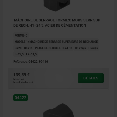
MÂCHOIRE DE SERRAGE FORME:C MORS SERR SUP
DE RECH, H1=24,5, ACIER DE CÉMENTATION
FORME=C
MODÈLE 1=MÂCHOIRE DE SERRAGE SUPÉRIEURE DE RECHANGE
B=28
B1=15
PLAGE DE SERRAGE H =4-16
H1=24,5
H2=3,5
L=29,5
L2=11,5
Référence:
04422-90416
139,59 €
DÉTAILS
hors TVA
hors frais d’envoi
04422