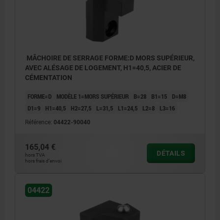
MÂCHOIRE DE SERRAGE FORME:D MORS SUPÉRIEUR,
AVEC ALÉSAGE DE LOGEMENT, H1=40,5, ACIER DE
CÉMENTATION
FORME=D
MODÈLE 1=MORS SUPÉRIEUR
B=28
B1=15
D=M8
D1=9
H1=40,5
H2=27,5
L=31,5
L1=24,5
L2=8
L3=16
Référence:
04422-90040
165,04 €
DÉTAILS
hors TVA
hors frais d’envoi
04422