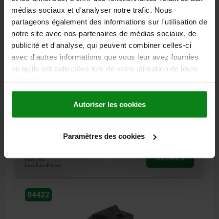
médias sociaux et d'analyser notre trafic. Nous
partageons également des informations sur l'utilisation de
notre site avec nos partenaires de médias sociaux, de
publicité et d'analyse, qui peuvent combiner celles-ci
avec d'autres informations que vous leur avez fournies
MÂCHOIRE DE SERRAGE FORME:D MORS SUPÉRIEUR,
ou qu'ils ont collectées lors de votre utilisation de leurs
AVEC ALÉSAGE DE LOGEMENT, H1=29,5, ACIER DE
services.
CÉMENTATION
FORME=D
MODÈLE 1=MORS SUPÉRIEUR
B=28
B1=15
D=M8
Autoriser les cookies
D1=9
H1=29,5
H2=16,5
L=31,5
L1=24,5
L2=8
L3=16
Référence:
04422-90029
Paramètres des cookies
141,70 €
DÉTAILS
hors TVA
hors frais d’envoi
04422