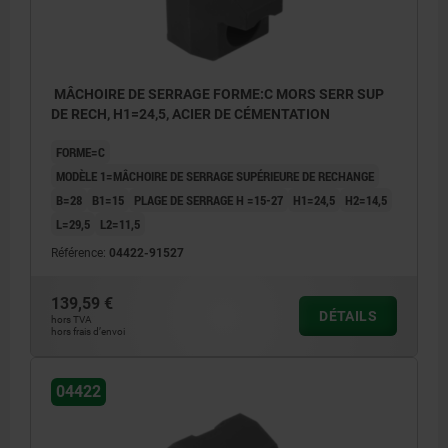
MÂCHOIRE DE SERRAGE FORME:C MORS SERR SUP
DE RECH, H1=24,5, ACIER DE CÉMENTATION
FORME=C
MODÈLE 1=MÂCHOIRE DE SERRAGE SUPÉRIEURE DE RECHANGE
B=28
B1=15
PLAGE DE SERRAGE H =15-27
H1=24,5
H2=14,5
L=29,5
L2=11,5
Référence:
04422-91527
139,59 €
DÉTAILS
hors TVA
hors frais d’envoi
04422