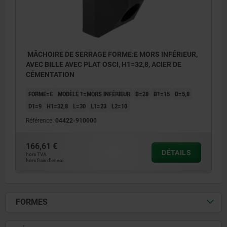
MÂCHOIRE DE SERRAGE FORME:E MORS INFÉRIEUR,
AVEC BILLE AVEC PLAT OSCI, H1=32,8, ACIER DE
CÉMENTATION
FORME=E
MODÈLE 1=MORS INFÉRIEUR
B=28
B1=15
D=5,8
D1=9
H1=32,8
L=30
L1=23
L2=10
Référence:
04422-910000
166,61 €
DÉTAILS
hors TVA
hors frais d’envoi
FORMES