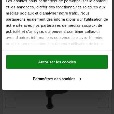
Les cookies nous permettent de personnaliser le contenu
DÉTAILS
et les annonces, d'offrir des fonctionnalités relatives aux
médias sociaux et d'analyser notre trafic. Nous
CAO
partageons également des informations sur l'utilisation de
notre site avec nos partenaires de médias sociaux, de
TÉLÉCHARGEMENTS
publicité et d'analyse, qui peuvent combiner celles-ci
avec d'autres informations que vous leur avez fournies
D'autres clients ont
ou qu'ils ont collectées lors de votre utilisation de leurs
services.
également acheté
Autoriser les cookies
04395-13
Paramètres des cookies