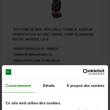
SYSTÈME DE BRID. RÉGLABLE, FORME:B, ACIER DE
CÉMENTATION NITURÉ + BRUNI, COMP:ALUMINIUM
ROUGE ANODISÉ, L5=8
COURSE D’APPROCHE=8
FORME=B
COURSE DE SERRAGE MAX.=12
FORCE D’APPUI À MIN. 15 NM (KN)=2
FORCE D’APPUI À MAX. 30 NM (KN)=8
Référence:
04420-080812
Consentement
Détails
À propos des cookies
1.071,65 €
DÉTAILS
hors TVA
hors frais d’envoi
Ce site web utilise des cookies.