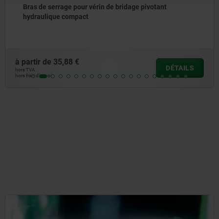
dage pivotant
Rallonges pour vérin de bridage 
à partir de
36,46 €
DÉTAILS
hors TVA
hors frais d’envoi