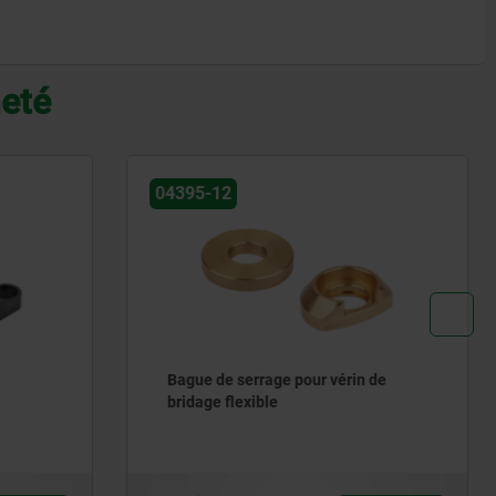
heté
04395-11
n de
Vis de serrage avec bague de
serrage pour vérin de bridage
flexible