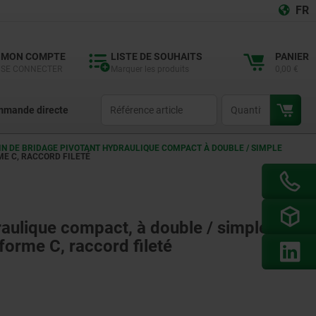
FR
MON COMPTE
LISTE DE SOUHAITS
PANIER
SE CONNECTER
Marquer les produits
0,00 €
productCode
qty
mande directe
IN DE BRIDAGE PIVOTANT HYDRAULIQUE COMPACT À DOUBLE / SIMPLE
ME C, RACCORD FILETÉ
raulique compact, à double / simple
 forme C, raccord fileté