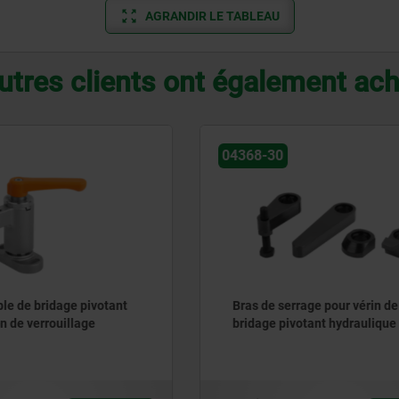
AGRANDIR LE TABLEAU
utres clients ont également ac
04395-12
errage pour vérin de
Bague de serrage pour véri
ivotant hydraulique
bridage flexible