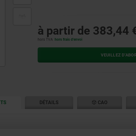
à partir de
383,44 
hors TVA
hors frais d’envoi
VEUILLEZ D’ABO
CURRENT
CURRENT
ITS
DÉTAILS
CAO
TAB:
TAB: