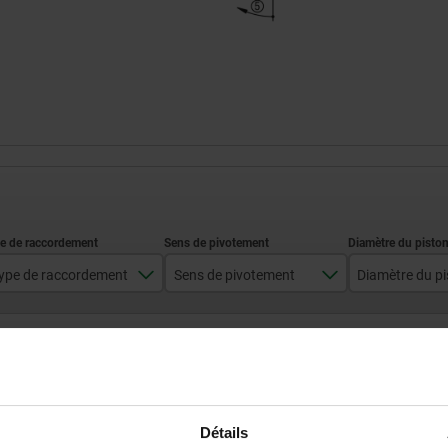
ype de raccordement
Sens de pivotement
Diamètre du p
canaux forés
droite
14
AGRANDIR LE TABLEAU
gauche
Expédié immédiate
ieurs fois par jour à intervalles réguliers.
Expédition sous 1
Détails