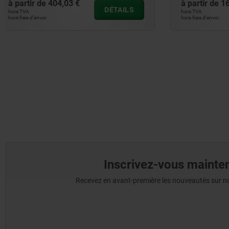
à partir de
168,95 €
à partir de
DÉTAILS
hors TVA
hors TVA
hors frais d’envoi
hors frais d’envoi
Inscrivez-vous mainten
Recevez en avant-première les nouveautés sur nos 