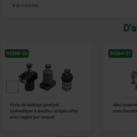
4
de 4 entrées
D'a
04364-01
04368-30
Mini ensemble de bridage pivotant
Bras de s
avec fonction de verrouillage
bridage p