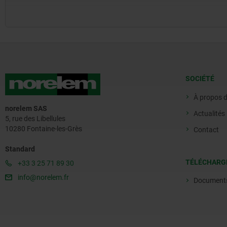
SOCIÉTÉ
À propos 
norelem SAS
Actualités
5, rue des Libellules
10280 Fontaine-les-Grès
Contact
Standard
TÉLÉCHARG
+33 3 25 71 89 30
info@norelem.fr
Document