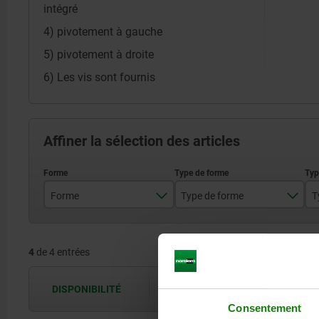
intégré
4) pivotement à gauche
5) pivotement à droite
6) Les vis sont fournis
Affiner la sélection des articles
Forme
Type de forme
T
C
à double effet
4
de 4 entrées
à simple effet
DISPONIBILITÉ
Les disponibilités sont actualisées plus
Consentement