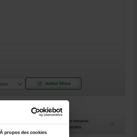
iston
ment (en stock)
Délai de livraison sur demande
 à 2 semaines
Actuellement indisponible
À propos des cookies