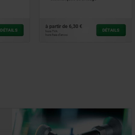
à partir de
102,34 €
DÉTAILS
DÉTAILS
hors TVA
hors frais d’envoi