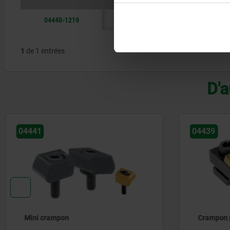
04440-1219
1
de 1 entrées
D'a
04439
04444
Crampon plaqueur à excentrique
Crampon p
réglable