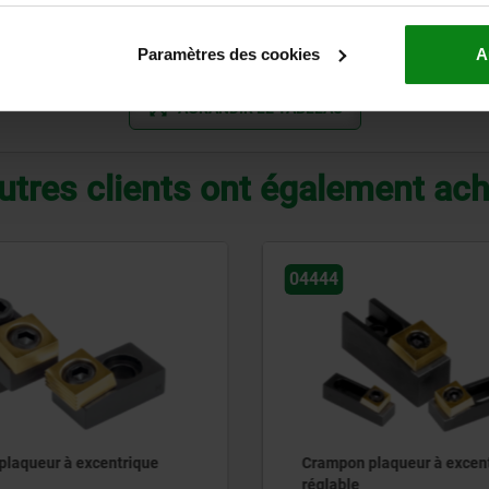
mors de serrage
Paramètres des cookies
A
AGRANDIR LE TABLEAU
utres clients ont également ac
04521-10
laqueur à excentrique
Vis de rechange pour vis
excentriques de bridage