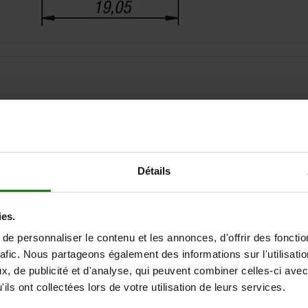
Détails
AGRANDIR LE TABLEAU
Expédié immédiate
ies.
ieurs fois par jour à intervalles réguliers.
Expédition sous 1
e personnaliser le contenu et les annonces, d'offrir des fonctio
rafic. Nous partageons également des informations sur l'utilisati
, de publicité et d'analyse, qui peuvent combiner celles-ci avec
ils ont collectées lors de votre utilisation de leurs services.
Modèle