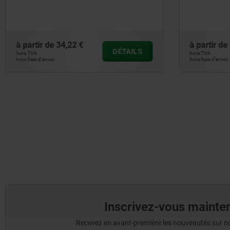
à partir de
93,32 €
à partir de
DÉTAILS
hors TVA
hors TVA
hors frais d’envoi
hors frais d’envoi
Inscrivez-vous mainten
Recevez en avant-première les nouveautés sur nos 