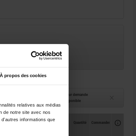
À propos des cookies
ment (en stock)
Délai de livraison sur demande
 à 2 semaines
Actuellement indisponible
nnalités relatives aux médias
on de notre site avec nos
 d'autres informations que
Disponibilité
CAO
Quantité
Commander
Prix