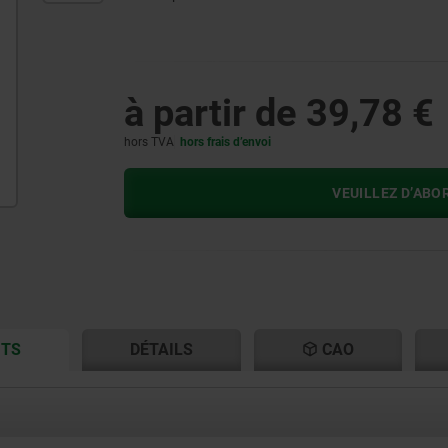
à partir de
39,78 €
hors TVA
hors frais d’envoi
VEUILLEZ D’ABO
CURRENT
CURRENT
ITS
DÉTAILS
CAO
TAB:
TAB: