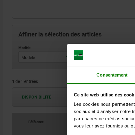
Affiner la sélection des articles
Modèle
mors de serrage
Consentement
1
de 1 entrées
Ce site web utilise des cook
DISPONIBILITÉ
Les disponibilités sont actualisées plus
Les cookies nous permettent d
sociaux et d'analyser notre t
partenaires de médias sociaux
Référence
vous leur avez fournies ou qu'