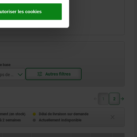
utoriser les cookies
Surface du corps de base
1
2
li
ment (en stock)
Délai de livraison sur demande
 à 2 semaines
Actuellement indisponible