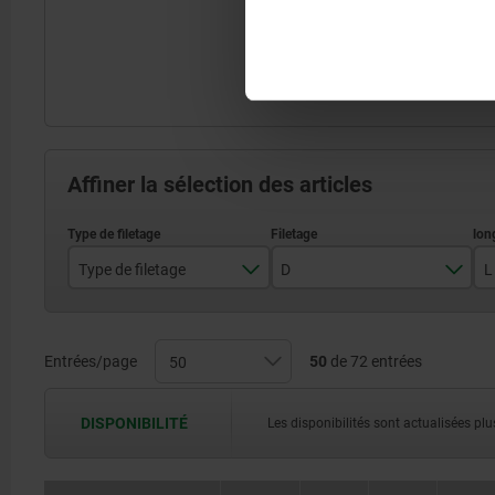
Affiner la sélection des articles
Type de filetage
D
L
filetage
M3
taraudage
M4
Entrées/page
50
de 72 entrées
M5
DISPONIBILITÉ
Les disponibilités sont actualisées plus
M6
M8