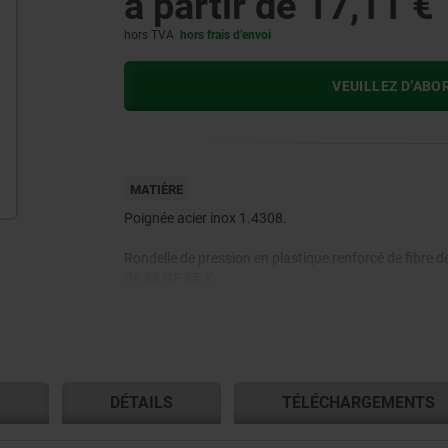
à partir de
17,11 €
hors TVA
hors frais d’envoi
VEUILLEZ D’ABO
MATIÈRE
Poignée acier inox 1.4308.
Rondelle de pression en plastique renforcé de fibre d
PA 66 GF 35-X.
Axes d'articulation, rondelle et goujon inox 1.4305.
S
DÉTAILS
TÉLÉCHARGEMENTS