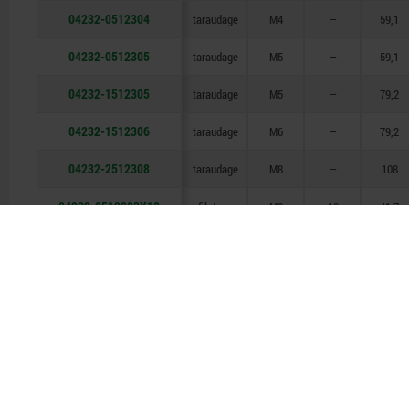
04232-0512304
taraudage
M4
—
59,1
04232-0512305
taraudage
M5
—
59,1
04232-1512305
taraudage
M5
—
79,2
04232-1512306
taraudage
M6
—
79,2
04232-2512308
taraudage
M8
—
108
04232-9512003X10
filetage
M3
10
41,7
04232-9512003X15
filetage
M3
15
41,7
04232-9512003X30
filetage
M3
30
41,7
04232-9512004X10
filetage
M4
10
41,7
04232-9512004X15
filetage
M4
15
41,7
04232-9512004X30
filetage
M4
30
41,7