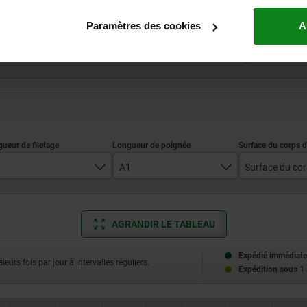
Paramètres des cookies
A
A1
10
41,7
grenaillé
15
59,1
électropo
AGRANDIR LE TABLEAU
20
79,2
Expédié immédiate
ieurs fois par jour à intervalles réguliers.
Expédition sous 1
25
108
30