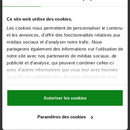
LONGUEUR DE POIGNÉE=28
COURSE S=1
FORCE DE SERRAGE F (KN)=0,6
FORCE MANUELLE FH N=45
Ce site web utilise des cookies.
Référence:
04232-8541003X30
Les cookies nous permettent de personnaliser le contenu
19,06 €
et les annonces, d'offrir des fonctionnalités relatives aux
DÉTAILS
hors TVA
médias sociaux et d'analyser notre trafic. Nous
hors frais d’envoi
partageons également des informations sur l'utilisation de
notre site avec nos partenaires de médias sociaux, de
04232 AG
publicité et d'analyse, qui peuvent combiner celles-ci
avec d'autres informations que vous leur avez fournies
ou qu'ils ont collectées lors de votre utilisation de leurs
services.
Autoriser les cookies
LEVIER À SERRAGE RAPIDE T. 9 M03X10, A=36,2,
B=14,4, ACIER INOX. 1.4308 ELECTROPOLI,
Paramètres des cookies
COMP:ACIER INOX.