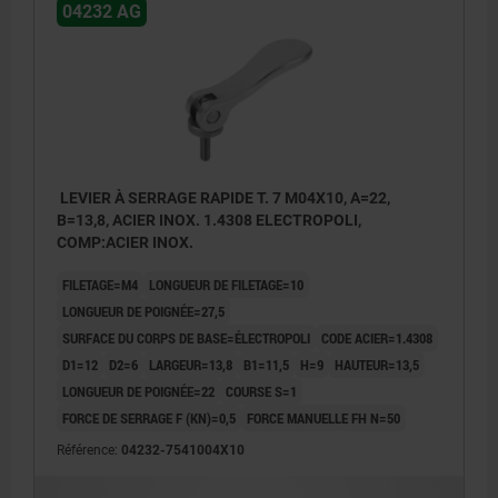
04232 AG
LEVIER À SERRAGE RAPIDE T. 7 M04X10, A=22,
B=13,8, ACIER INOX. 1.4308 ELECTROPOLI,
COMP:ACIER INOX.
FILETAGE=M4
LONGUEUR DE FILETAGE=10
LONGUEUR DE POIGNÉE=27,5
SURFACE DU CORPS DE BASE=ÉLECTROPOLI
CODE ACIER=1.4308
D1=12
D2=6
LARGEUR=13,8
B1=11,5
H=9
HAUTEUR=13,5
LONGUEUR DE POIGNÉE=22
COURSE S=1
FORCE DE SERRAGE F (KN)=0,5
FORCE MANUELLE FH N=50
Référence:
04232-7541004X10