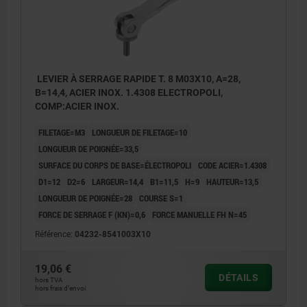
LEVIER À SERRAGE RAPIDE T. 8 M03X10, A=28,
B=14,4, ACIER INOX. 1.4308 ELECTROPOLI,
COMP:ACIER INOX.
FILETAGE=M3
LONGUEUR DE FILETAGE=10
LONGUEUR DE POIGNÉE=33,5
SURFACE DU CORPS DE BASE=ÉLECTROPOLI
CODE ACIER=1.4308
D1=12
D2=6
LARGEUR=14,4
B1=11,5
H=9
HAUTEUR=13,5
LONGUEUR DE POIGNÉE=28
COURSE S=1
FORCE DE SERRAGE F (KN)=0,6
FORCE MANUELLE FH N=45
Référence:
04232-8541003X10
19,06 €
DÉTAILS
hors TVA
hors frais d’envoi