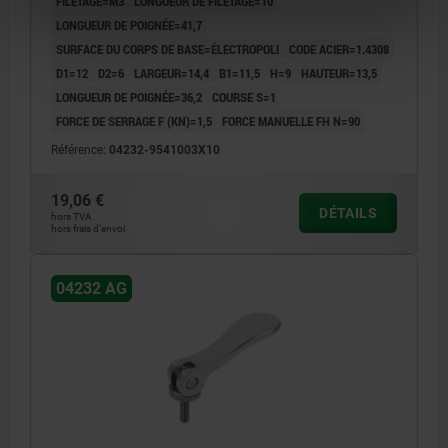
FILETAGE=M3
LONGUEUR DE FILETAGE=10
LONGUEUR DE POIGNÉE=41,7
SURFACE DU CORPS DE BASE=ÉLECTROPOLI
CODE ACIER=1.4308
D1=12
D2=6
LARGEUR=14,4
B1=11,5
H=9
HAUTEUR=13,5
LONGUEUR DE POIGNÉE=36,2
COURSE S=1
FORCE DE SERRAGE F (KN)=1,5
FORCE MANUELLE FH N=90
Référence:
04232-9541003X10
19,06 €
DÉTAILS
hors TVA
hors frais d’envoi
04232 AG