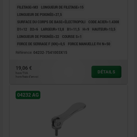
FILETAGE=M3
LONGUEUR DE FILETAGE=15
LONGUEUR DE POIGNÉE=27,5
SURFACE DU CORPS DE BASE=ÉLECTROPOLI
CODE ACIER=1.4308
D1=12
D2=6
LARGEUR=13,8
B1=11,5
H=9
HAUTEUR=13,5
LONGUEUR DE POIGNÉE=22
COURSE S=1
FORCE DE SERRAGE F (KN)=0,5
FORCE MANUELLE FH N=50
Référence:
04232-7541003X15
19,06 €
DÉTAILS
hors TVA
hors frais d’envoi
04232 AG