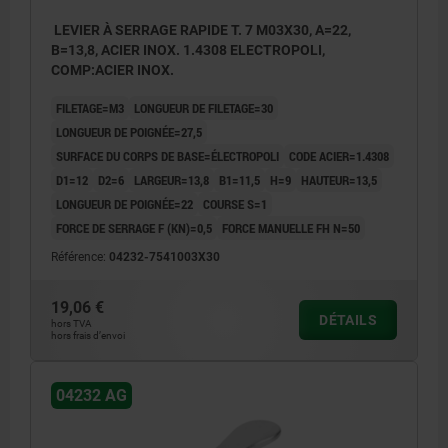
LEVIER À SERRAGE RAPIDE T. 7 M03X30, A=22,
B=13,8, ACIER INOX. 1.4308 ELECTROPOLI,
COMP:ACIER INOX.
FILETAGE=M3
LONGUEUR DE FILETAGE=30
LONGUEUR DE POIGNÉE=27,5
SURFACE DU CORPS DE BASE=ÉLECTROPOLI
CODE ACIER=1.4308
D1=12
D2=6
LARGEUR=13,8
B1=11,5
H=9
HAUTEUR=13,5
LONGUEUR DE POIGNÉE=22
COURSE S=1
FORCE DE SERRAGE F (KN)=0,5
FORCE MANUELLE FH N=50
Référence:
04232-7541003X30
19,06 €
DÉTAILS
hors TVA
hors frais d’envoi
04232 AG