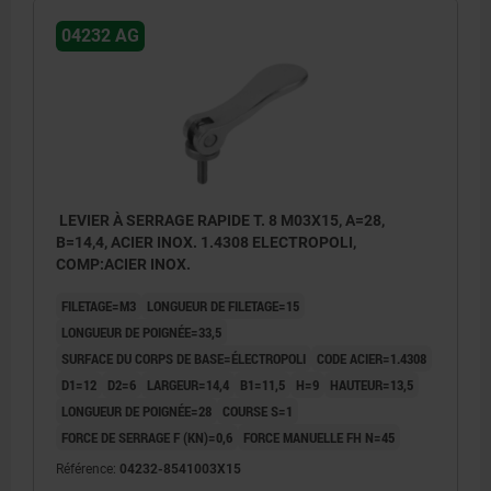
04232 AG
LEVIER À SERRAGE RAPIDE T. 8 M03X15, A=28,
B=14,4, ACIER INOX. 1.4308 ELECTROPOLI,
COMP:ACIER INOX.
FILETAGE=M3
LONGUEUR DE FILETAGE=15
LONGUEUR DE POIGNÉE=33,5
SURFACE DU CORPS DE BASE=ÉLECTROPOLI
CODE ACIER=1.4308
D1=12
D2=6
LARGEUR=14,4
B1=11,5
H=9
HAUTEUR=13,5
LONGUEUR DE POIGNÉE=28
COURSE S=1
FORCE DE SERRAGE F (KN)=0,6
FORCE MANUELLE FH N=45
Référence:
04232-8541003X15