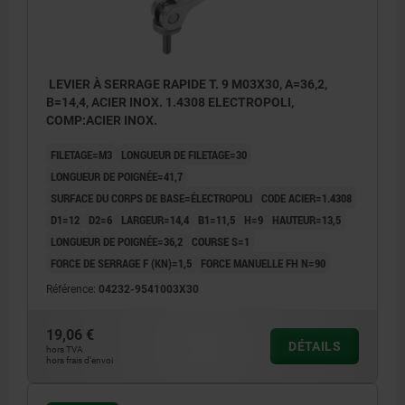
LEVIER À SERRAGE RAPIDE T. 9 M03X30, A=36,2,
B=14,4, ACIER INOX. 1.4308 ELECTROPOLI,
COMP:ACIER INOX.
FILETAGE=M3
LONGUEUR DE FILETAGE=30
LONGUEUR DE POIGNÉE=41,7
SURFACE DU CORPS DE BASE=ÉLECTROPOLI
CODE ACIER=1.4308
D1=12
D2=6
LARGEUR=14,4
B1=11,5
H=9
HAUTEUR=13,5
LONGUEUR DE POIGNÉE=36,2
COURSE S=1
FORCE DE SERRAGE F (KN)=1,5
FORCE MANUELLE FH N=90
Référence:
04232-9541003X30
19,06 €
DÉTAILS
hors TVA
hors frais d’envoi