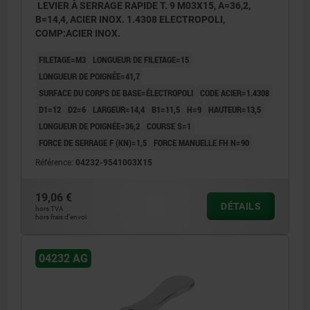
LEVIER À SERRAGE RAPIDE T. 9 M03X15, A=36,2,
B=14,4, ACIER INOX. 1.4308 ELECTROPOLI,
COMP:ACIER INOX.
FILETAGE=M3
LONGUEUR DE FILETAGE=15
LONGUEUR DE POIGNÉE=41,7
SURFACE DU CORPS DE BASE=ÉLECTROPOLI
CODE ACIER=1.4308
D1=12
D2=6
LARGEUR=14,4
B1=11,5
H=9
HAUTEUR=13,5
LONGUEUR DE POIGNÉE=36,2
COURSE S=1
FORCE DE SERRAGE F (KN)=1,5
FORCE MANUELLE FH N=90
Référence:
04232-9541003X15
19,06 €
DÉTAILS
hors TVA
hors frais d’envoi
04232 AG