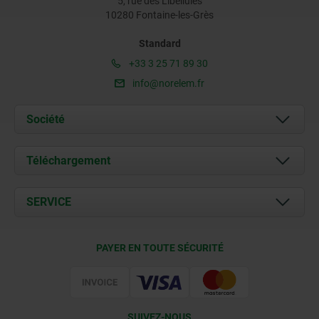
5, rue des Libellules
10280 Fontaine-les-Grès
Standard
+33 3 25 71 89 30
info@norelem.fr
Société
À propos de nous
Téléchargement
Actualités
Documents
SERVICE
Contact
Conditions de livraison
PAYER EN TOUTE SÉCURITÉ
Certification
SUIVEZ-NOUS