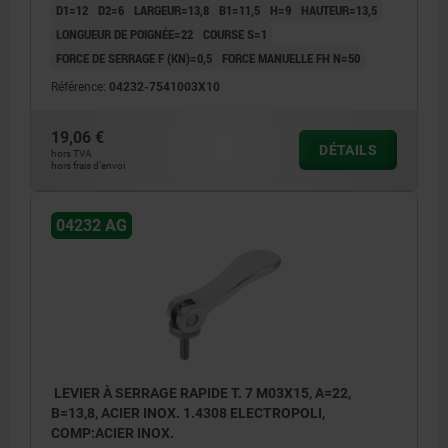
D1=12
D2=6
LARGEUR=13,8
B1=11,5
H=9
HAUTEUR=13,5
LONGUEUR DE POIGNÉE=22
COURSE S=1
FORCE DE SERRAGE F (KN)=0,5
FORCE MANUELLE FH N=50
Référence:
04232-7541003X10
19,06 €
DÉTAILS
hors TVA
hors frais d’envoi
04232 AG
LEVIER À SERRAGE RAPIDE T. 7 M03X15, A=22,
B=13,8, ACIER INOX. 1.4308 ELECTROPOLI,
COMP:ACIER INOX.