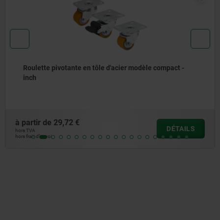
Roulettes pivotantes ou fixes en acier soudé avec
bandage en Extrathane, modèle robuste - inch
à partir de
259,37 €
DÉTAIL
hors TVA
hors frais d’envoi