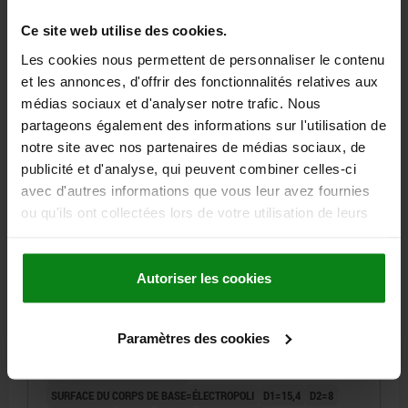
Référence:
04233-9512004X30
Ce site web utilise des cookies.
22,05 €
Les cookies nous permettent de personnaliser le contenu
DÉTAILS
hors TVA
hors frais d’envoi
et les annonces, d'offrir des fonctionnalités relatives aux
médias sociaux et d'analyser notre trafic. Nous
partageons également des informations sur l'utilisation de
04233
notre site avec nos partenaires de médias sociaux, de
publicité et d'analyse, qui peuvent combiner celles-ci
avec d'autres informations que vous leur avez fournies
ou qu'ils ont collectées lors de votre utilisation de leurs
services.
Autoriser les cookies
LEVIER À SERRAGE RAPIDE RÉGLABLE T. 0 M04X15,
A=52,3, B=18, ACIER INOX. ELECTROPOLI,
COMP:ACIER INOX.
Paramètres des cookies
FILETAGE=M4
LONGUEUR DE FILETAGE=15
LONGUEUR DE POIGNÉE=59,1
SURFACE DU CORPS DE BASE=ÉLECTROPOLI
D1=15,4
D2=8