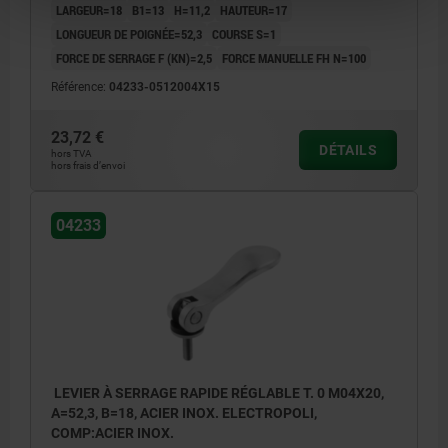
LARGEUR=18
B1=13
H=11,2
HAUTEUR=17
LONGUEUR DE POIGNÉE=52,3
COURSE S=1
FORCE DE SERRAGE F (KN)=2,5
FORCE MANUELLE FH N=100
Référence:
04233-0512004X15
23,72 €
DÉTAILS
hors TVA
hors frais d’envoi
04233
LEVIER À SERRAGE RAPIDE RÉGLABLE T. 0 M04X20,
A=52,3, B=18, ACIER INOX. ELECTROPOLI,
COMP:ACIER INOX.