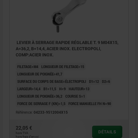
LEVIER À SERRAGE RAPIDE RÉGLABLE T. 9 M04X15,
A=36,2, B=14,4, ACIER INOX. ELECTROPOLI,
COMP:ACIER INOX.
FILETAGE=M4
LONGUEUR DE FILETAGE=15
LONGUEUR DE POIGNÉE=41,7
SURFACE DU CORPS DE BASE=ÉLECTROPOLI
D1=12
D2=6
LARGEUR=14,4
B1=11,5
H=9
HAUTEUR=13
LONGUEUR DE POIGNÉE=36,2
COURSE S=1
FORCE DE SERRAGE F (KN)=1,5
FORCE MANUELLE FH N=90
Référence:
04233-9512004X15
22,05 €
DÉTAILS
hors TVA
hors frais d’envoi