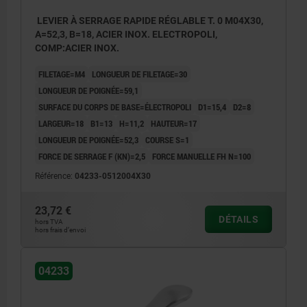
LEVIER À SERRAGE RAPIDE RÉGLABLE T. 0 M04X30,
A=52,3, B=18, ACIER INOX. ELECTROPOLI,
COMP:ACIER INOX.
FILETAGE=M4
LONGUEUR DE FILETAGE=30
LONGUEUR DE POIGNÉE=59,1
SURFACE DU CORPS DE BASE=ÉLECTROPOLI
D1=15,4
D2=8
LARGEUR=18
B1=13
H=11,2
HAUTEUR=17
LONGUEUR DE POIGNÉE=52,3
COURSE S=1
FORCE DE SERRAGE F (KN)=2,5
FORCE MANUELLE FH N=100
Référence:
04233-0512004X30
23,72 €
DÉTAILS
hors TVA
hors frais d’envoi
04233