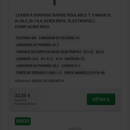
LEVIER À SERRAGE RAPIDE RÉGLABLE T. 9 M04X10,
A=36,2, B=14,4, ACIER INOX. ELECTROPOLI,
COMP:ACIER INOX.
FILETAGE=M4
LONGUEUR DE FILETAGE=10
LONGUEUR DE POIGNÉE=41,7
SURFACE DU CORPS DE BASE=ÉLECTROPOLI
D1=12
D2=6
LARGEUR=14,4
B1=11,5
H=9
HAUTEUR=13
LONGUEUR DE POIGNÉE=36,2
COURSE S=1
FORCE DE SERRAGE F (KN)=1,5
FORCE MANUELLE FH N=90
Référence:
04233-9512004X10
22,05 €
DÉTAILS
hors TVA
hors frais d’envoi
04233