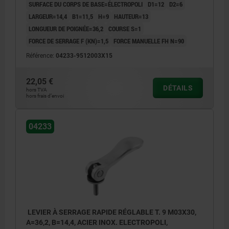
SURFACE DU CORPS DE BASE=ÉLECTROPOLI
D1=12
D2=6
LARGEUR=14,4
B1=11,5
H=9
HAUTEUR=13
LONGUEUR DE POIGNÉE=36,2
COURSE S=1
FORCE DE SERRAGE F (KN)=1,5
FORCE MANUELLE FH N=90
Référence:
04233-9512003X15
22,05 €
DÉTAILS
hors TVA
hors frais d’envoi
04233
LEVIER À SERRAGE RAPIDE RÉGLABLE T. 9 M03X30,
A=36,2, B=14,4, ACIER INOX. ELECTROPOLI,