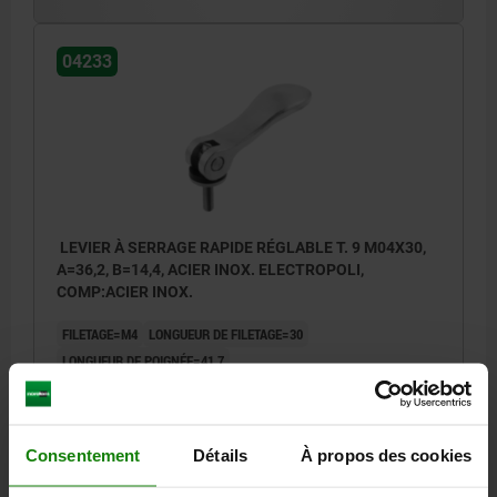
04233
LEVIER À SERRAGE RAPIDE RÉGLABLE T. 9 M04X30,
A=36,2, B=14,4, ACIER INOX. ELECTROPOLI,
COMP:ACIER INOX.
FILETAGE=M4
LONGUEUR DE FILETAGE=30
LONGUEUR DE POIGNÉE=41,7
SURFACE DU CORPS DE BASE=ÉLECTROPOLI
D1=12
D2=6
LARGEUR=14,4
B1=11,5
H=9
HAUTEUR=13
LONGUEUR DE POIGNÉE=36,2
COURSE S=1
Consentement
Détails
À propos des cookies
FORCE DE SERRAGE F (KN)=1,5
FORCE MANUELLE FH N=90