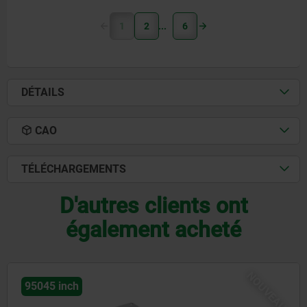
1
2
6
DÉTAILS
CAO
TÉLÉCHARGEMENTS
D'autres clients ont
également acheté
EAU
NOU
95033 inch