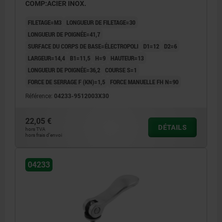
COMP:ACIER INOX.
FILETAGE=M3
LONGUEUR DE FILETAGE=30
LONGUEUR DE POIGNÉE=41,7
SURFACE DU CORPS DE BASE=ÉLECTROPOLI
D1=12
D2=6
LARGEUR=14,4
B1=11,5
H=9
HAUTEUR=13
LONGUEUR DE POIGNÉE=36,2
COURSE S=1
FORCE DE SERRAGE F (KN)=1,5
FORCE MANUELLE FH N=90
Référence:
04233-9512003X30
22,05 €
DÉTAILS
hors TVA
hors frais d’envoi
04233