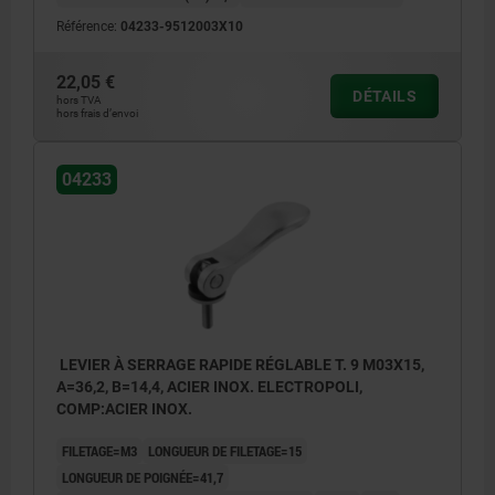
Référence:
04233-9512003X10
1) Vis de réglage du levier de tension
22,05 €
DÉTAILS
hors TVA
hors frais d’envoi
04233
LEVIER À SERRAGE RAPIDE RÉGLABLE T. 9 M03X15,
A=36,2, B=14,4, ACIER INOX. ELECTROPOLI,
COMP:ACIER INOX.
FILETAGE=M3
LONGUEUR DE FILETAGE=15
LONGUEUR DE POIGNÉE=41,7