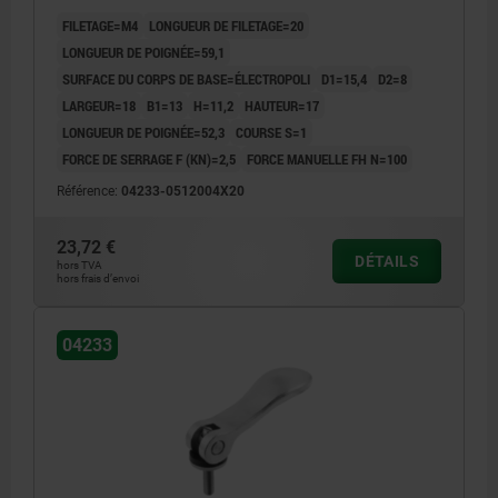
FILETAGE=M4
LONGUEUR DE FILETAGE=20
LONGUEUR DE POIGNÉE=59,1
SURFACE DU CORPS DE BASE=ÉLECTROPOLI
D1=15,4
D2=8
LARGEUR=18
B1=13
H=11,2
HAUTEUR=17
LONGUEUR DE POIGNÉE=52,3
COURSE S=1
FORCE DE SERRAGE F (KN)=2,5
FORCE MANUELLE FH N=100
Référence:
04233-0512004X20
23,72 €
DÉTAILS
hors TVA
hors frais d’envoi
04233