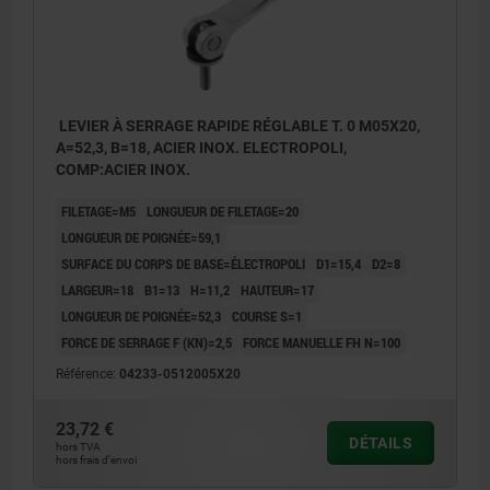
LEVIER À SERRAGE RAPIDE RÉGLABLE T. 0 M05X20,
A=52,3, B=18, ACIER INOX. ELECTROPOLI,
COMP:ACIER INOX.
FILETAGE=M5
LONGUEUR DE FILETAGE=20
LONGUEUR DE POIGNÉE=59,1
SURFACE DU CORPS DE BASE=ÉLECTROPOLI
D1=15,4
D2=8
LARGEUR=18
B1=13
H=11,2
HAUTEUR=17
LONGUEUR DE POIGNÉE=52,3
COURSE S=1
FORCE DE SERRAGE F (KN)=2,5
FORCE MANUELLE FH N=100
Référence:
04233-0512005X20
23,72 €
DÉTAILS
hors TVA
hors frais d’envoi