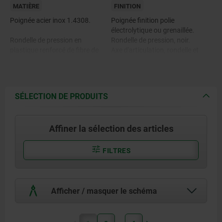
MATIÈRE
FINITION
Poignée acier inox 1.4308.
Poignée finition polie
électrolytique ou grenaillée.
Rondelle de pression en
Rondelle de pression, noir.
plastique renforcé de fibre de
Axe d'articulation, rondelle et
verre PA 66 GF 35-X.
goujon, naturel.
Axes d'articulation, rondelle et
goujon inox 1.4305.
SÉLECTION DE PRODUITS
Affiner la sélection des articles
FILTRES
Afficher / masquer le schéma