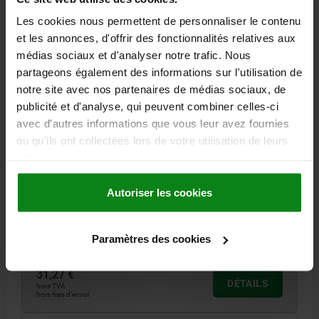
04567
Les cookies nous permettent de personnaliser le contenu
et les annonces, d'offrir des fonctionnalités relatives aux
médias sociaux et d'analyser notre trafic. Nous
partageons également des informations sur l'utilisation de
notre site avec nos partenaires de médias sociaux, de
publicité et d'analyse, qui peuvent combiner celles-ci
avec d'autres informations que vous leur avez fournies
MORS DE SERRAGE LISSE AVEC VIS CHC, FORME:B
D=M06X18, L=10,2, ACIER TREMPÉ ET BRUNI
ou qu'ils ont collectées lors de votre utilisation de leurs
services.
FORCE DE SERRAGE KN MAX.=4,5
FILETAGE=M6X18
FORME=B
MODÈLE 2=AVEC VIS À TÊTE CYLINDRIQUE
A MIN.=15
Autoriser les cookies
A MAX.=17
LARGEUR=14,8
HAUTEUR=15,8
LONGUEUR=10,2
SW=5
COUPLE DE SERRAGE MAX. NM=9,1
Paramètres des cookies
Référence:
04567-21506
31,27 €
DÉTAILS
hors TVA
hors frais d’envoi