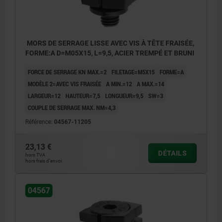
MORS DE SERRAGE LISSE AVEC VIS À TÊTE FRAISÉE,
FORME:A D=M05X15, L=9,5, ACIER TREMPÉ ET BRUNI
FORCE DE SERRAGE KN MAX.=2
FILETAGE=M5X15
FORME=A
MODÈLE 2=AVEC VIS FRAISÉE
A MIN.=12
A MAX.=14
LARGEUR=12
HAUTEUR=7,5
LONGUEUR=9,5
SW=3
COUPLE DE SERRAGE MAX. NM=4,3
Référence:
04567-11205
23,13 €
DÉTAILS
hors TVA
hors frais d’envoi
La cote L se réfère à la cote ≤A.
04567
La cote H se réfère à la cote ≥A.