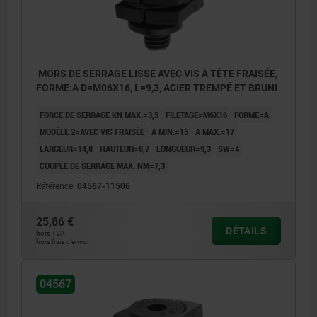
1) Joint torique
MORS DE SERRAGE LISSE AVEC VIS À TÊTE FRAISÉE,
FORME:A D=M06X16, L=9,3, ACIER TREMPÉ ET BRUNI
FORCE DE SERRAGE KN MAX.=3,5
FILETAGE=M6X16
FORME=A
MODÈLE 2=AVEC VIS FRAISÉE
A MIN.=15
A MAX.=17
LARGEUR=14,8
HAUTEUR=8,7
LONGUEUR=9,3
SW=4
COUPLE DE SERRAGE MAX. NM=7,3
Référence:
04567-11506
25,86 €
DÉTAILS
hors TVA
hors frais d’envoi
04567