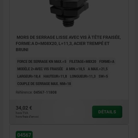
MORS DE SERRAGE LISSE AVEC VIS À TÊTE FRAISÉE,
FORME:A D=M08X20, L=11,3, ACIER TREMPÉ ET
BRUNI
FORCE DE SERRAGE KN MAX.=5
FILETAGE=M8X20
FORME=A
MODÈLE 2=AVEC VIS FRAISÉE
A MIN.=18,5
A MAX.=21,5
LARGEUR=18,4
HAUTEUR=11,8
LONGUEUR=11,3
SW=5
COUPLE DE SERRAGE MAX. NM=18
Référence:
04567-11808
34,02 €
DÉTAILS
hors TVA
hors frais d’envoi
04567