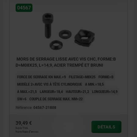
04567
MORS DE SERRAGE LISSE AVEC VIS CHC, FORME:B
D=M08X25, L=14,9, ACIER TREMPÉ ET BRUNI
FORCE DE SERRAGE KN MAX.=9
FILETAGE=M8X25
FORME=B
MODÈLE 2=AVEC VIS À TÊTE CYLINDRIQUE
A MIN.=18,5
A MAX.=21,5
LARGEUR=18,4
HAUTEUR=21,2
LONGUEUR=14,9
SW=6
COUPLE DE SERRAGE MAX. NM=22
Référence:
04567-21808
39,49 €
DÉTAILS
hors TVA
hors frais d’envoi