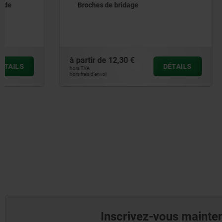
Broches de bridage
Mors de s
à partir de
12,30 €
à partir de
DÉTAILS
hors TVA
hors TVA
hors frais d’envoi
hors frais d’envoi
Inscrivez-vous mainten