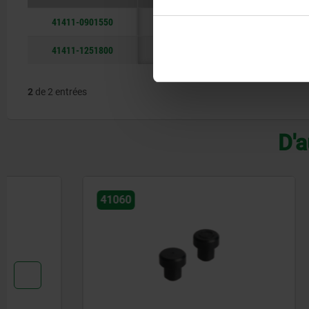
41411-0901550
90
155
41411-1251800
125
180
2
de 2 entrées
D'a
41060
41320