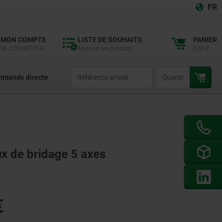
FR
MON COMPTE
LISTE DE SOUHAITS
PANIER
SE CONNECTER
Marquer les produits
0,00 €
productCode
qty
mande directe
ux de bridage 5 axes
€