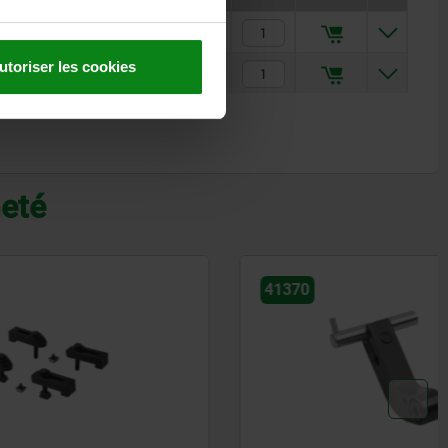
827,81 €
utoriser les cookies
915,82 €
heté
41370