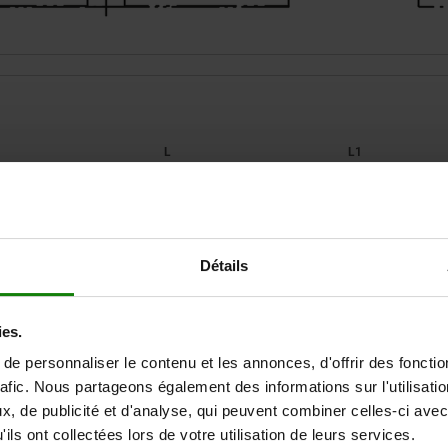
1
L
L1
175
46,5
22
AGRANDIR LE TABLEAU
200
Détails
Expédié immédiate
ieurs fois par jour à intervalles réguliers.
Expédition sous 1
ies.
e personnaliser le contenu et les annonces, d'offrir des fonctio
rafic. Nous partageons également des informations sur l'utilisati
, de publicité et d'analyse, qui peuvent combiner celles-ci avec
H1
L
L1
ils ont collectées lors de votre utilisation de leurs services.