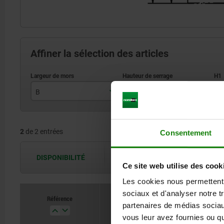
Affiner la sélection des articles
B
H
H
90
155
2
de 2 entrées
125
180
Consentement
DISPONIBILITÉ
Les disponibilités sont actualisées plus
Ce site web utilise des cook
Les cookies nous permettent d
sociaux et d'analyser notre t
Référence
partenaires de médias sociaux
B
H
vous leur avez fournies ou qu'