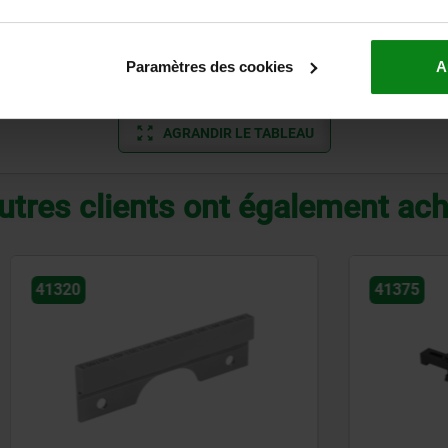
175
46,5
22
Paramètres des cookies
A
200
46,5
22
AGRANDIR LE TABLEAU
utres clients ont également ac
41375