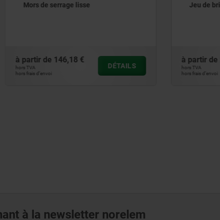
errage lisse
Jeu de brides de serrage
146,18 €
à partir de
218,72 €
DÉTAILS
hors TVA
hors frais d’envoi
ant à la newsletter norelem