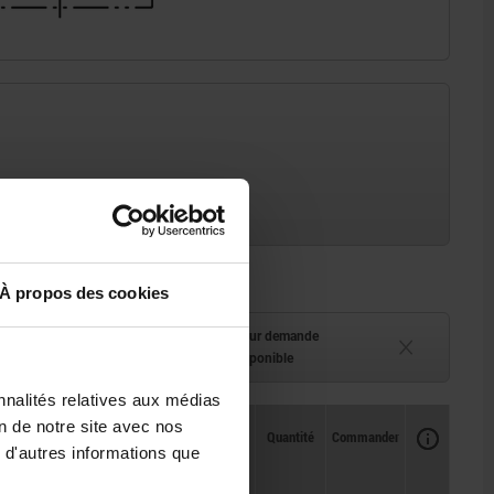
À propos des cookies
ment (en stock)
Délai de livraison sur demande
 à 2 semaines
Actuellement indisponible
nnalités relatives aux médias
on de notre site avec nos
Disponibilité
CAO
Quantité
Commander
 d'autres informations que
Prix