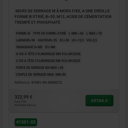
MORS DE SERRAGE M À MORS FIXE, A UNE OREILLE
FORME:B STRIÉ, B=50, M12, ACIER DE CÉMENTATION
TREMPÉ ET PHOSPHATÉ
FORME=B
TYPE DE FORME=STRIÉ
L MIN.=64
L MAX.=70
LARGEUR=50
HAUTEUR=25
B1=30
H1=12,5
H3=3,5
TARAUDAGE D=M5
D1=M6
G VIS À TÊTE CYLINDRIQUE DIN 912=M12X30
Z VIS À TÊTE CYLINDRIQUE DIN 912=M12X25
FORCE DE SERRAGE KN MAX.=30
COUPLE DE SERRAGE MAX. NM=85
Référence:
41501-05-0500212
322,99 €
DÉTAILS
hors TVA
hors frais d’envoi
41501-05