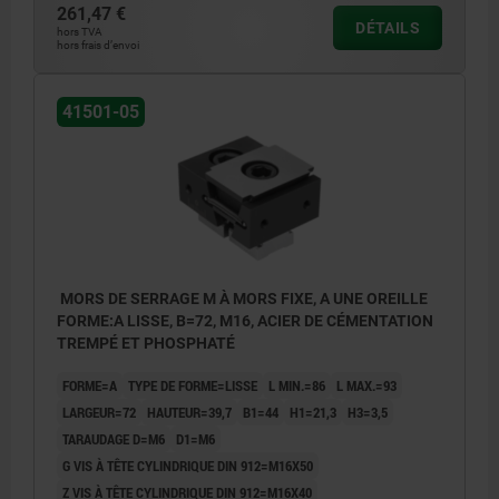
Forme C : à palier
261,47 €
DÉTAILS
hors TVA
Forme D : avec surépaisseur d'usinage
hors frais d’envoi
Forme E : avec broches de serrage
41501-05
MORS DE SERRAGE M À MORS FIXE, A UNE OREILLE
FORME:A LISSE, B=72, M16, ACIER DE CÉMENTATION
TREMPÉ ET PHOSPHATÉ
FORME=A
TYPE DE FORME=LISSE
L MIN.=86
L MAX.=93
LARGEUR=72
HAUTEUR=39,7
B1=44
H1=21,3
H3=3,5
TARAUDAGE D=M6
D1=M6
G VIS À TÊTE CYLINDRIQUE DIN 912=M16X50
Z VIS À TÊTE CYLINDRIQUE DIN 912=M16X40