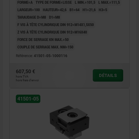
FORME=A
TYPE DE FORME=LISSE
L MIN.=101,5
L MAX.=111,5
LARGEUR=100
HAUTEUR=42,6
B1=64
H1=21,6
H3=5
TARAUDAGE D=M8
D1=M8
F VIS À TÊTE CYLINDRIQUE DIN 912=M14X1,5X50
Z VIS À TÊTE CYLINDRIQUE DIN 912=M16X40
FORCE DE SERRAGE KN MAX.=50
COUPLE DE SERRAGE MAX. NM=150
Référence:
41501-05-1000116
607,50 €
DÉTAILS
hors TVA
hors frais d’envoi
41501-05