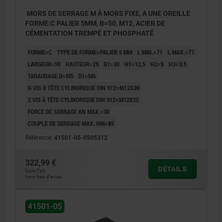
MORS DE SERRAGE M À MORS FIXE, A UNE OREILLE
FORME:C PALIER 5MM, B=50, M12, ACIER DE
CÉMENTATION TREMPÉ ET PHOSPHATÉ
FORME=C
TYPE DE FORME=PALIER 5 MM
L MIN.=71
L MAX.=77
LARGEUR=50
HAUTEUR=25
B1=30
H1=12,5
H2=5
H3=3,5
TARAUDAGE D=M5
D1=M6
G VIS À TÊTE CYLINDRIQUE DIN 912=M12X30
Z VIS À TÊTE CYLINDRIQUE DIN 912=M12X25
FORCE DE SERRAGE KN MAX.=30
COUPLE DE SERRAGE MAX. NM=85
Référence:
41501-05-0505312
322,99 €
DÉTAILS
hors TVA
hors frais d’envoi
41501-05