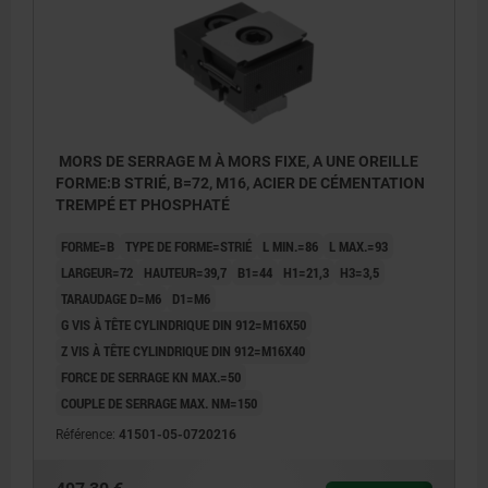
MORS DE SERRAGE M À MORS FIXE, A UNE OREILLE
FORME:B STRIÉ, B=72, M16, ACIER DE CÉMENTATION
TREMPÉ ET PHOSPHATÉ
FORME=B
TYPE DE FORME=STRIÉ
L MIN.=86
L MAX.=93
LARGEUR=72
HAUTEUR=39,7
B1=44
H1=21,3
H3=3,5
TARAUDAGE D=M6
D1=M6
G VIS À TÊTE CYLINDRIQUE DIN 912=M16X50
Z VIS À TÊTE CYLINDRIQUE DIN 912=M16X40
FORCE DE SERRAGE KN MAX.=50
COUPLE DE SERRAGE MAX. NM=150
Référence:
41501-05-0720216