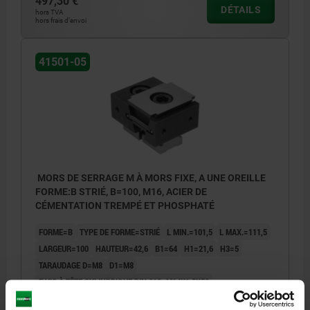
497,30 €
DÉTAILS
hors TVA
hors frais d’envoi
41501-05
MORS DE SERRAGE M À MORS FIXE, A UNE OREILLE
FORME:B STRIÉ, B=100, M16, ACIER DE
CÉMENTATION TREMPÉ ET PHOSPHATÉ
FORME=B
TYPE DE FORME=STRIÉ
L MIN.=101,5
L MAX.=111,5
LARGEUR=100
HAUTEUR=42,6
B1=64
H1=21,6
H3=5
TARAUDAGE D=M8
D1=M8
F VIS À TÊTE CYLINDRIQUE DIN 912=M14X1,5X50
Z VIS À TÊTE CYLINDRIQUE DIN 912=M16X40