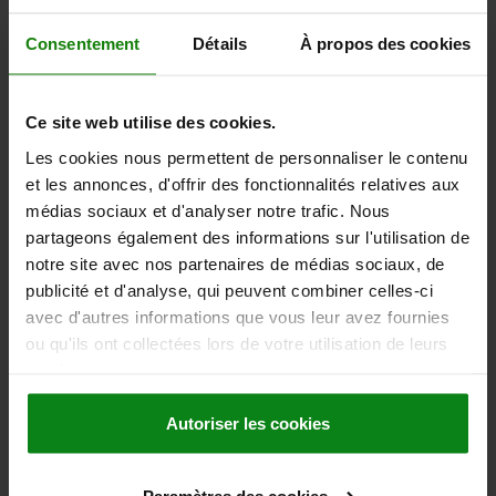
FORCE DE SERRAGE KN MAX.=50
COUPLE DE SERRAGE MAX. NM=150
Consentement
Détails
À propos des cookies
Référence:
41501-05-1000216
640,56 €
Ce site web utilise des cookies.
DÉTAILS
hors TVA
hors frais d’envoi
Les cookies nous permettent de personnaliser le contenu
et les annonces, d'offrir des fonctionnalités relatives aux
médias sociaux et d'analyser notre trafic. Nous
41501-05
partageons également des informations sur l'utilisation de
notre site avec nos partenaires de médias sociaux, de
publicité et d'analyse, qui peuvent combiner celles-ci
avec d'autres informations que vous leur avez fournies
ou qu'ils ont collectées lors de votre utilisation de leurs
services.
MORS DE SERRAGE M À MORS FIXE, A UNE OREILLE
Autoriser les cookies
FORME:C PALIER 2MM, B=50, M12, ACIER DE
CÉMENTATION TREMPÉ ET PHOSPHATÉ
FORME=C
TYPE DE FORME=PALIER 2 MM
L MIN.=71
L MAX.=77
Paramètres des cookies