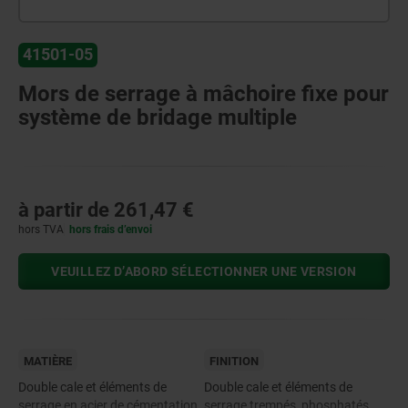
41501-05
Mors de serrage à mâchoire fixe pour
système de bridage multiple
à partir de
261,47 €
hors TVA
hors frais d’envoi
VEUILLEZ D’ABORD SÉLECTIONNER UNE VERSION
MATIÈRE
FINITION
Double cale et éléments de
Double cale et éléments de
serrage en acier de cémentation.
serrage trempés, phosphatés.