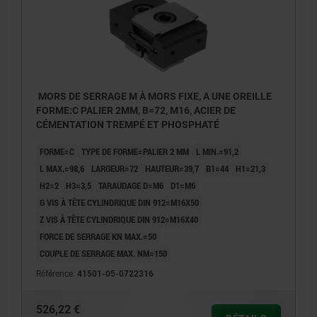
MORS DE SERRAGE M À MORS FIXE, A UNE OREILLE
FORME:C PALIER 2MM, B=72, M16, ACIER DE
CÉMENTATION TREMPÉ ET PHOSPHATÉ
FORME=C
TYPE DE FORME=PALIER 2 MM
L MIN.=91,2
L MAX.=98,6
LARGEUR=72
HAUTEUR=39,7
B1=44
H1=21,3
H2=2
H3=3,5
TARAUDAGE D=M6
D1=M6
G VIS À TÊTE CYLINDRIQUE DIN 912=M16X50
Z VIS À TÊTE CYLINDRIQUE DIN 912=M16X40
FORCE DE SERRAGE KN MAX.=50
COUPLE DE SERRAGE MAX. NM=150
Référence:
41501-05-0722316
526,22 €