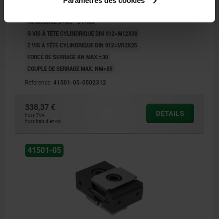
LARGEUR=50
HAUTEUR=25
B1=30
H1=12,5
H2=2
H3=3,5
TARAUDAGE D=M5
D1=M6
G VIS À TÊTE CYLINDRIQUE DIN 912=M12X30
Z VIS À TÊTE CYLINDRIQUE DIN 912=M12X25
FORCE DE SERRAGE KN MAX.=30
COUPLE DE SERRAGE MAX. NM=85
Référence:
41501-05-0502312
338,37 €
DÉTAILS
hors TVA
hors frais d’envoi
41501-05