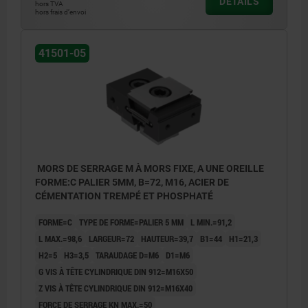
DÉTAILS
hors TVA
hors frais d’envoi
41501-05
MORS DE SERRAGE M À MORS FIXE, A UNE OREILLE
FORME:C PALIER 5MM, B=72, M16, ACIER DE
CÉMENTATION TREMPÉ ET PHOSPHATÉ
FORME=C
TYPE DE FORME=PALIER 5 MM
L MIN.=91,2
L MAX.=98,6
LARGEUR=72
HAUTEUR=39,7
B1=44
H1=21,3
H2=5
H3=3,5
TARAUDAGE D=M6
D1=M6
G VIS À TÊTE CYLINDRIQUE DIN 912=M16X50
Z VIS À TÊTE CYLINDRIQUE DIN 912=M16X40
FORCE DE SERRAGE KN MAX.=50