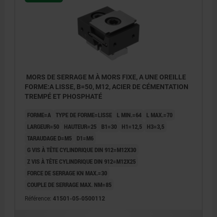
MORS DE SERRAGE M À MORS FIXE, A UNE OREILLE
FORME:A LISSE, B=50, M12, ACIER DE CÉMENTATION
TREMPÉ ET PHOSPHATÉ
FORME=A
TYPE DE FORME=LISSE
L MIN.=64
L MAX.=70
LARGEUR=50
HAUTEUR=25
B1=30
H1=12,5
H3=3,5
TARAUDAGE D=M5
D1=M6
G VIS À TÊTE CYLINDRIQUE DIN 912=M12X30
Z VIS À TÊTE CYLINDRIQUE DIN 912=M12X25
FORCE DE SERRAGE KN MAX.=30
COUPLE DE SERRAGE MAX. NM=85
Forme A : surfaces d'appui lisses
Référence:
41501-05-0500112
Forme B : surfaces d'appui striées