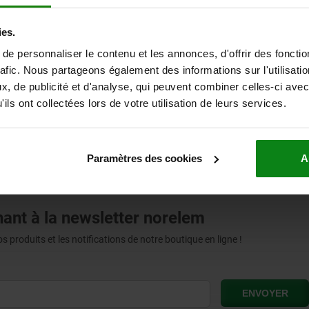
ies.
e personnaliser le contenu et les annonces, d'offrir des fonctio
Votre contact local
rafic. Nous partageons également des informations sur l'utilisati
Ophelie Jougier
, de publicité et d'analyse, qui peuvent combiner celles-ci avec
Chargé De Communication Et Marketing
ils ont collectées lors de votre utilisation de leurs services.
+33 3 25 71 89 35
ophelie.jougier@norelem.fr
Paramètres des cookies
A
ant à la newsletter norelem
produits et les notifications de notre boutique en ligne !