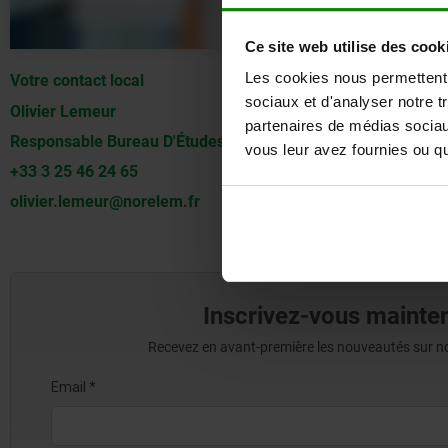
Ce site web utilise des cook
Les cookies nous permettent d
Votre contact local
sociaux et d'analyser notre t
Olivier Lemeur
partenaires de médias sociaux
Responsable Bureau D'Études
vous leur avez fournies ou qu'
+33 3 25 46 24 65
olivier.lemeur@norelem.fr
Inscrivez-vous mainten
Recevez en avant-première les nouveautés sur nos 