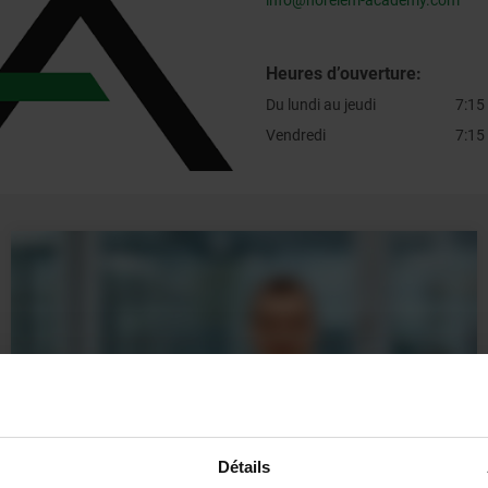
Heures d’ouverture:
Du lundi au jeudi
7:15
Vendredi
7:15
Détails