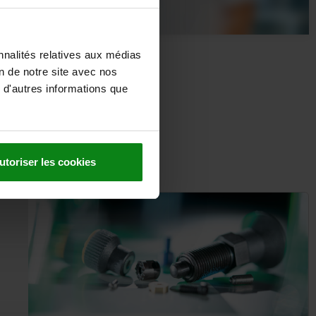
nnalités relatives aux médias
Votre contact local
on de notre site avec nos
Fabien Coudrat
 d'autres informations que
Responsable régional
+33 6 17 38 10 23
fabien.coudrat@norelem.fr
utoriser les cookies