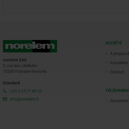
SOCIÉTÉ
À propos 
norelem SAS
Actualités
5, rue des Libellules
10280 Fontaine-les-Grès
Contact
Standard
TÉLÉCHARG
+33 3 25 71 89 30
info@norelem.fr
Document