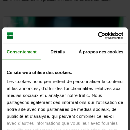
Consentement
Détails
À propos des cookies
Ce site web utilise des cookies.
Les cookies nous permettent de personnaliser le contenu
et les annonces, d'offrir des fonctionnalités relatives aux
médias sociaux et d'analyser notre trafic. Nous
partageons également des informations sur l'utilisation de
Inscrivez-vous maintenant à la
notre site avec nos partenaires de médias sociaux, de
newsletter norelem
publicité et d'analyse, qui peuvent combiner celles-ci
Recevez en avant-première les nouveautés sur nos
avec d'autres informations que vous leur avez fournies
produits et les notifications de notre boutique en ligne !