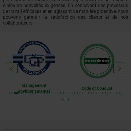
> 50
KG
40,68
ciblée de nouvelles exigences. En concevant des processus
de travail efficaces et en agissant de manière proactive, nous
pouvons garantir la satisfaction des clients et de nos
> 75
KG
54,24
collaborateurs.
> 100
KG
67,80
> 125
KG
81,48
> 150
KG
95,04
Management
Code of Conduct
> 175
KG
108,60
environnemental
> 225
KG
132,60
> 300
KG
156,60