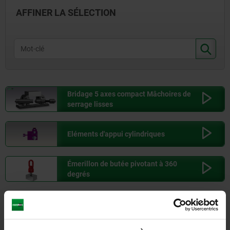
AFFINER LA SÉLECTION
Barème de prix UPS SAVER EU
QUANTITÉ ÉCHELONNÉE
UNITÉ DE MESURE
MONTANT
> 1
KG
15,00
Bridage 5 axes compact Mâchoires de
serrage lisses
> 1,1
KG
17,88
Eléments d'appui cylindriques
> 3
KG
19,44
Émerillon de butée pivotant à 360
> 10
KG
23,64
degrés
Boulon d'arrêt sans collerette
> 25
KG
35,16