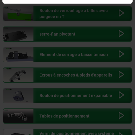
Boulon de verrouillage à billes avec
poignée en T
serre-flan pivotant
Elément de serrage à basse tension
Ecrous à encoches & pieds d'appareils
Boulon de positionnement expansible
Tables de positionnement
Vérin de positionnement avec système