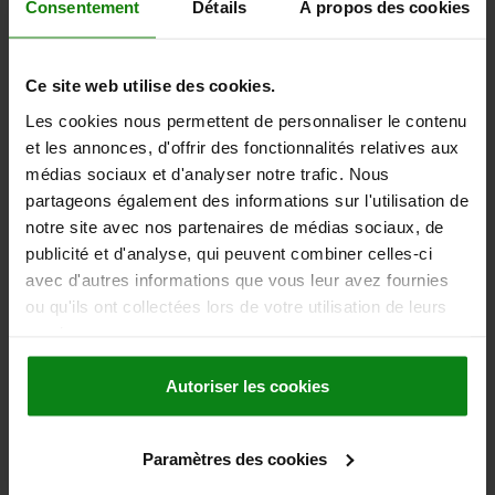
Consentement
Détails
À propos des cookies
Articulations axiales réglables pour
> 50
KG
49,92
les forces de traction
> 75
KG
66,60
Ce site web utilise des cookies.
Broches de pression
Les cookies nous permettent de personnaliser le contenu
et les annonces, d'offrir des fonctionnalités relatives aux
> 100
KG
81,00
Articulation à fourche et rotule avec
médias sociaux et d'analyser notre trafic. Nous
roulement à billes
partageons également des informations sur l'utilisation de
> 125
KG
94,32
notre site avec nos partenaires de médias sociaux, de
Amortisseurs industriels réglables
publicité et d'analyse, qui peuvent combiner celles-ci
avec d'autres informations que vous leur avez fournies
> 150
KG
110,04
ou qu'ils ont collectées lors de votre utilisation de leurs
Vis de pression à bille
services.
> 175
KG
125,76
Autoriser les cookies
Vis à billes
Paramètres des cookies
Boulon de verrouillage à billes