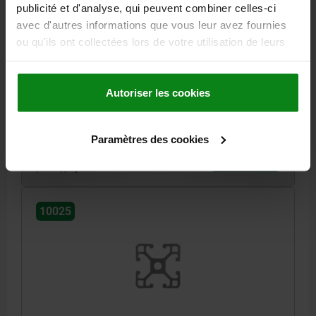
publicité et d'analyse, qui peuvent combiner celles-ci
avec d'autres informations que vous leur avez fournies
ou qu'ils ont collectées lors de votre utilisation de leurs
ALUMINIUM PROFILE LIGHT 5000X30X30, TYPE I
services.
PROFILE=30X30
SLOT WIDTH=6
LENGTH=5000
Autoriser les cookies
F1 MAX. KN=0,5
Order number:
10025-063030X5000
Paramètres des cookies
111,44 €
DETAILS
plus sales tax
plus shipping costs
10025