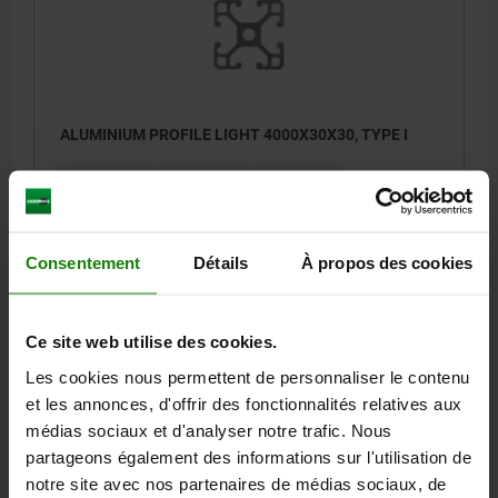
ALUMINIUM PROFILE LIGHT 4000X30X30, TYPE I
PROFILE=30X30
SLOT WIDTH=6
LENGTH=4000
F1 MAX. KN=0,5
Order number:
10025-063030X4000
Consentement
Détails
À propos des cookies
90,45 €
DETAILS
plus sales tax
plus shipping costs
Ce site web utilise des cookies.
Les cookies nous permettent de personnaliser le contenu
10025
et les annonces, d'offrir des fonctionnalités relatives aux
médias sociaux et d'analyser notre trafic. Nous
partageons également des informations sur l'utilisation de
notre site avec nos partenaires de médias sociaux, de