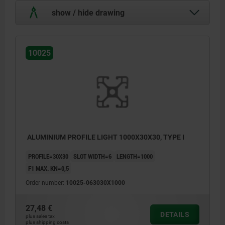
show / hide drawing
10025
ALUMINIUM PROFILE LIGHT 1000X30X30, TYPE I
PROFILE=30X30
SLOT WIDTH=6
LENGTH=1000
F1 MAX. KN=0,5
Order number:
10025-063030X1000
27,48 €
DETAILS
plus sales tax
plus shipping costs