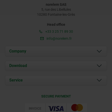
norelem SAS
5, rue des Libellules
10280 Fontaine-les-Grès
Head office
+33 3 25 71 89 30
info@norelem.fr
Company
About us
Download
News
Documents
Service
Contact
Delivery Conditions
SECURE PAYMENT
Certification