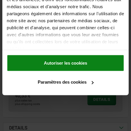
médias sociaux et d'analyser notre trafic. Nous
03260
partageons également des informations sur l'utilisation de
notre site avec nos partenaires de médias sociaux, de
publicité et d'analyse, qui peuvent combiner celles-ci
avec d'autres informations que vous leur avez fournies
ou qu'ils ont collectées lors de votre utilisation de leurs
services.
SLOT KEY WITHOUT HOLE MILD STEEL
Autoriser les cookies
SLOT WIDTH=20
WIDTH=18
HEIGHT=14
H1=5,5
LENGTH=32
Order number:
03260-18
Paramètres des cookies
40,33 €
DETAILS
plus sales tax
plus shipping costs
DETAILS