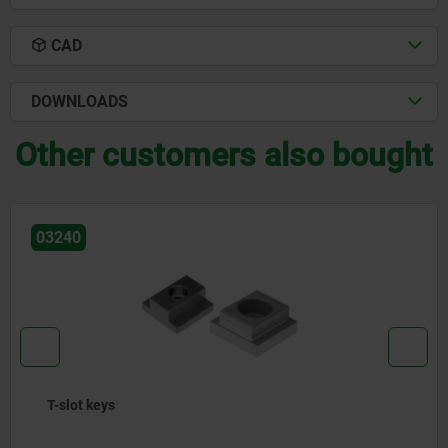
CAD
DOWNLOADS
Other customers also bought
03290
Carrier keys DIN 2079