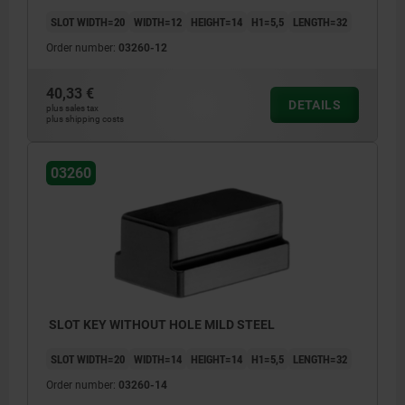
SLOT WIDTH=20
WIDTH=12
HEIGHT=14
H1=5,5
LENGTH=32
Order number:
03260-12
40,33 €
DETAILS
plus sales tax
plus shipping costs
03260
SLOT KEY WITHOUT HOLE MILD STEEL
SLOT WIDTH=20
WIDTH=14
HEIGHT=14
H1=5,5
LENGTH=32
Order number:
03260-14