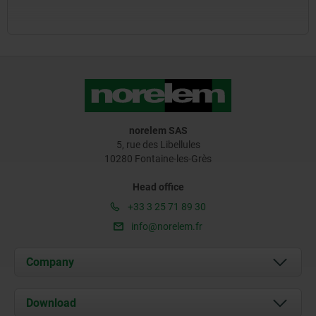
norelem SAS
5, rue des Libellules
10280 Fontaine-les-Grès
Head office
+33 3 25 71 89 30
info@norelem.fr
Company
About us
Download