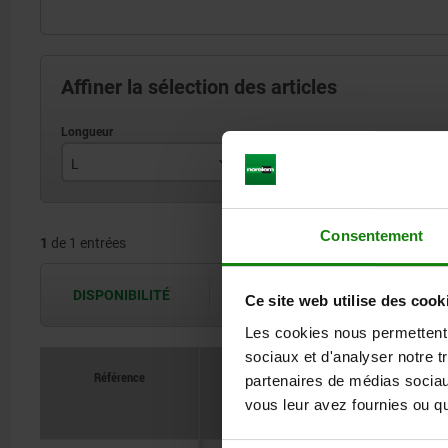
Affiner la sélection des articles
L
8
Consentement
1
de 1 entrées
DISPONIBILITÉ
Les disponibilités sont actualisées plus
Ce site web utilise des cook
Les cookies nous permettent d
sociaux et d'analyser notre t
Référence
partenaires de médias sociaux
vous leur avez fournies ou qu'