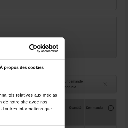
À propos des cookies
ment (en stock)
Délai de livraison sur demande
 à 2 semaines
Actuellement indisponible
nnalités relatives aux médias
on de notre site avec nos
Disponibilité
CAO
Quantité
Commander
 d'autres informations que
Prix