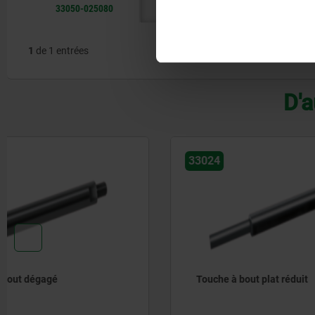
33050-025080
1
de 1 entrées
D'a
33024
33052
Touche à bout plat réduit
Rallonge 