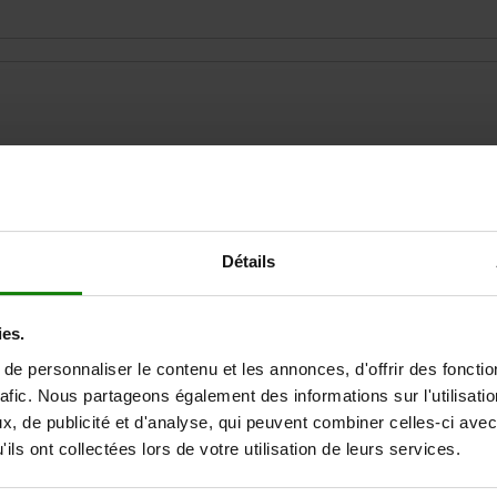
Détails
AGRANDIR LE TABLEAU
Expédié immédiate
ieurs fois par jour à intervalles réguliers.
ies.
Expédition sous 1
e personnaliser le contenu et les annonces, d'offrir des fonctio
rafic. Nous partageons également des informations sur l'utilisati
, de publicité et d'analyse, qui peuvent combiner celles-ci avec
L
ils ont collectées lors de votre utilisation de leurs services.