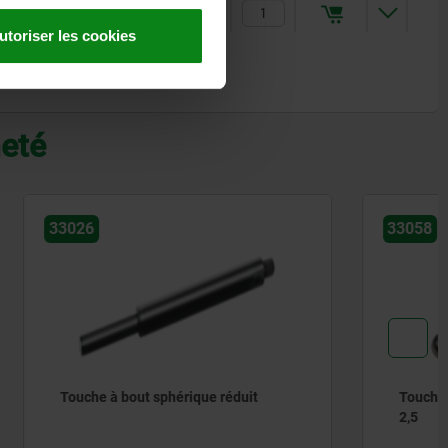
18,03 €
utoriser les cookies
heté
33058
duit
Touche en acier trempé Filetage M
2,5