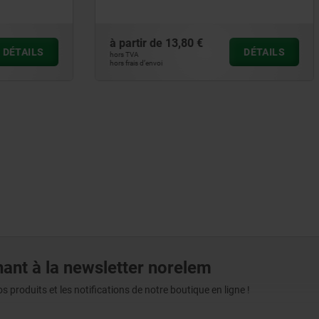
13,80 €
à partir de
28,06 €
DÉTAILS
hors TVA
hors frais d’envoi
ant à la newsletter norelem
produits et les notifications de notre boutique en ligne !