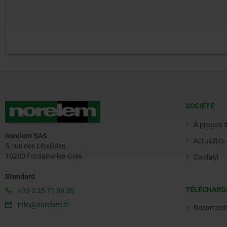
SOCIÉTÉ
À propos 
norelem SAS
Actualités
5, rue des Libellules
10280 Fontaine-les-Grès
Contact
Standard
TÉLÉCHARG
+33 3 25 71 89 30
info@norelem.fr
Document