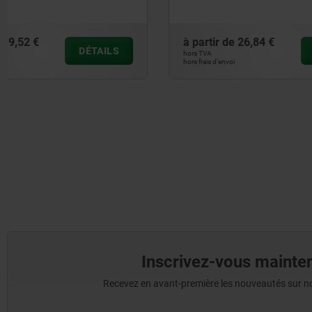
à partir de
26,84 €
à partir de
DÉTAILS
hors TVA
hors TVA
hors frais d’envoi
hors frais d’envoi
Inscrivez-vous mainten
Recevez en avant-première les nouveautés sur nos 