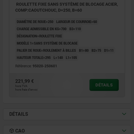
ROULETTE FIXE SANS SYSTÈME DE BLOCAGE ACIER,
COMP:CAOUTCHOUC, D=250, B=60
DIAMÈTRE DE ROUE=250
LARGEUR DE COURROIE=60
CHARGE ADMISSIBLE EN KG=700
B3=110
DÉSIGNATION=ROULETTE FIXE
MODÈLE 1=SANS SYSTÈME DE BLOCAGE
PALIER DE ROUE=ROULEMENT À BILLES
B1=80
B2=75
D1=11
HAUTEUR TOTALE=295
L=140
L1=105
Référence:
95020-250601
221,99 €
DÉTAILS
hors TVA
hors frais d’envoi
DÉTAILS
CAO