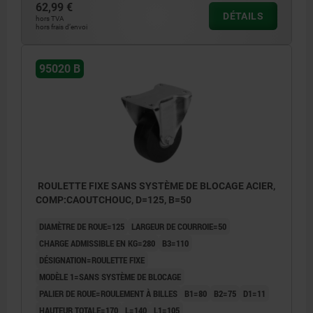
62,99 €
DÉTAILS
hors TVA
hors frais d’envoi
95020 B
ROULETTE FIXE SANS SYSTÈME DE BLOCAGE ACIER,
COMP:CAOUTCHOUC, D=125, B=50
DIAMÈTRE DE ROUE=125
LARGEUR DE COURROIE=50
CHARGE ADMISSIBLE EN KG=280
B3=110
DÉSIGNATION=ROULETTE FIXE
MODÈLE 1=SANS SYSTÈME DE BLOCAGE
PALIER DE ROUE=ROULEMENT À BILLES
B1=80
B2=75
D1=11
HAUTEUR TOTALE=170
L=140
L1=105