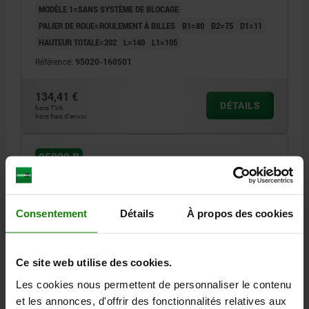
MODÈLE 1=SANS SYSTÈME DE BLOCAGE
PALIER DE ROUE=ROULEMENT À BILLES
B1=80
B2=75
D1=11
HAUTEUR TOTALE=202
L=140
L1=105
Référence:
95020-160501
134,41 €
DÉTAILS
hors TVA
hors frais d’envoi
95020 B
Consentement
Détails
À propos des cookies
Ce site web utilise des cookies.
ROULETTE FIXE SANS SYSTÈME DE BLOCAGE ACIER,
Les cookies nous permettent de personnaliser le contenu
COMP:CAOUTCHOUC, D=200, B=50
et les annonces, d'offrir des fonctionnalités relatives aux