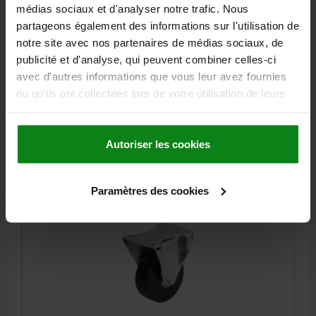
DIAMÈTRE DE ROUE=200
LARGEUR DE COURROIE=50
médias sociaux et d'analyser notre trafic. Nous
CHARGE ADMISSIBLE EN KG=500
B3=110
partageons également des informations sur l'utilisation de
DÉSIGNATION=ROULETTE FIXE
notre site avec nos partenaires de médias sociaux, de
MODÈLE 1=SANS SYSTÈME DE BLOCAGE
publicité et d'analyse, qui peuvent combiner celles-ci
PALIER DE ROUE=ROULEMENT À BILLES
B1=80
B2=75
D1=11
avec d'autres informations que vous leur avez fournies
HAUTEUR TOTALE=245
L=140
L1=105
ou qu'ils ont collectées lors de votre utilisation de leurs
services.
Référence:
95020-200501
Autoriser les cookies
145,31 €
DÉTAILS
hors TVA
hors frais d’envoi
Paramètres des cookies
95020 B