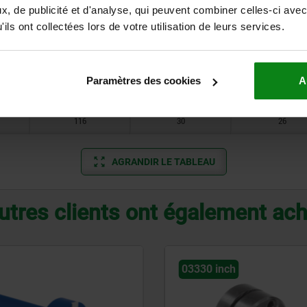
39
15
7,5
, de publicité et d'analyse, qui peuvent combiner celles-ci avec
ils ont collectées lors de votre utilisation de leurs services.
55
24
9,5
73
24
16
Paramètres des cookies
A
96
26
21
116
30
26
AGRANDIR LE TABLEAU
utres clients ont également ac
nch
03330 inch