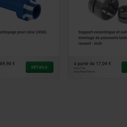
excentrique et outils de
Poussoirs latéraux à ress
 de poussoirs latéraux à
douille en aluminium et d
- inch
d’appui en plastique ou en
inch
de
17,04 €
à partir de
6,20 €
DÉTAILS
hors TVA
oi
hors frais d’envoi