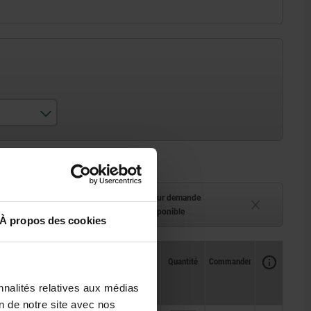
ment (en stock)
Délai de livraison sur demande
 à 2 semaines
Actuellement indisponible
À propos des cookies
Disponibilité
CAO
Quantité
Commander
Prix
nnalités relatives aux médias
on de notre site avec nos