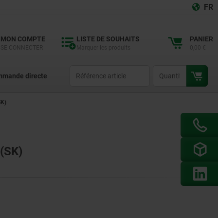
FR
MON COMPTE
LISTE DE SOUHAITS
PANIER
SE CONNECTER
Marquer les produits
0,00 €
productCode
qty
mande directe
K)
(SK)