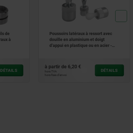
ort avec
Goupille d'arrêt avec poignée en L
oigt
en aluminium
 acier -
à partir de
24,62 €
DÉTAILS
DÉTAILS
hors TVA
hors frais d’envoi