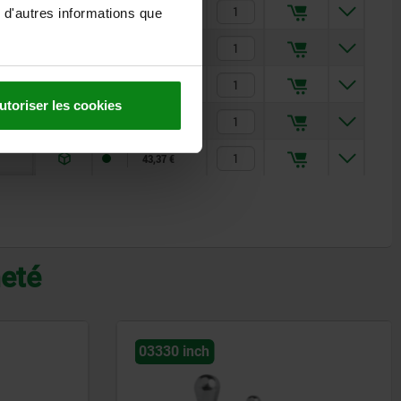
19,90 €
 d'autres informations que
19,90 €
24,81 €
utoriser les cookies
34,90 €
43,37 €
heté
03196