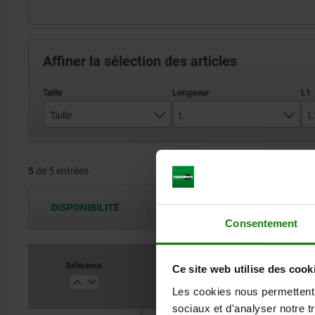
Affiner la sélection des articles
Taille
L
L
SK 20
102
5
de 5 entrées
SK 30
168
SK 40
188
DISPONIBILITÉ
Les disponibilités sont actualisées plus
Consentement
SK 45
215
SK 50
240
Référence
Ce site web utilise des cook
Taille
L
Les cookies nous permettent d
sociaux et d'analyser notre t