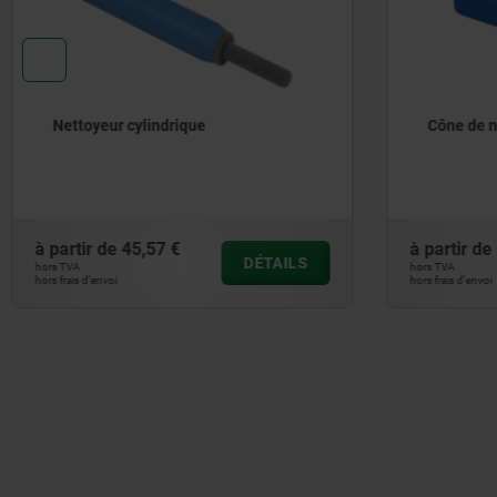
Cône de nettoyage pour cône (HSK)
Support 
montage
ressort 
à partir de
69,90 €
à partir 
DÉTAILS
hors TVA
hors TVA
hors frais d’envoi
hors frais d’env