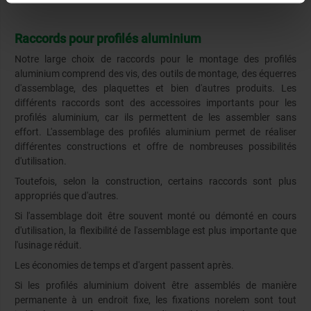
Raccords pour profilés aluminium
Notre large choix de raccords pour le montage des profilés
aluminium comprend des vis, des outils de montage, des équerres
d'assemblage, des plaquettes et bien d'autres produits. Les
différents raccords sont des accessoires importants pour les
profilés aluminium, car ils permettent de les assembler sans
effort. L'assemblage des profilés aluminium permet de réaliser
différentes constructions et offre de nombreuses possibilités
d'utilisation.
Toutefois, selon la construction, certains raccords sont plus
appropriés que d'autres.
Si l'assemblage doit être souvent monté ou démonté en cours
d'utilisation, la flexibilité de l'assemblage est plus importante que
l'usinage réduit.
Les économies de temps et d'argent passent après.
Si les profilés aluminium doivent être assemblés de manière
permanente à un endroit fixe, les fixations norelem sont tout