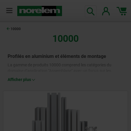
10000
10000
Profilés en aluminium et éléments de montage
La gamme de produits 10000 comprend les catégories du
domaine d'application "Assemblage" avec un focus sur les
profilés et tubes en aluminium ainsi que les raccords, caches et
Afficher plus
éléments spéciaux correspondants.
Les profilés et tubes en aluminium sont largement utilisés en
tant que produits semi-finis normalisés dans l'industrie,
l'artisanat, la construction mécanique et le montage.
Plus légers que l'acier, tout en étant très solides et résistants à la
corrosion, les profilés en aluminium sont utilisés pour les
constructions et les superstructures à l'intérieur et à l'extérieur.
Divers éléments d'assemblage, de soutien et d'extension rendent
l'assortiment combinable, ce qui permet de réaliser des