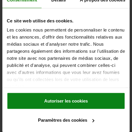
et métallique qu'ils sont le plus souvent utilisés.
Les profilés aluminium norelem sont disponibles en différentes
tailles et versions. Nos profilés aluminium sont disponibles avec
Ce site web utilise des cookies.
une largeur de rainure de 6 mm, 8 mm ou 10 mm.
Les cookies nous permettent de personnaliser le contenu
Il est possible de choisir parmi une multitude de formes de profilés
et les annonces, d'offrir des fonctionnalités relatives aux
adaptées à différents domaines d'application.
médias sociaux et d'analyser notre trafic. Nous
Notre gamme de profilés aluminium comprend les tailles de
partageons également des informations sur l'utilisation de
profilés suivantes :
notre site avec nos partenaires de médias sociaux, de
16x40
publicité et d'analyse, qui peuvent combiner celles-ci
30x30
avec d'autres informations que vous leur avez fournies
30x60
40x40
ou qu'ils ont collectées lors de votre utilisation de leurs
40x80
services.
45x45
45x60
Autoriser les cookies
45x90
50
60x60
Paramètres des cookies
80x80
90x90