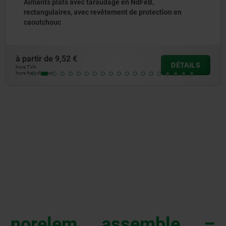
Capuchon de protection en caoutchouc pour aimant
plat
à partir de
2,08 €
DÉTAIL
hors TVA
hors frais d’envoi
norelem assemble –