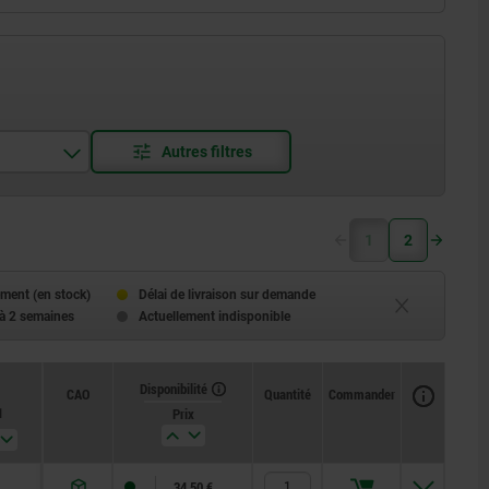
1
2
ment (en stock)
Délai de livraison sur demande
 à 2 semaines
Actuellement indisponible
Disponibilité
CAO
Quantité
Commander
1
Prix
34,50 €