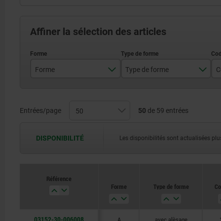
Affiner la sélection des articles
Forme
Type de forme
C
A
avec alèsage
Entrées/page
50
de 59 entrées
DISPONIBILITÉ
Les disponibilités sont actualisées plus
Référence
Forme
Type de forme
Co
03152-30-006008
A
avec alèsage