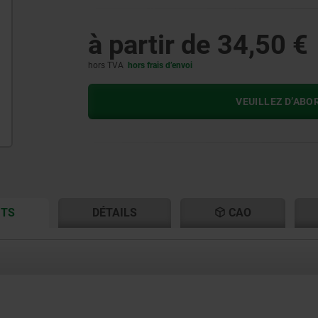
à partir de
34,50 €
hors TVA
hors frais d’envoi
VEUILLEZ D’ABO
CURRENT
CURRENT
ITS
DÉTAILS
CAO
TAB:
TAB: