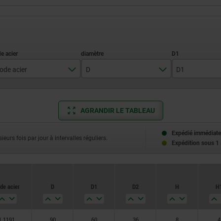
ode acier
D
D1
1.1191
60
80
AGRANDIR LE TABLEAU
90
90
Expédié immédiate
100
ieurs fois par jour à intervalles réguliers.
Expédition sous 1
110
120
de acier
D
D1
D2
H
H
125
130
1.1191
90
60
36
8
4