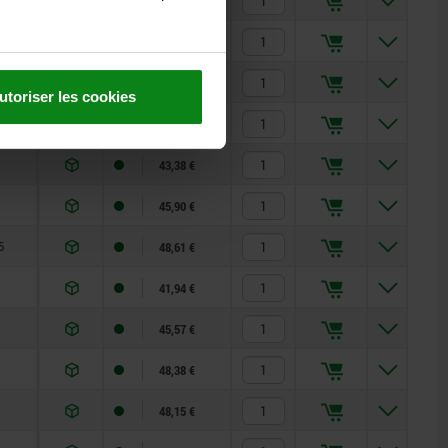
43,38 €
5
47,26 €
39,78 €
utoriser les cookies
40,47 €
43,38 €
45,90 €
5
48,61 €
41,94 €
45,57 €
48,38 €
48,15 €