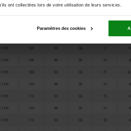
1.1191
90
90
36
19
8
ils ont collectées lors de votre utilisation de leurs services.
1.1191
90
90
36
21
8,
1.1191
100
90
36
12
8
Paramètres des cookies
A
1.1191
100
90
36
15
8
1.1191
100
90
36
17
8
1.1191
100
90
36
19
8
1.1191
100
90
36
21
8,
1.1191
110
90
36
12
8
1.1191
110
90
36
15
8
1.1191
110
90
36
17
8
1.1191
110
90
36
18
8