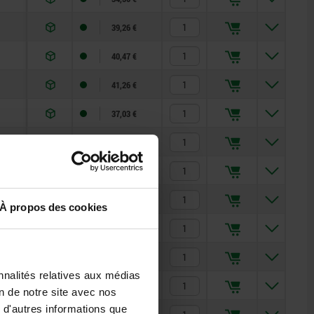
39,26 €
40,47 €
41,26 €
37,03 €
39,26 €
40,47 €
37,60 €
À propos des cookies
40,08 €
41,24 €
nnalités relatives aux médias
39,47 €
on de notre site avec nos
 d'autres informations que