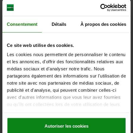
TÉLÉCHARGEMENTS
D'autres clients ont
Consentement
Détails
À propos des cookies
également acheté
Ce site web utilise des cookies.
Les cookies nous permettent de personnaliser le contenu
03080
et les annonces, d'offrir des fonctionnalités relatives aux
médias sociaux et d'analyser notre trafic. Nous
partageons également des informations sur l'utilisation de
notre site avec nos partenaires de médias sociaux, de
publicité et d'analyse, qui peuvent combiner celles-ci
avec d'autres informations que vous leur avez fournies
ou qu'ils ont collectées lors de votre utilisation de leurs
services.
Butée excentrée
Autoriser les cookies