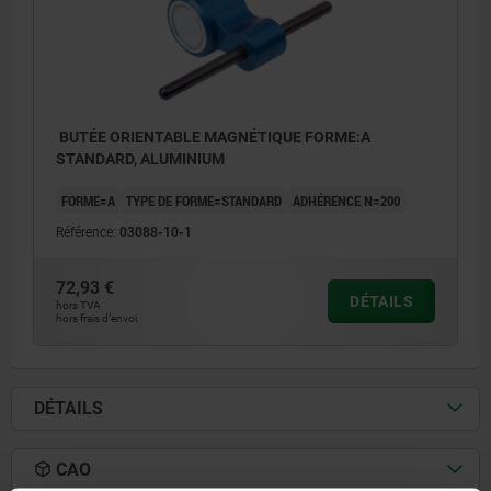
BUTÉE ORIENTABLE MAGNÉTIQUE FORME:A
STANDARD, ALUMINIUM
FORME=A
TYPE DE FORME=STANDARD
ADHÉRENCE N=200
Référence:
03088-10-1
72,93 €
DÉTAILS
hors TVA
hors frais d’envoi
DÉTAILS
CAO