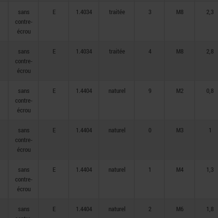
sans
E
1.4034
traitée
3
M8
2,3
contre-
écrou
sans
E
1.4034
traitée
4
M8
2,8
contre-
écrou
sans
E
1.4404
naturel
9
M2
0,8
contre-
écrou
sans
E
1.4404
naturel
0
M3
1
contre-
écrou
sans
E
1.4404
naturel
1
M4
1,3
contre-
écrou
sans
E
1.4404
naturel
2
M6
1,8