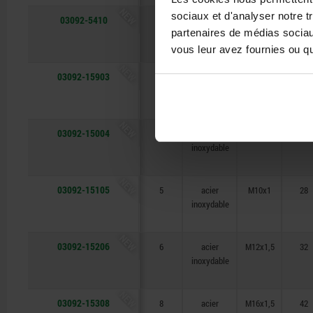
NEW
sociaux et d'analyser notre t
03092-5410
10
acier
M20x1,5
49
partenaires de médias sociaux
vous leur avez fournies ou qu'
NEW
03092-15903
3
acier
M6x0,75
18
inoxydable
NEW
03092-15004
4
acier
M8x1
23
inoxydable
NEW
03092-15105
5
acier
M10x1
28
inoxydable
NEW
03092-15206
6
acier
M12x1,5
32
inoxydable
NEW
03092-15308
8
acier
M16x1,5
42