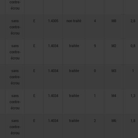
contre-
écrou
sans
E
1.4305
non traité
4
M8
2,8
contre-
écrou
sans
E
1.4034
traitée
9
M2
0,8
contre-
écrou
sans
E
1.4034
traitée
0
M3
1
contre-
écrou
sans
E
1.4034
traitée
1
M4
1,3
contre-
écrou
sans
E
1.4034
traitée
2
M6
1,8
contre-
écrou