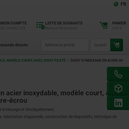
FR
MON COMPTE
LISTE DE SOUHAITS
PANIER
SE CONNECTER
Marquer les produits
0,00 €
productCode
qty
mande directe
BLE, MODÈLE COURT, AVEC DOIGT FILETÉ
DOIGT D’INDEXAGE EN ACIER OU
en acier inoxydable, modèle court, avec
tre-écrou
 le blocage et l'encliquètement.
 fabrication d'appareils, construction de dispositifs, technique de