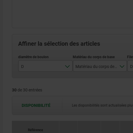
Affiner la sélection des articles
D
Matériau du corps de base
D
3
acier
30
de 30 entrées
4
acier inoxydable
5
DISPONIBILITÉ
Les disponibilités sont actualisées plus
6
8
Référence
Référence