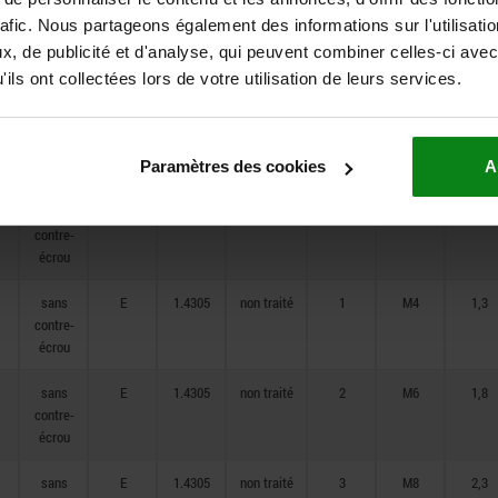
rafic. Nous partageons également des informations sur l'utilisati
sans
E
—
traitée
4
M8
2,8
, de publicité et d'analyse, qui peuvent combiner celles-ci avec
contre-
écrou
ils ont collectées lors de votre utilisation de leurs services.
sans
E
1.4305
non traité
9
M2
0,8
contre-
écrou
Paramètres des cookies
A
sans
E
1.4305
non traité
0
M3
1
contre-
écrou
sans
E
1.4305
non traité
1
M4
1,3
contre-
écrou
sans
E
1.4305
non traité
2
M6
1,8
contre-
écrou
sans
E
1.4305
non traité
3
M8
2,3