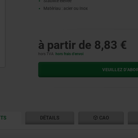
Stabilité élevée
Matériau : acier ou Inox
à partir de
8,83 €
hors TVA
hors frais d’envoi
VEUILLEZ D’ABO
CURRENT
CURRENT
ITS
DÉTAILS
CAO
TAB:
TAB: