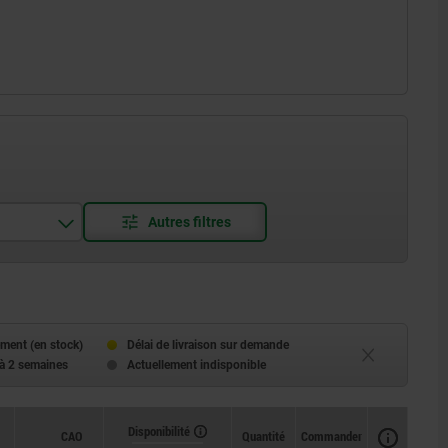
tre-écrou
ment (en stock)
Délai de livraison sur demande
 à 2 semaines
Actuellement indisponible
Disponibilité
Disponibilité
CAO
CAO
Quantité
Quantité
Commander
Commander