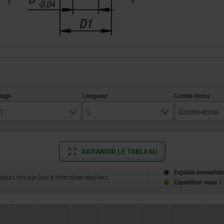
1
L
Contre-écrou
M6x0,75
18
sans con
AGRANDIR LE TABLEAU
M8x1
23
M10x1
28
Expédié immédiate
ieurs fois par jour à intervalles réguliers.
Expédition sous 1
M12x1,5
32
M16x1,5
42