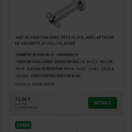
AXE DE FIXATION AVEC TÊTE PLATE, AVEC ATTACHE
DE SÉCURITÉ, D1=5 L=10, ACIER
DIAMÈTRE DE BOULON=5
LONGUEUR=10
FORCE DE CISAILLEMENT DOUBLE KN MAX.=8
B=11,2
B1=1,25
D=10
ALÉSAGE DE RÉCEPTION H11=5
H=2,5
L1=4,1
L2=21,4
L5=14,1
FORCE D’EXTRACTION F EN N=60
Référence:
03400-05010
13,26 €
DÉTAILS
hors TVA
1) Encoche d’arrêt
hors frais d’envoi
03400