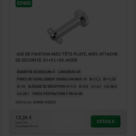
03400
AXE DE FIXATION AVEC TÊTE PLATE, AVEC ATTACHE
DE SÉCURITÉ, D1=5 L=25, ACIER
DIAMÈTRE DE BOULON=5
LONGUEUR=25
FORCE DE CISAILLEMENT DOUBLE KN MAX.=8
B=11,2
B1=1,25
D=10
ALÉSAGE DE RÉCEPTION H11=5
H=2,5
L1=4,1
L2=36,4
L5=29,1
FORCE D’EXTRACTION F EN N=60
Référence:
03400-05025
13,26 €
DÉTAILS
hors TVA
hors frais d’envoi