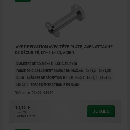
AXE DE FIXATION AVEC TÊTE PLATE, AVEC ATTACHE
DE SÉCURITÉ, D1=5 L=20, ACIER
DIAMÈTRE DE BOULON=5
LONGUEUR=20
FORCE DE CISAILLEMENT DOUBLE KN MAX.=8
B=11,2
B1=1,25
D=10
ALÉSAGE DE RÉCEPTION H11=5
H=2,5
L1=4,1
L2=31,4
L5=24,1
FORCE D’EXTRACTION F EN N=60
Référence:
03400-05020
13,15 €
DÉTAILS
hors TVA
hors frais d’envoi