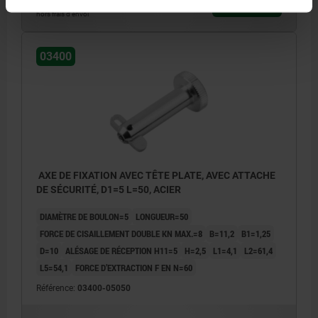
DÉTAILS
hors TVA
hors frais d’envoi
03400
AXE DE FIXATION AVEC TÊTE PLATE, AVEC ATTACHE
DE SÉCURITÉ, D1=5 L=50, ACIER
DIAMÈTRE DE BOULON=5
LONGUEUR=50
FORCE DE CISAILLEMENT DOUBLE KN MAX.=8
B=11,2
B1=1,25
D=10
ALÉSAGE DE RÉCEPTION H11=5
H=2,5
L1=4,1
L2=61,4
L5=54,1
FORCE D’EXTRACTION F EN N=60
Référence:
03400-05050