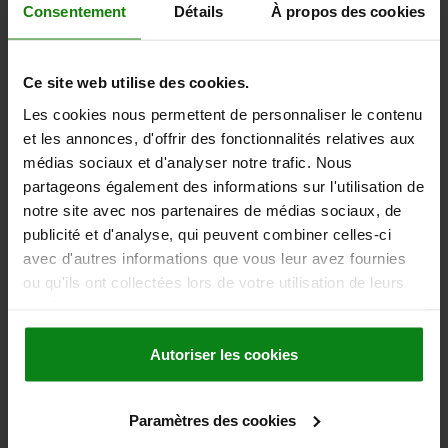
hors frais d’envoi
Consentement
Détails
À propos des cookies
03400
Ce site web utilise des cookies.
Les cookies nous permettent de personnaliser le contenu
et les annonces, d'offrir des fonctionnalités relatives aux
médias sociaux et d'analyser notre trafic. Nous
partageons également des informations sur l'utilisation de
notre site avec nos partenaires de médias sociaux, de
AXE DE FIXATION AVEC TÊTE PLATE, AVEC ATTACHE
publicité et d'analyse, qui peuvent combiner celles-ci
DE SÉCURITÉ, D1=5 L=40, ACIER
avec d'autres informations que vous leur avez fournies
ou qu'ils ont collectées lors de votre utilisation de leurs
DIAMÈTRE DE BOULON=5
LONGUEUR=40
services.
FORCE DE CISAILLEMENT DOUBLE KN MAX.=8
B=11,2
B1=1,25
D=10
ALÉSAGE DE RÉCEPTION H11=5
H=2,5
L1=4,1
L2=51,4
Autoriser les cookies
L5=44,1
FORCE D’EXTRACTION F EN N=60
Référence:
03400-05040
Paramètres des cookies
13,46 €