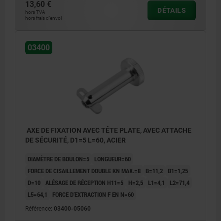
13,60 €
DÉTAILS
hors TVA
hors frais d’envoi
03400
AXE DE FIXATION AVEC TÊTE PLATE, AVEC ATTACHE
DE SÉCURITÉ, D1=5 L=60, ACIER
DIAMÈTRE DE BOULON=5
LONGUEUR=60
FORCE DE CISAILLEMENT DOUBLE KN MAX.=8
B=11,2
B1=1,25
D=10
ALÉSAGE DE RÉCEPTION H11=5
H=2,5
L1=4,1
L2=71,4
L5=64,1
FORCE D’EXTRACTION F EN N=60
Référence:
03400-05060