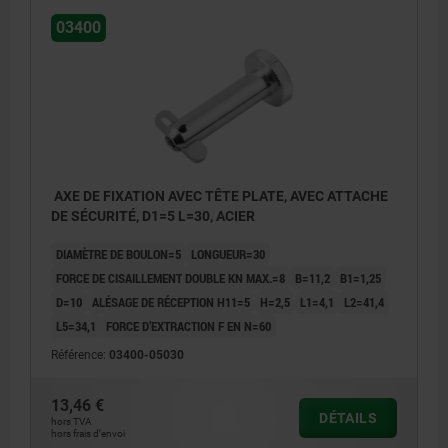
03400
AXE DE FIXATION AVEC TÊTE PLATE, AVEC ATTACHE
DE SÉCURITÉ, D1=5 L=30, ACIER
DIAMÈTRE DE BOULON=5
LONGUEUR=30
FORCE DE CISAILLEMENT DOUBLE KN MAX.=8
B=11,2
B1=1,25
D=10
ALÉSAGE DE RÉCEPTION H11=5
H=2,5
L1=4,1
L2=41,4
L5=34,1
FORCE D’EXTRACTION F EN N=60
Référence:
03400-05030
13,46 €
DÉTAILS
hors TVA
hors frais d’envoi