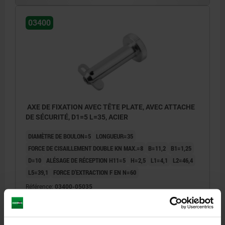
03400
AXE DE FIXATION AVEC TÊTE PLATE, AVEC ATTACHE
DE SÉCURITÉ, D1=5 L=35, ACIER
DIAMÈTRE DE BOULON=5
LONGUEUR=35
FORCE DE CISAILLEMENT DOUBLE KN MAX.=8
B=11,2
B1=1,25
D=10
ALÉSAGE DE RÉCEPTION H11=5
H=2,5
L1=4,1
L2=46,4
L5=39,1
FORCE D’EXTRACTION F EN N=60
Référence:
03400-05035
13,46 €
DÉTAILS
hors TVA