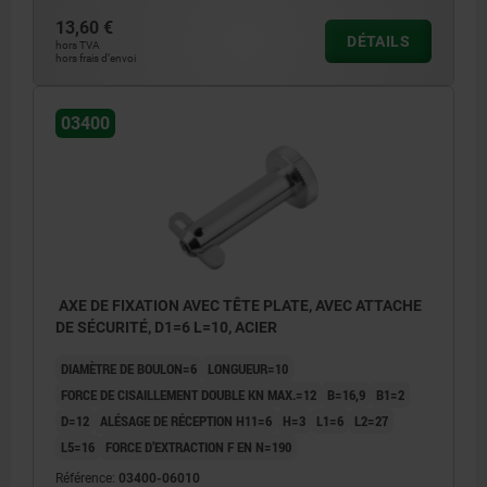
13,60 €
DÉTAILS
hors TVA
hors frais d’envoi
03400
AXE DE FIXATION AVEC TÊTE PLATE, AVEC ATTACHE
DE SÉCURITÉ, D1=6 L=10, ACIER
DIAMÈTRE DE BOULON=6
LONGUEUR=10
FORCE DE CISAILLEMENT DOUBLE KN MAX.=12
B=16,9
B1=2
D=12
ALÉSAGE DE RÉCEPTION H11=6
H=3
L1=6
L2=27
L5=16
FORCE D’EXTRACTION F EN N=190
Référence:
03400-06010