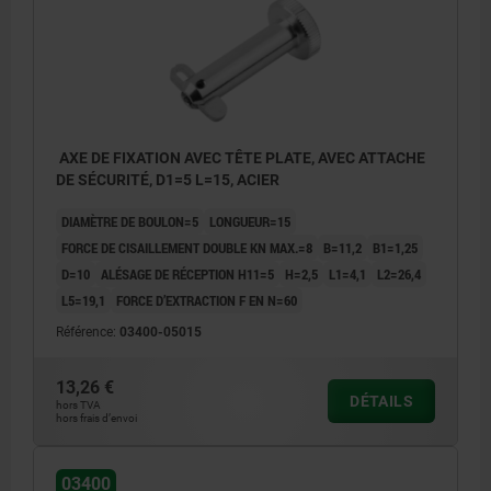
AXE DE FIXATION AVEC TÊTE PLATE, AVEC ATTACHE
DE SÉCURITÉ, D1=5 L=15, ACIER
DIAMÈTRE DE BOULON=5
LONGUEUR=15
FORCE DE CISAILLEMENT DOUBLE KN MAX.=8
B=11,2
B1=1,25
D=10
ALÉSAGE DE RÉCEPTION H11=5
H=2,5
L1=4,1
L2=26,4
L5=19,1
FORCE D’EXTRACTION F EN N=60
Référence:
03400-05015
13,26 €
DÉTAILS
hors TVA
hors frais d’envoi
03400