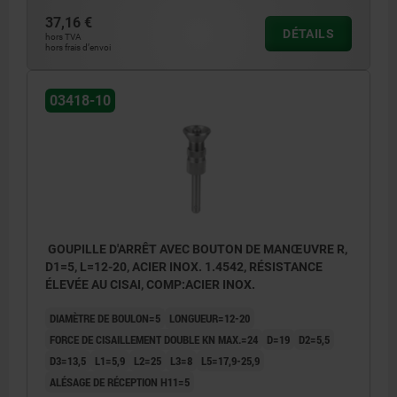
37,16 €
DÉTAILS
hors TVA
hors frais d’envoi
03418-10
GOUPILLE D'ARRÊT AVEC BOUTON DE MANŒUVRE R,
D1=5, L=12-20, ACIER INOX. 1.4542, RÉSISTANCE
ÉLEVÉE AU CISAI, COMP:ACIER INOX.
DIAMÈTRE DE BOULON=5
LONGUEUR=12-20
FORCE DE CISAILLEMENT DOUBLE KN MAX.=24
D=19
D2=5,5
D3=13,5
L1=5,9
L2=25
L3=8
L5=17,9-25,9
ALÉSAGE DE RÉCEPTION H11=5