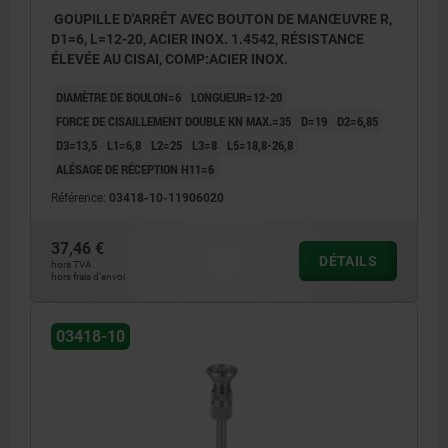
GOUPILLE D'ARRÊT AVEC BOUTON DE MANŒUVRE R,
D1=6, L=12-20, ACIER INOX. 1.4542, RÉSISTANCE
ÉLEVÉE AU CISAI, COMP:ACIER INOX.
DIAMÈTRE DE BOULON=6
LONGUEUR=12-20
FORCE DE CISAILLEMENT DOUBLE KN MAX.=35
D=19
D2=6,85
D3=13,5
L1=6,8
L2=25
L3=8
L5=18,8-26,8
ALÉSAGE DE RÉCEPTION H11=6
Référence:
03418-10-11906020
37,46 €
DÉTAILS
hors TVA
hors frais d’envoi
03418-10