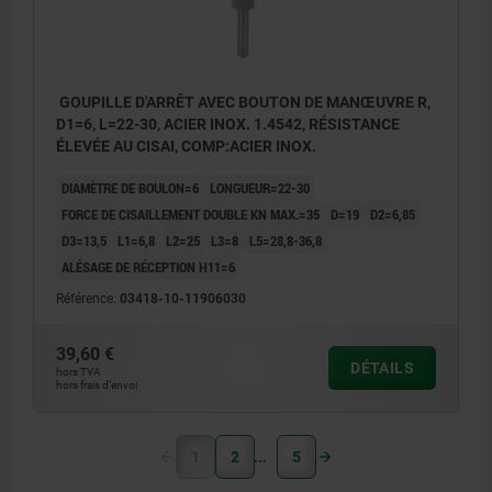
GOUPILLE D'ARRÊT AVEC BOUTON DE MANŒUVRE R,
D1=6, L=22-30, ACIER INOX. 1.4542, RÉSISTANCE
ÉLEVÉE AU CISAI, COMP:ACIER INOX.
DIAMÈTRE DE BOULON=6
LONGUEUR=22-30
FORCE DE CISAILLEMENT DOUBLE KN MAX.=35
D=19
D2=6,85
D3=13,5
L1=6,8
L2=25
L3=8
L5=28,8-36,8
ALÉSAGE DE RÉCEPTION H11=6
Référence:
03418-10-11906030
39,60 €
DÉTAILS
hors TVA
hors frais d’envoi
1
2
5