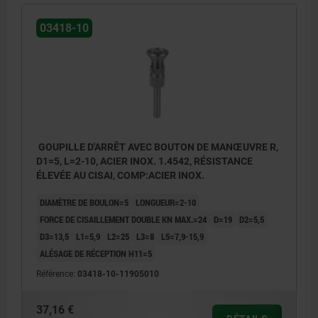
03418-10
GOUPILLE D'ARRÊT AVEC BOUTON DE MANŒUVRE R,
D1=5, L=2-10, ACIER INOX. 1.4542, RÉSISTANCE
ÉLEVÉE AU CISAI, COMP:ACIER INOX.
DIAMÈTRE DE BOULON=5
LONGUEUR=2-10
FORCE DE CISAILLEMENT DOUBLE KN MAX.=24
D=19
D2=5,5
D3=13,5
L1=5,9
L2=25
L3=8
L5=7,9-15,9
ALÉSAGE DE RÉCEPTION H11=5
Référence:
03418-10-11905010
37,16 €