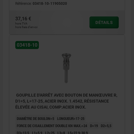
Référence:
03418-10-11905020
37,16 €
DÉTAILS
hors TVA
hors frais d’envoi
03418-10
GOUPILLE D'ARRÊT AVEC BOUTON DE MANŒUVRE R,
D1=5, L=17-25, ACIER INOX. 1.4542, RÉSISTANCE
ÉLEVÉE AU CISAI, COMP:ACIER INOX.
DIAMÈTRE DE BOULON=5
LONGUEUR=17-25
FORCE DE CISAILLEMENT DOUBLE KN MAX.=24
D=19
D2=5,5
D3=13,5
L1=5,9
L2=25
L3=8
L5=22,9-30,9