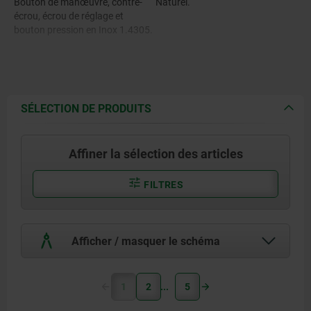
Bouton de manœuvre, contre-
Naturel.
écrou, écrou de réglage et
bouton pression en Inox 1.4305.
Goupille en Inox 1.4542.
Billes en Inox 1.4125.
SÉLECTION DE PRODUITS
Ressort en Inox 1.4310.
Affiner la sélection des articles
FILTRES
Afficher / masquer le schéma
1
2
5