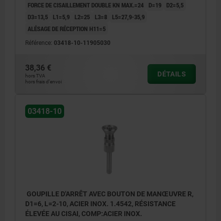
FORCE DE CISAILLEMENT DOUBLE KN MAX.=24
D=19
D2=5,5
D3=13,5
L1=5,9
L2=25
L3=8
L5=27,9-35,9
ALÉSAGE DE RÉCEPTION H11=5
Référence:
03418-10-11905030
38,36 €
DÉTAILS
hors TVA
hors frais d’envoi
03418-10
GOUPILLE D'ARRÊT AVEC BOUTON DE MANŒUVRE R,
D1=6, L=2-10, ACIER INOX. 1.4542, RÉSISTANCE
ÉLEVÉE AU CISAI, COMP:ACIER INOX.