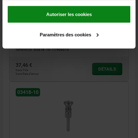
D1=6, L=7-15, ACIER INOX. 1.4542, RÉSISTANCE
ÉLEVÉE AU CISAI, COMP:ACIER INOX.
Autoriser les cookies
DIAMÈTRE DE BOULON=6
LONGUEUR=7-15
FORCE DE CISAILLEMENT DOUBLE KN MAX.=35
D=19
D2=6,85
D3=13,5
L1=6,8
L2=25
L3=8
L5=13,8-21,8
Paramètres des cookies
ALÉSAGE DE RÉCEPTION H11=6
Référence:
03418-10-11906015
37,46 €
DÉTAILS
hors TVA
hors frais d’envoi
03418-10