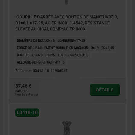
GOUPILLE D'ARRÊT AVEC BOUTON DE MANŒUVRE R,
D1=6, L=17-25, ACIER INOX. 1.4542, RÉSISTANCE
ÉLEVÉE AU CISAI, COMP:ACIER INOX.
DIAMÈTRE DE BOULON=6
LONGUEUR=17-25
FORCE DE CISAILLEMENT DOUBLE KN MAX.=35
D=19
D2=6,85
D3=13,5
L1=6,8
L2=25
L3=8
L5=23,8-31,8
ALÉSAGE DE RÉCEPTION H11=6
Référence:
03418-10-11906025
37,46 €
DÉTAILS
hors TVA
hors frais d’envoi
03418-10