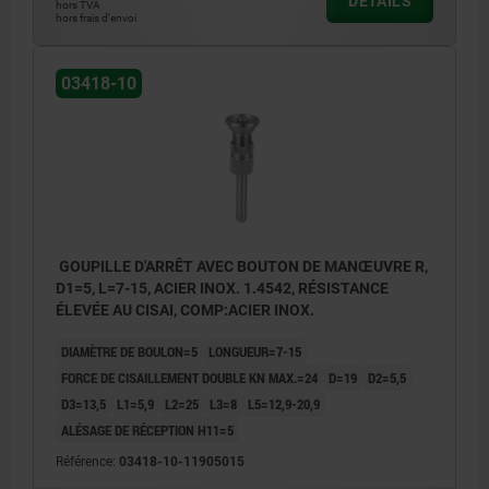
DÉTAILS
hors TVA
hors frais d’envoi
03418-10
GOUPILLE D'ARRÊT AVEC BOUTON DE MANŒUVRE R,
D1=5, L=7-15, ACIER INOX. 1.4542, RÉSISTANCE
ÉLEVÉE AU CISAI, COMP:ACIER INOX.
DIAMÈTRE DE BOULON=5
LONGUEUR=7-15
FORCE DE CISAILLEMENT DOUBLE KN MAX.=24
D=19
D2=5,5
D3=13,5
L1=5,9
L2=25
L3=8
L5=12,9-20,9
ALÉSAGE DE RÉCEPTION H11=5
Référence:
03418-10-11905015