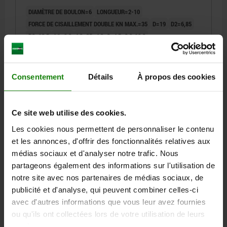
DIAMÈTRE DE BOULON=6
LONGUEUR=2-10
FORCE DE CISAILLEMENT DOUBLE KN MAX.=35
D=19
D2=6,85
D3=13,5
L1=6,8
L2=25
L3=8
L5=8,8-16,8
ALÉSAGE DE RÉCEPTION H11=6
Référence:
03418-10-11906010
Consentement
Détails
À propos des cookies
37,46 €
DÉTAILS
hors TVA
hors frais d’envoi
Ce site web utilise des cookies.
Les cookies nous permettent de personnaliser le contenu
03418-10
et les annonces, d'offrir des fonctionnalités relatives aux
médias sociaux et d'analyser notre trafic. Nous
partageons également des informations sur l'utilisation de
notre site avec nos partenaires de médias sociaux, de
publicité et d'analyse, qui peuvent combiner celles-ci
avec d'autres informations que vous leur avez fournies
ou qu'ils ont collectées lors de votre utilisation de leurs
GOUPILLE D'ARRÊT AVEC BOUTON DE MANŒUVRE R,
services.