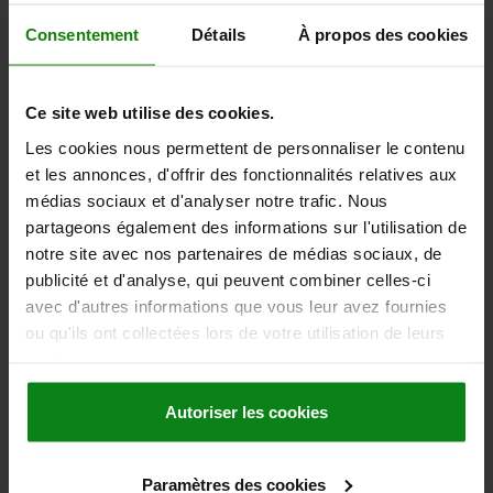
31,43 €
Consentement
Détails
À propos des cookies
DÉTAILS
hors TVA
hors frais d’envoi
NOUVEAU
Ce site web utilise des cookies.
03418
Les cookies nous permettent de personnaliser le contenu
et les annonces, d'offrir des fonctionnalités relatives aux
médias sociaux et d'analyser notre trafic. Nous
partageons également des informations sur l'utilisation de
notre site avec nos partenaires de médias sociaux, de
publicité et d'analyse, qui peuvent combiner celles-ci
avec d'autres informations que vous leur avez fournies
GOUPILLE D'ARRÊT AVEC BOUTON DE MANOEUVRE,
ou qu'ils ont collectées lors de votre utilisation de leurs
D1=5, L=40, L1=5,9, L5=45,9, ACIER INOX. 1.4542,
services.
RÉSISTANCE ÉLEVÉE AU CISAI, COMP:ACIER INOX.
DIAMÈTRE DE BOULON=5
LONGUEUR=40
Autoriser les cookies
FORCE DE CISAILLEMENT DOUBLE KN MAX.=24
D=19
D2=5,5
D3=11
L1=5,9
L2=25
L5=45,9
ALÉSAGE DE RÉCEPTION H11=5
Paramètres des cookies
Référence:
03418-11905040