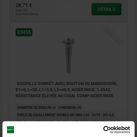
28,71 €
DÉTAILS
hors TVA
hors frais d’envoi
NOUVEAU
03418
GOUPILLE D'ARRÊT AVEC BOUTON DE MANOEUVRE,
D1=5, L=35, L1=5,9, L5=40,9, ACIER INOX. 1.4542,
RÉSISTANCE ÉLEVÉE AU CISAI, COMP:ACIER INOX.
DIAMÈTRE DE BOULON=5
LONGUEUR=35
FORCE DE CISAILLEMENT DOUBLE KN MAX.=24
D=19
D2=5,5
D3=11
L1=5,9
L2=25
L5=40,9
ALÉSAGE DE RÉCEPTION H11=5
Référence:
03418-11905035