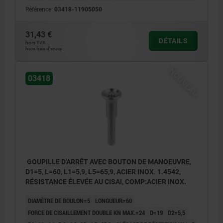
Référence:
03418-11905050
31,43 €
DÉTAILS
hors TVA
hors frais d’envoi
NOUVEAU
03418
GOUPILLE D'ARRÊT AVEC BOUTON DE MANOEUVRE,
D1=5, L=60, L1=5,9, L5=65,9, ACIER INOX. 1.4542,
RÉSISTANCE ÉLEVÉE AU CISAI, COMP:ACIER INOX.
DIAMÈTRE DE BOULON=5
LONGUEUR=60
FORCE DE CISAILLEMENT DOUBLE KN MAX.=24
D=19
D2=5,5