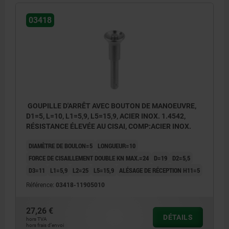
03418
GOUPILLE D'ARRÊT AVEC BOUTON DE MANOEUVRE,
D1=5, L=10, L1=5,9, L5=15,9, ACIER INOX. 1.4542,
RÉSISTANCE ÉLEVÉE AU CISAI, COMP:ACIER INOX.
DIAMÈTRE DE BOULON=5
LONGUEUR=10
FORCE DE CISAILLEMENT DOUBLE KN MAX.=24
D=19
D2=5,5
D3=11
L1=5,9
L2=25
L5=15,9
ALÉSAGE DE RÉCEPTION H11=5
Référence:
03418-11905010
27,26 €
DÉTAILS
hors TVA
hors frais d’envoi