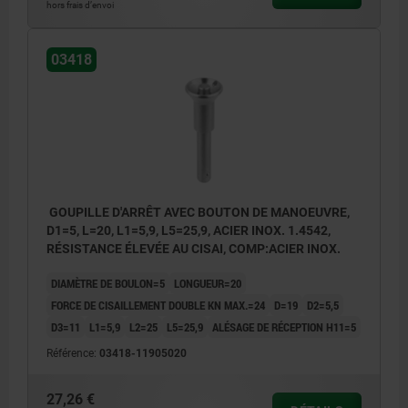
hors frais d’envoi
03418
GOUPILLE D'ARRÊT AVEC BOUTON DE MANOEUVRE,
D1=5, L=20, L1=5,9, L5=25,9, ACIER INOX. 1.4542,
RÉSISTANCE ÉLEVÉE AU CISAI, COMP:ACIER INOX.
DIAMÈTRE DE BOULON=5
LONGUEUR=20
FORCE DE CISAILLEMENT DOUBLE KN MAX.=24
D=19
D2=5,5
D3=11
L1=5,9
L2=25
L5=25,9
ALÉSAGE DE RÉCEPTION H11=5
Référence:
03418-11905020
27,26 €