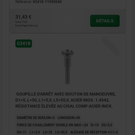
Référence:
03418-11905045
31,43 €
DÉTAILS
hors TVA
hors frais d’envoi
NOUVEAU
03418
GOUPILLE D'ARRÊT AVEC BOUTON DE MANOEUVRE,
D1=5, L=50, L1=5,9, L5=55,9, ACIER INOX. 1.4542,
RÉSISTANCE ÉLEVÉE AU CISAI, COMP:ACIER INOX.
DIAMÈTRE DE BOULON=5
LONGUEUR=50
FORCE DE CISAILLEMENT DOUBLE KN MAX.=24
D=19
D2=5,5
D3=11
L1=5,9
L2=25
L5=55,9
ALÉSAGE DE RÉCEPTION H11=5