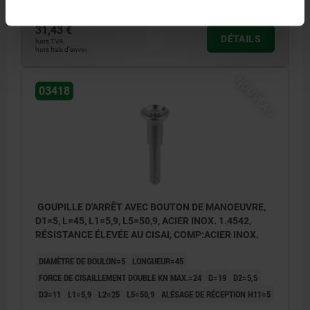
31,43 €
DÉTAILS
hors TVA
hors frais d’envoi
NOUVEAU
03418
GOUPILLE D'ARRÊT AVEC BOUTON DE MANOEUVRE,
D1=5, L=45, L1=5,9, L5=50,9, ACIER INOX. 1.4542,
RÉSISTANCE ÉLEVÉE AU CISAI, COMP:ACIER INOX.
DIAMÈTRE DE BOULON=5
LONGUEUR=45
FORCE DE CISAILLEMENT DOUBLE KN MAX.=24
D=19
D2=5,5
D3=11
L1=5,9
L2=25
L5=50,9
ALÉSAGE DE RÉCEPTION H11=5