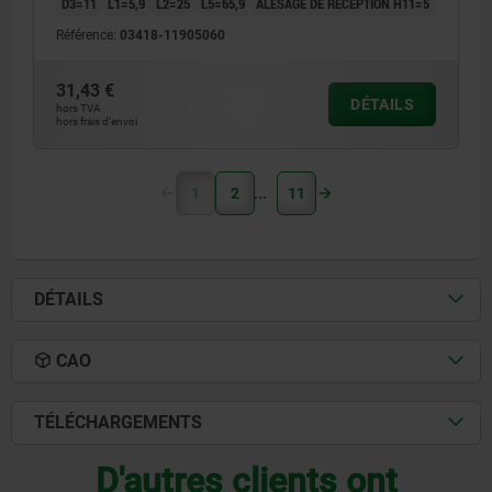
D3=11
L1=5,9
L2=25
L5=65,9
ALÉSAGE DE RÉCEPTION H11=5
Référence:
03418-11905060
31,43 €
DÉTAILS
hors TVA
hors frais d’envoi
1
2
11
DÉTAILS
CAO
TÉLÉCHARGEMENTS
D'autres clients ont