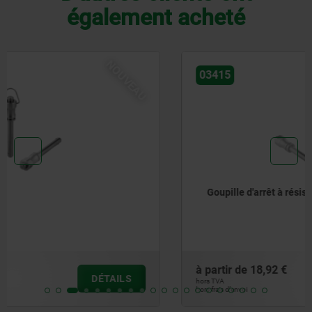
également acheté
NOUVEAU
03415
Goupille d'arrêt à résistance élevée au cisaillement
à partir de
18,92 €
DÉTAILS
hors TVA
hors frais d’envoi