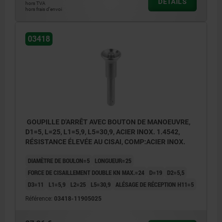
DÉTAILS
hors TVA
hors frais d’envoi
03418
GOUPILLE D'ARRÊT AVEC BOUTON DE MANOEUVRE,
D1=5, L=25, L1=5,9, L5=30,9, ACIER INOX. 1.4542,
RÉSISTANCE ÉLEVÉE AU CISAI, COMP:ACIER INOX.
DIAMÈTRE DE BOULON=5
LONGUEUR=25
FORCE DE CISAILLEMENT DOUBLE KN MAX.=24
D=19
D2=5,5
D3=11
L1=5,9
L2=25
L5=30,9
ALÉSAGE DE RÉCEPTION H11=5
Référence:
03418-11905025