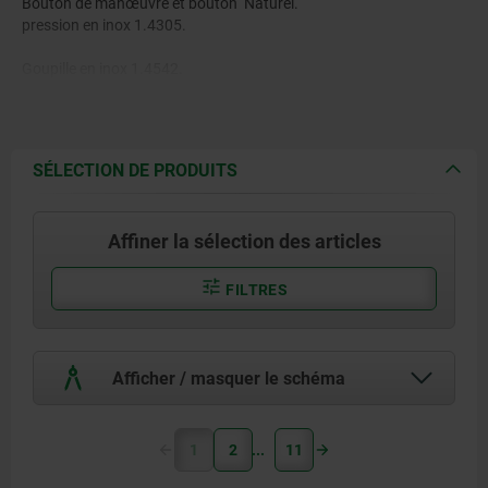
Bouton de manœuvre et bouton
Naturel.
pression en inox 1.4305.
Goupille en inox 1.4542.
Billes en inox 1.4125.
Ressort de pression en inox
SÉLECTION DE PRODUITS
1.4310.
Affiner la sélection des articles
FILTRES
Afficher / masquer le schéma
1
2
11