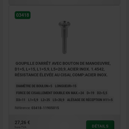
03418
GOUPILLE D'ARRÊT AVEC BOUTON DE MANOEUVRE,
D1=5, L=15, L1=5,9, L5=20,9, ACIER INOX. 1.4542,
RÉSISTANCE ÉLEVÉE AU CISAI, COMP:ACIER INOX.
DIAMÈTRE DE BOULON=5
LONGUEUR=15
FORCE DE CISAILLEMENT DOUBLE KN MAX.=24
D=19
D2=5,5
D3=11
L1=5,9
L2=25
L5=20,9
ALÉSAGE DE RÉCEPTION H11=5
Référence:
03418-11905015
27,26 €
DÉTAILS
hors TVA