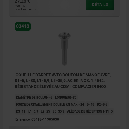
27,26 €
DÉTAILS
hors TVA
hors frais d’envoi
03418
GOUPILLE D'ARRÊT AVEC BOUTON DE MANOEUVRE,
D1=5, L=30, L1=5,9, L5=35,9, ACIER INOX. 1.4542,
RÉSISTANCE ÉLEVÉE AU CISAI, COMP:ACIER INOX.
DIAMÈTRE DE BOULON=5
LONGUEUR=30
FORCE DE CISAILLEMENT DOUBLE KN MAX.=24
D=19
D2=5,5
D3=11
L1=5,9
L2=25
L5=35,9
ALÉSAGE DE RÉCEPTION H11=5
Référence:
03418-11905030