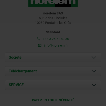
norelem SAS
5, rue des Libellules
10280 Fontaine-les-Grès
Standard
+33 3 25 71 89 30
info@norelem.fr
Société
À propos de nous
Téléchargement
Actualités
Documents
SERVICE
Contact
Conditions de livraison
PAYER EN TOUTE SÉCURITÉ
Certification