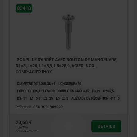
03418
GOUPILLE D'ARRÊT AVEC BOUTON DE MANOEUVRE,
D1=5, L=20, L1=5,9, L5=25,9, ACIER INOX.,
COMP:ACIER INOX.
DIAMÈTRE DE BOULON=5
LONGUEUR=20
FORCE DE CISAILLEMENT DOUBLE KN MAX.=15
D=19
D2=5,5
D3=11
L1=5,9
L2=25
L5=25,9
ALÉSAGE DE RÉCEPTION H11=5
Référence:
03418-01905020
20,68 €
DÉTAILS
hors TVA
hors frais d’envoi