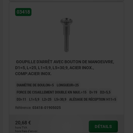
03418
GOUPILLE D'ARRÊT AVEC BOUTON DE MANOEUVRE,
D1=5, L=25, L1=5,9, L5=30,9, ACIER INOX.,
COMP:ACIER INOX.
DIAMÈTRE DE BOULON=5
LONGUEUR=25
FORCE DE CISAILLEMENT DOUBLE KN MAX.=15
D=19
D2=5,5
D3=11
L1=5,9
L2=25
L5=30,9
ALÉSAGE DE RÉCEPTION H11=5
Référence:
03418-01905025
20,68 €
DÉTAILS
hors TVA
hors frais d’envoi