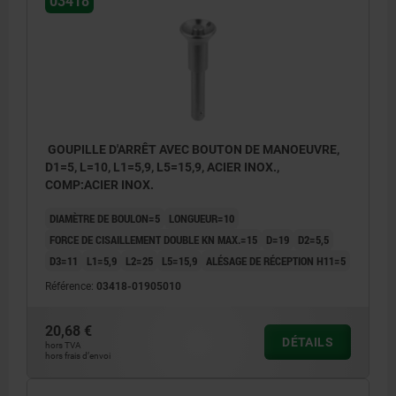
03418
GOUPILLE D'ARRÊT AVEC BOUTON DE MANOEUVRE,
D1=5, L=10, L1=5,9, L5=15,9, ACIER INOX.,
COMP:ACIER INOX.
DIAMÈTRE DE BOULON=5
LONGUEUR=10
FORCE DE CISAILLEMENT DOUBLE KN MAX.=15
D=19
D2=5,5
D3=11
L1=5,9
L2=25
L5=15,9
ALÉSAGE DE RÉCEPTION H11=5
Référence:
03418-01905010
20,68 €
DÉTAILS
hors TVA
hors frais d’envoi