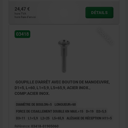
24,47 €
DÉTAILS
hors TVA
hors frais d’envoi
NOUVEAU
03418
GOUPILLE D'ARRÊT AVEC BOUTON DE MANOEUVRE,
D1=5, L=60, L1=5,9, L5=65,9, ACIER INOX.,
COMP:ACIER INOX.
DIAMÈTRE DE BOULON=5
LONGUEUR=60
FORCE DE CISAILLEMENT DOUBLE KN MAX.=15
D=19
D2=5,5
D3=11
L1=5,9
L2=25
L5=65,9
ALÉSAGE DE RÉCEPTION H11=5
Référence:
03418-01905060