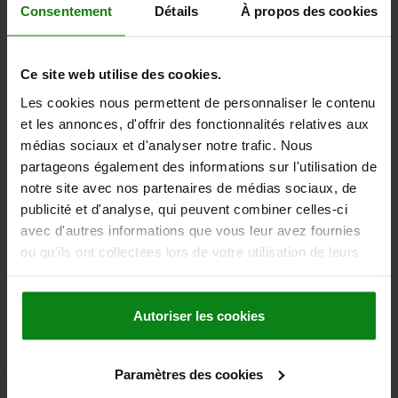
DÉTAILS
hors TVA
Consentement
Détails
À propos des cookies
hors frais d’envoi
NOUVEAU
03418
Ce site web utilise des cookies.
Les cookies nous permettent de personnaliser le contenu
et les annonces, d'offrir des fonctionnalités relatives aux
médias sociaux et d'analyser notre trafic. Nous
partageons également des informations sur l'utilisation de
notre site avec nos partenaires de médias sociaux, de
publicité et d'analyse, qui peuvent combiner celles-ci
GOUPILLE D'ARRÊT AVEC BOUTON DE MANOEUVRE,
avec d'autres informations que vous leur avez fournies
D1=5, L=40, L1=5,9, L5=45,9, ACIER INOX.,
ou qu'ils ont collectées lors de votre utilisation de leurs
COMP:ACIER INOX.
services.
DIAMÈTRE DE BOULON=5
LONGUEUR=40
FORCE DE CISAILLEMENT DOUBLE KN MAX.=15
D=19
D2=5,5
Autoriser les cookies
D3=11
L1=5,9
L2=25
L5=45,9
ALÉSAGE DE RÉCEPTION H11=5
Référence:
03418-01905040
Paramètres des cookies