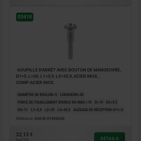
03418
GOUPILLE D'ARRÊT AVEC BOUTON DE MANOEUVRE,
D1=5, L=30, L1=5,9, L5=35,9, ACIER INOX.,
COMP:ACIER INOX.
DIAMÈTRE DE BOULON=5
LONGUEUR=30
FORCE DE CISAILLEMENT DOUBLE KN MAX.=15
D=19
D2=5,5
D3=11
L1=5,9
L2=25
L5=35,9
ALÉSAGE DE RÉCEPTION H11=5
Référence:
03418-01905030
22,13 €
DÉTAILS
hors TVA