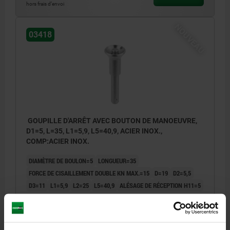
hors frais d’envoi
NOUVEAU
03418
GOUPILLE D'ARRÊT AVEC BOUTON DE MANOEUVRE,
D1=5, L=35, L1=5,9, L5=40,9, ACIER INOX.,
COMP:ACIER INOX.
DIAMÈTRE DE BOULON=5
LONGUEUR=35
FORCE DE CISAILLEMENT DOUBLE KN MAX.=15
D=19
D2=5,5
D3=11
L1=5,9
L2=25
L5=40,9
ALÉSAGE DE RÉCEPTION H11=5
Référence:
03418-01905035
24,47 €