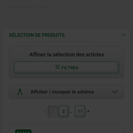
Goupille en inox 1.4305.
Billes en inox 1.4125.
Ressort de pression en inox
SÉLECTION DE PRODUITS
1.4310.
Affiner la sélection des articles
FILTRES
Afficher / masquer le schéma
1
2
11