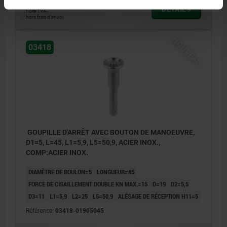
24,47 €
DÉTAILS
hors TVA
hors frais d’envoi
NOUVEAU
03418
GOUPILLE D'ARRÊT AVEC BOUTON DE MANOEUVRE,
D1=5, L=45, L1=5,9, L5=50,9, ACIER INOX.,
COMP:ACIER INOX.
DIAMÈTRE DE BOULON=5
LONGUEUR=45
FORCE DE CISAILLEMENT DOUBLE KN MAX.=15
D=19
D2=5,5
D3=11
L1=5,9
L2=25
L5=50,9
ALÉSAGE DE RÉCEPTION H11=5
Référence:
03418-01905045