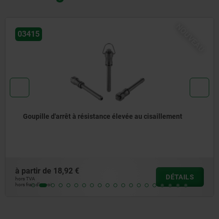
U
NOUVE
03415
Goupille d’arrêt en Inox
à partir de
15,08 €
DÉTAILS
hors TVA
hors frais d’envoi