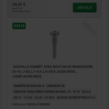
24,47 €
DÉTAILS
hors TVA
hors frais d’envoi
NOUVEAU
03418
GOUPILLE D'ARRÊT AVEC BOUTON DE MANOEUVRE,
D1=5, L=50, L1=5,9, L5=55,9, ACIER INOX.,
COMP:ACIER INOX.
DIAMÈTRE DE BOULON=5
LONGUEUR=50
FORCE DE CISAILLEMENT DOUBLE KN MAX.=15
D=19
D2=5,5
D3=11
L1=5,9
L2=25
L5=55,9
ALÉSAGE DE RÉCEPTION H11=5
Référence:
03418-01905050