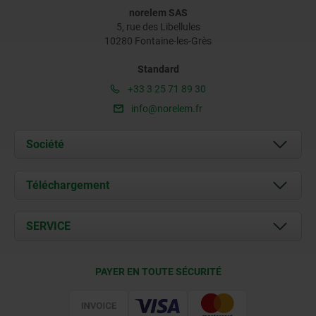
norelem SAS
5, rue des Libellules
10280 Fontaine-les-Grès
Standard
+33 3 25 71 89 30
info@norelem.fr
Société
À propos de nous
Téléchargement
Actualités
Documents
SERVICE
Contact
Conditions de livraison
PAYER EN TOUTE SÉCURITÉ
Certification