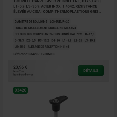
GOUPILLE D'ARRÊT AVEC POIGNÉE EN L, D1=5, L=30,
L1=5,9, L5=35,9, ACIER INOX. 1.4542, RÉSISTANCE
ÉLEVÉE AU CISAI, COMP:THERMOPLASTIQUE GRIS
FONCÉ RAL7021
DIAMÈTRE DE BOULON=5
LONGUEUR=30
FORCE DE CISAILLEMENT DOUBLE KN MAX.=24
COLORIS DES COMPOSANTS=GRIS FONCÉ RAL 7021
B=17,6
D=39,3
D2=5,5
D3=13,2
D4=26
L1=5,9
L2=25
L3=19,2
L5=35,9
ALÉSAGE DE RÉCEPTION H11=5
Référence:
03420-112605030
23,96 €
DÉTAILS
hors TVA
hors frais d’envoi
03420