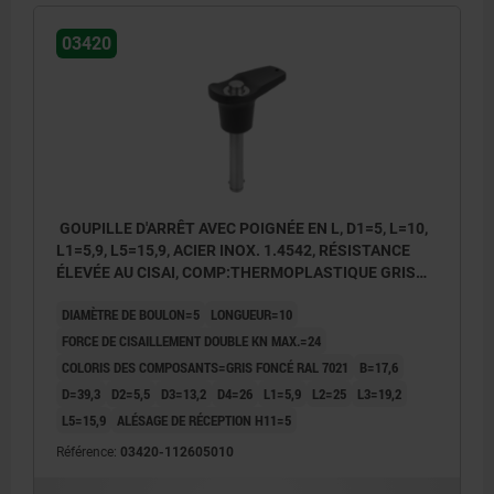
03420
GOUPILLE D'ARRÊT AVEC POIGNÉE EN L, D1=5, L=10,
L1=5,9, L5=15,9, ACIER INOX. 1.4542, RÉSISTANCE
ÉLEVÉE AU CISAI, COMP:THERMOPLASTIQUE GRIS
FONCÉ RAL7021
DIAMÈTRE DE BOULON=5
LONGUEUR=10
FORCE DE CISAILLEMENT DOUBLE KN MAX.=24
COLORIS DES COMPOSANTS=GRIS FONCÉ RAL 7021
B=17,6
D=39,3
D2=5,5
D3=13,2
D4=26
L1=5,9
L2=25
L3=19,2
L5=15,9
ALÉSAGE DE RÉCEPTION H11=5
Référence:
03420-112605010