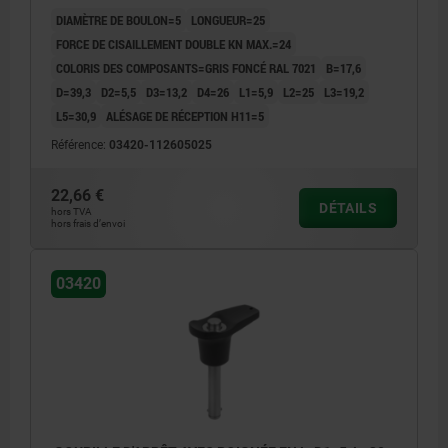
FONCÉ RAL7021
DIAMÈTRE DE BOULON=5
LONGUEUR=25
FORCE DE CISAILLEMENT DOUBLE KN MAX.=24
COLORIS DES COMPOSANTS=GRIS FONCÉ RAL 7021
B=17,6
D=39,3
D2=5,5
D3=13,2
D4=26
L1=5,9
L2=25
L3=19,2
L5=30,9
ALÉSAGE DE RÉCEPTION H11=5
Référence:
03420-112605025
22,66 €
DÉTAILS
hors TVA
hors frais d’envoi
03420