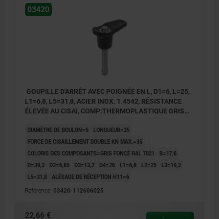
03420
GOUPILLE D'ARRÊT AVEC POIGNÉE EN L, D1=6, L=25,
L1=6,8, L5=31,8, ACIER INOX. 1.4542, RÉSISTANCE
ÉLEVÉE AU CISAI, COMP:THERMOPLASTIQUE GRIS
FONCÉ RAL7021
DIAMÈTRE DE BOULON=6
LONGUEUR=25
FORCE DE CISAILLEMENT DOUBLE KN MAX.=35
COLORIS DES COMPOSANTS=GRIS FONCÉ RAL 7021
B=17,6
D=39,3
D2=6,85
D3=13,2
D4=26
L1=6,8
L2=25
L3=19,2
L5=31,8
ALÉSAGE DE RÉCEPTION H11=6
Référence:
03420-112606025
22,66 €