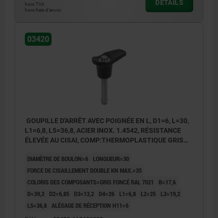
DÉTAILS
hors TVA
hors frais d’envoi
03420
GOUPILLE D'ARRÊT AVEC POIGNÉE EN L, D1=6, L=30,
L1=6,8, L5=36,8, ACIER INOX. 1.4542, RÉSISTANCE
ÉLEVÉE AU CISAI, COMP:THERMOPLASTIQUE GRIS
FONCÉ RAL7021
DIAMÈTRE DE BOULON=6
LONGUEUR=30
FORCE DE CISAILLEMENT DOUBLE KN MAX.=35
COLORIS DES COMPOSANTS=GRIS FONCÉ RAL 7021
B=17,6
D=39,3
D2=6,85
D3=13,2
D4=26
L1=6,8
L2=25
L3=19,2
L5=36,8
ALÉSAGE DE RÉCEPTION H11=6