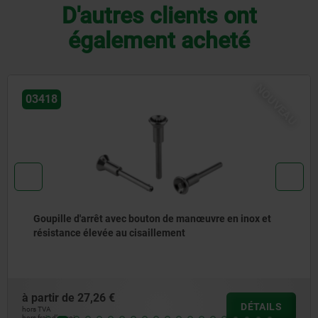
D'autres clients ont
également acheté
NOUVEAU
03415
Goupille d'arrêt à résistance élevée au cisaillement
à partir de
18,92 €
DÉTAILS
hors TVA
hors frais d’envoi