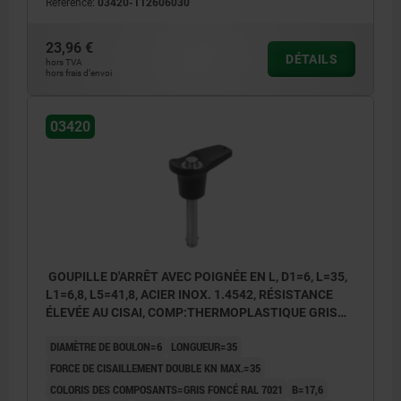
Référence:
03420-112606030
23,96 €
DÉTAILS
hors TVA
hors frais d’envoi
03420
GOUPILLE D'ARRÊT AVEC POIGNÉE EN L, D1=6, L=35,
L1=6,8, L5=41,8, ACIER INOX. 1.4542, RÉSISTANCE
ÉLEVÉE AU CISAI, COMP:THERMOPLASTIQUE GRIS
FONCÉ RAL7021
DIAMÈTRE DE BOULON=6
LONGUEUR=35
FORCE DE CISAILLEMENT DOUBLE KN MAX.=35
COLORIS DES COMPOSANTS=GRIS FONCÉ RAL 7021
B=17,6