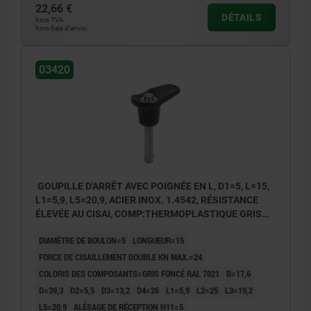
22,66 €
DÉTAILS
hors TVA
hors frais d’envoi
03420
GOUPILLE D'ARRÊT AVEC POIGNÉE EN L, D1=5, L=15,
L1=5,9, L5=20,9, ACIER INOX. 1.4542, RÉSISTANCE
ÉLEVÉE AU CISAI, COMP:THERMOPLASTIQUE GRIS
FONCÉ RAL7021
DIAMÈTRE DE BOULON=5
LONGUEUR=15
FORCE DE CISAILLEMENT DOUBLE KN MAX.=24
COLORIS DES COMPOSANTS=GRIS FONCÉ RAL 7021
B=17,6
D=39,3
D2=5,5
D3=13,2
D4=26
L1=5,9
L2=25
L3=19,2
L5=20,9
ALÉSAGE DE RÉCEPTION H11=5