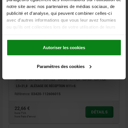
notre site avec nos partenaires de médias sociaux, de
publicité et d'analyse, qui peuvent combiner celles-ci
avec d'autres informations que vous leur avez fournies
ou qu'ils ont collectées lors de votre utilisation de leurs
services.
GOUPILLE D'ARRÊT AVEC POIGNÉE EN L, D1=6, L=15,
L1=6,8, L5=21,8, ACIER INOX. 1.4542, RÉSISTANCE
Autoriser les cookies
ÉLEVÉE AU CISAI, COMP:THERMOPLASTIQUE GRIS
FONCÉ RAL7021
DIAMÈTRE DE BOULON=6
LONGUEUR=15
FORCE DE CISAILLEMENT DOUBLE KN MAX.=35
Paramètres des cookies
COLORIS DES COMPOSANTS=GRIS FONCÉ RAL 7021
B=17,6
D=39,3
D2=6,85
D3=13,2
D4=26
L1=6,8
L2=25
L3=19,2
L5=21,8
ALÉSAGE DE RÉCEPTION H11=6
Référence:
03420-112606015
22,66 €
DÉTAILS
hors TVA
hors frais d’envoi