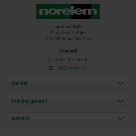
norelem SAS
5, rue des Libellules
10280 Fontaine-les-Grès
Standard
+33 3 25 71 89 30
info@norelem.fr
Société
À propos de nous
Téléchargement
Actualités
Documents
SERVICE
Contact
Conditions de livraison