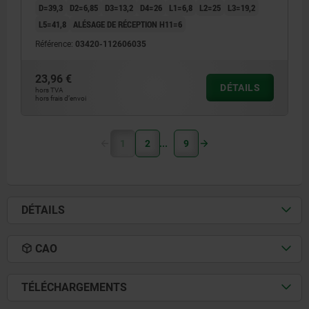
D=39,3
D2=6,85
D3=13,2
D4=26
L1=6,8
L2=25
L3=19,2
L5=41,8
ALÉSAGE DE RÉCEPTION H11=6
Référence:
03420-112606035
23,96 €
DÉTAILS
hors TVA
hors frais d’envoi
1
2
9
DÉTAILS
CAO
TÉLÉCHARGEMENTS