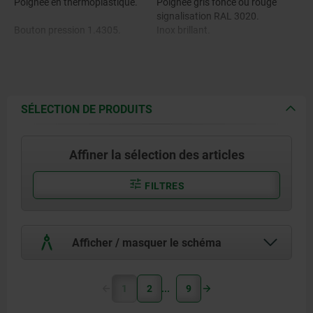
Poignée en thermoplastique.
Poignée gris foncé ou rouge
signalisation RAL 3020.
Bouton pression 1.4305.
Inox brillant.
Goupille en Inox 1.4542.
Billes en Inox 1.4125.
SÉLECTION DE PRODUITS
Ressort de pression en Inox
1.4310.
Affiner la sélection des articles
FILTRES
Afficher / masquer le schéma
1
2
9