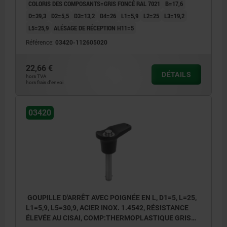
COLORIS DES COMPOSANTS=GRIS FONCÉ RAL 7021
B=17,6
D=39,3
D2=5,5
D3=13,2
D4=26
L1=5,9
L2=25
L3=19,2
L5=25,9
ALÉSAGE DE RÉCEPTION H11=5
Référence:
03420-112605020
22,66 €
DÉTAILS
hors TVA
hors frais d’envoi
03420
GOUPILLE D'ARRÊT AVEC POIGNÉE EN L, D1=5, L=25,
L1=5,9, L5=30,9, ACIER INOX. 1.4542, RÉSISTANCE
ÉLEVÉE AU CISAI, COMP:THERMOPLASTIQUE GRIS